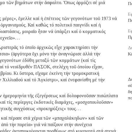
ιμο τῶν βημάτων στήν ἄσφαλτο. Ὅπως ἁρμόζει σέ μιά
Π
Εφ
 μέρες», ἔμελλε καί ἡ ἐπέτειος τῶν γεγονότων τοῦ 1973 νά
Π
ὀργανισμούς. Καί καθώς τό πολιτικό παιγνίδι καί ἡ
Εφ
αστάσεις, μοιραῖο ἦταν νά ὑπάρξει καί ὁ κομματικός
Π
υτεχνεῖο»…
ριστερᾶς τό ὁποῖο ἀρχικῶς εἶχε χαρακτηρίσει τήν
Δ
σια» (ἀργότερα ὄχι μόνο τήν ἀναγνώρισε ἀλλά τήν
Κά
 γεγονότων ἐδόθη μεταξύ τῶν κομμάτων (καί τίς
αί τό νεοϊδρυθέν ΠΑΣΟΚ, στελέχη τοῦ ὁποίου εἶχαν,
ρίου. Κι ὕστερα, εἴχαμε ἐκείνη τήν τρομοκρατική
Δέ
 Χιλλιαδού καί τό Ἀγκίστρι», καί ἐνεφανίσθη μέ τήν
σ
δ
τήν ἡμερομηνία τῆς ἐξεγέρσεως καί δολοφονοῦσαν πισώπλατα
πο
καί τίς περίεργες ἐκδοτικές διαμάχες, «μοσχοπουλοῦσαν»
νοητικῆς συγχύσεως «προκηρύξεις» τους…
ε καί πέρασε στά χέρια τῶν «μπαχαλάκηδων» καί τῶν
ἀπό τήν πορεία» γιά νά παίξουν στήν συνέχεια
ονάδες ἀνταποκρίνονται προθύμως στό κυνηγητό στά στενά