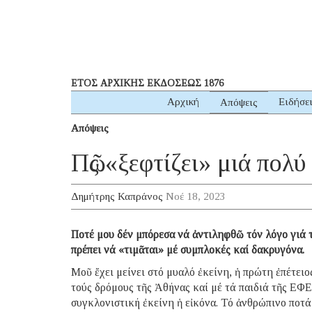
ΕΤΟΣ ΑΡΧΙΚΗΣ ΕΚΔΟΣΕΩΣ 1876
Αρχική
Ειδήσε
Απόψεις
Απόψεις
Πῶς «ξεφτίζει» μιά πολύ
Δημήτρης Καπράνος
Νοέ 18, 2023
Ποτέ μου δέν μπόρεσα νά ἀντιληφθῶ τόν λόγο γιά τ
πρέπει νά «τιμᾶται» μέ συμπλοκές καί δακρυγόνα.
Μοῦ ἔχει μείνει στό μυαλό ἐκείνη, ἡ πρώτη ἐπέτειο
τούς δρόμους τῆς Ἀθήνας καί μέ τά παιδιά τῆς ΕΦ
συγκλονιστική ἐκείνη ἡ εἰκόνα. Τό ἀνθρώπινο ποτ