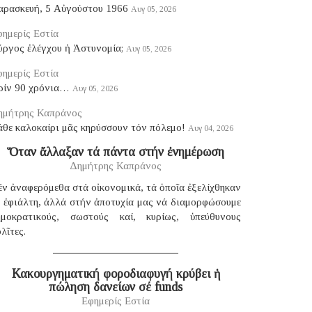
αρασκευή, 5 Αὐγούστου 1966
Αυγ 05, 2026
ημερίς Εστία
ύργος ἐλέγχου ἡ Ἀστυνομία;
Αυγ 05, 2026
ημερίς Εστία
ρίν 90 χρόνια…
Αυγ 05, 2026
ημήτρης Καπράνος
θε καλοκαίρι μᾶς κηρύσσουν τόν πόλεμο!
Αυγ 04, 2026
Ὅταν ἄλλαξαν τά πάντα στήν ἐνημέρωση
Δημήτρης Καπράνος
ν ἀναφερόμεθα στά οἰκονομικά, τά ὁποῖα ἐξελίχθηκαν
έ ἐφιάλτη, ἀλλά στήν ἀποτυχία μας νά διαμορφώσουμε
ημοκρατικούς, σωστούς καί, κυρίως, ὑπεύθυνους
λῖτες.
Κακουργηματική φοροδιαφυγή κρύβει ἡ
πώληση δανείων σέ funds
Εφημερίς Εστία