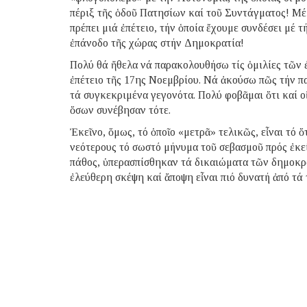
πέριξ τῆς ὁδοῦ Πατησίων καί τοῦ Συντάγματος! Μέ λ
πρέπει μιά ἐπέτειο, τήν ὁποία ἔχουμε συνδέσει μέ 
ἐπάνοδο τῆς χώρας στήν Δημοκρατία!
Πολύ θά ἤθελα νά παρακολουθήσω τίς ὁμιλίες τῶν 
ἐπέτειο τῆς 17ης Νοεμβρίου. Νά ἀκούσω πῶς τήν π
τά συγκεκριμένα γεγονότα. Πολύ φοβᾶμαι ὅτι καί ο
ὅσων συνέβησαν τότε.
Ἐκεῖνο, ὅμως, τό ὁποῖο «μετρᾶ» τελικῶς, εἶναι τό 
νεότερους τό σωστό μήνυμα τοῦ σεβασμοῦ πρός ἐκεί
πάθος, ὑπερασπίσθηκαν τά δικαιώματα τῶν δημοκρα
ἐλεύθερη σκέψη καί ἄποψη εἶναι πιό δυνατή ἀπό τά