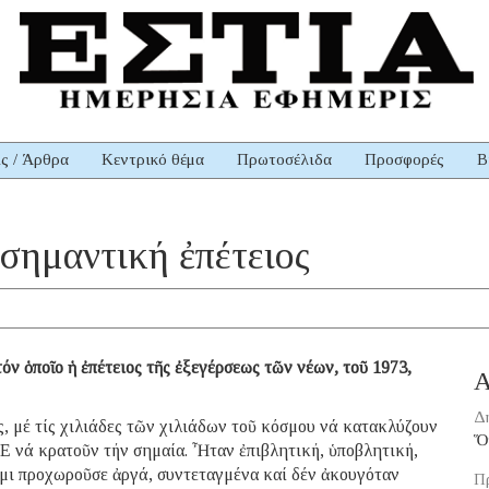
ις / Άρθρα
Κεντρικό θέμα
Πρωτοσέλιδα
Προσφορές
Β
 σημαντική ἐπέτειος
όν ὁποῖο ἡ ἐπέτειος τῆς ἐξεγέρσεως τῶν νέων, τοῦ 1973,
Α
Δ
ς, μέ τίς χιλιάδες τῶν χιλιάδων τοῦ κόσμου νά κατακλύζουν
Ὅ
ΕΕ νά κρατοῦν τήν σημαία. Ἦταν ἐπιβλητική, ὑποβλητική,
άμι προχωροῦσε ἀργά, συντεταγμένα καί δέν ἀκουγόταν
Π