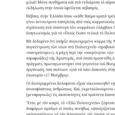
μιλιά! Μόνο συνθήματα καί στά ἐνδιάμεσα τό σύρσ
ἐκδήλωση στήν ὁποία ὀφείλεται σεβασμός.
Βέβαια, στήν Ἑλλάδα ὅπου «κάθε θαῦμα κρατᾶ τρεῖς
γίνει ἀντικείμενο καπηλείας ἀπό τούς κομματικούς 
στράτευση στά ὑπόστεγα τῶν κομμάτων ἐλάμβανε δι
διαγκωνισμός γιά τό «Ποιός ἔκανε τελικά τό Πολ
Μέ δεδομένο ὅτι ὑπῆρξε συγκεκριμένο κόμμα τῆς Ἀ
συγκέντρωση τῶν νέων στό Πολυτεχνεῖο «προβοκάτ
«παντρεύτηκε»), ἡ μάχη περί τήν «πατρότητα» τῶν
παραφυάδες) τῆς Ἀριστερᾶς, στά ὁποῖα προσετέθη κ
πράγματι, πρωταγωνιστήσει στά γεγονότα τοῦ Νοεμβ
ὀργάνωση, πού σκότωνε «γιά νά πάει διακοπές στήν
ἐπωνυμία «17 Νοέμβρη».
Οἱ διεστραμμένοι δολοφόνοι εἶχαν οἰκειοποιηθεῖ 
ἀνυποψίαστους ἀνθρώπους. Καί, ἐκμεταλλευόμενοι 
(μεταφορικῶς) τίς ἀκατανόητες καί προϊόντα δια
Ἔτσι, μέ τόν καιρό, τό «Ἐδῶ Πολυτεχνεῖο» ξέφτισ
διαφόρων ὁμάδων οἱ ὁποῖες συνήθως «ἀποσχίζονται 
«φλογοπόλεμο» μέ τήν Ἀστυνομία, τῆς ὁποίας οἱ μ