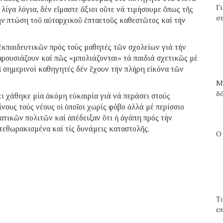
Γ
ίγα λόγια, δέν εἴμαστε ἄξιοι οὔτε νά τιμήσουμε ὅπως τῆς
στ
τήν πτώση τοῦ αὐταρχικοῦ ἑπταετοῦς καθεστῶτος καί τήν
ἐκπαιδευτικῶν πρός τούς μαθητές τῶν σχολείων γιά τήν
αρουσιάζουν καί πῶς «μπολιάζονται» τά παιδιά σχετικῶς μέ
ἱ σημερινοί καθηγητές δέν ἔχουν τήν πλήρη εἰκόνα τῶν
Μ
δ
ὅτι χάθηκε μία ἀκόμη εὐκαιρία γιά νά περάσει στούς
νους τούς νέους οἱ ὁποῖοι χωρίς φόβο ἀλλά μέ περίσσιο
τικῶν πολιτῶν καί ἀπέδειξαν ὅτι ἡ ἀγάπη πρός τήν
 τεθωρακισμένα καί τίς δυνάμεις καταστολῆς.
Ο
T
επ