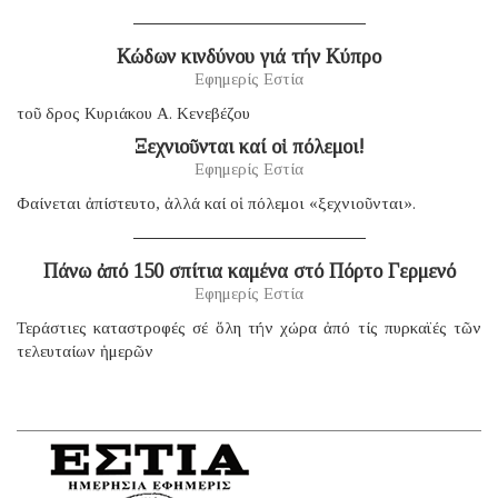
Κώδων κινδύνου γιά τήν Κύπρο
Εφημερίς Εστία
τοῦ δρος Κυριάκου Α. Κενεβέζου
Ξεχνιοῦνται καί οἱ πόλεμοι!
Εφημερίς Εστία
Φαίνεται ἀπίστευτο, ἀλλά καί οἱ πόλεμοι «ξεχνιοῦνται».
Πάνω ἀπό 150 σπίτια καμένα στό Πόρτο Γερμενό
Εφημερίς Εστία
Τεράστιες καταστροφές σέ ὅλη τήν χώρα ἀπό τίς πυρκαϊές τῶν
τελευταίων ἡμερῶν