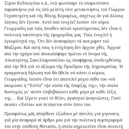
Σίμου Κεδίκογλου κ.ἄ., ἐνῶ φωτίσαμε τό ὑπαρκτότατο
παρασκήνιο γιά τίς ὑπό μελέτη τότε μετακινήσεις τοῦ Γιώργου
Γεραπετρίτη καί τῆς Νίκης Κεραμέως, ἀσχέτως ἄν γιά ἄλλους
λόγους δέν ἔγιναν. Αὐτό πού ἐνοχλεῖ λοιπόν τόν κύριο
Γεωργιάδη καί τούς ὄπισθεν αὐτοῦ κρυπτόμενους δέν εἶναι ἡ
πολιτική ταυτότητα τῆς ἐφημερίδας μας. Τούς ἐνοχλεῖ ἡ
ἐγκυρότητά της. Ὅτι δέν ἀναπαράγει τά non paper τοῦ
Μαξίμου. Καί αὐτή τους ἡ ἐνόχληση δέν ἄρχισε χθές. Ἄρχισε
ἀπό τήν ἡμέρα πού ἀποκαλύψαμε πρῶτοι τό ὄνομα τῆς
Αἰκατερίνης Σακελλαροπούλου ὡς ὑποψήφιας ὑποδειχθείσης
ἀπό τήν ΝΔ γιά τό ἀξίωμα τῆς Προέδρου τῆς Δημοκρατίας. Ἡ
πραγματική δήλωση πού θά ἤθελε νά κάνει ὁ κύριος
Γεωργιάδης λοιπόν εἶναι ὅτι ἀποτελεῖ μύχιο πόθο του «νά
ἀκυρώσει ἡ “Ἑστία” τήν οὐσία τῆς ὕπαρξής της», τήν ὁποία
δυστυχῶς γι’ αὐτόν ἐπιβεβαιώνει κάθε μέρα μέ κάθε λέξη
της… Καί ξέρετε γιατί τό θέλει, ἀγαπητοί ἀναγνῶστες; Γιατί
ἀκούει «Ἑστία» καί πετάγεται στόν ὕπνο του.
Προσφάτως μᾶς ἀπηύθυνε ἐξώδικο μέ ἀπειλές γιά μηνύσεις
γιά μία ἀναφορά σέ ἄρθρο μου γιά τήν πολιτική συμπεριφορά
του στήν ὑπόθεση Νοvartis, ἡ ὁποία σημειωτέον εἶναι ἀνοικτή