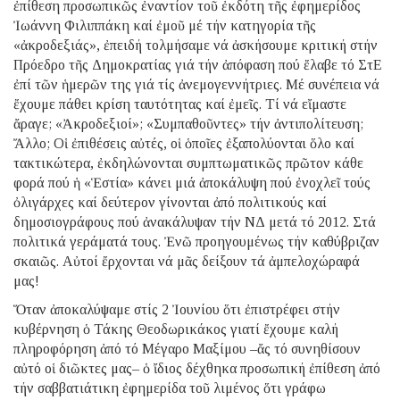
ἐπίθεση προσωπικῶς ἐναντίον τοῦ ἐκδότη τῆς ἐφημερίδος
Ἰωάννη Φιλιππάκη καί ἐμοῦ μέ τήν κατηγορία τῆς
«ἀκροδεξιάς», ἐπειδή τολμήσαμε νά ἀσκήσουμε κριτική στήν
Πρόεδρο τῆς Δημοκρατίας γιά τήν ἀπόφαση πού ἔλαβε τό ΣτΕ
ἐπί τῶν ἡμερῶν της γιά τίς ἀνεμογεννήτριες. Μέ συνέπεια νά
ἔχουμε πάθει κρίση ταυτότητας καί ἐμεῖς. Τί νά εἴμαστε
ἄραγε; «Ἀκροδεξιοί»; «Συμπαθοῦντες» τήν ἀντιπολίτευση;
Ἄλλο; Οἱ ἐπιθέσεις αὐτές, οἱ ὁποῖες ἐξαπολύονται ὅλο καί
τακτικώτερα, ἐκδηλώνονται συμπτωματικῶς πρῶτον κάθε
φορά πού ἡ «Ἑστία» κάνει μιά ἀποκάλυψη πού ἐνοχλεῖ τούς
ὀλιγάρχες καί δεύτερον γίνονται ἀπό πολιτικούς καί
δημοσιογράφους πού ἀνακάλυψαν τήν ΝΔ μετά τό 2012. Στά
πολιτικά γεράματά τους. Ἐνῶ προηγουμένως τήν καθύβριζαν
σκαιῶς. Αὐτοί ἔρχονται νά μᾶς δείξουν τά ἀμπελοχώραφά
μας!
Ὅταν ἀποκαλύψαμε στίς 2 Ἰουνίου ὅτι ἐπιστρέφει στήν
κυβέρνηση ὁ Τάκης Θεοδωρικάκος γιατί ἔχουμε καλή
πληροφόρηση ἀπό τό Μέγαρο Μαξίμου –ἄς τό συνηθίσουν
αὐτό οἱ διῶκτες μας– ὁ ἴδιος δέχθηκα προσωπική ἐπίθεση ἀπό
τήν σαββατιάτικη ἐφημερίδα τοῦ λιμένος ὅτι γράφω