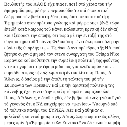
Βουλευτής τοῦ ΛΑΟΣ εἶχε πιάσει ποτέ στά χέρια του τήν
ἐφημερίδα μας, μέ ὕφος περισπούδαστο καί ὑποκριτικό
ἐξέφρασε τήν βαθυτάτη λύπη του, διότι «κάποτε αὐτή ἡ
Ἐφημερίδα ἦταν πρότυπο γνώσης καί μόρφωσης» (ἐνῶ τώρα
ἐπειδή κατά καιρούς τοῦ κάνει καλόπιστη κριτική δέν εἶναι)
καί ἐξέφρασε τήν ἄποψη, ὅτι τώρα μέ τήν ἔνταξή της στό
συγκρότημα τοῦ Ἰωάννη Φιλιππάκη «ἔχει ἀκυρώσει ὅλη τήν
οὐσία τῆς ὕπαρξής της». Ἔφθασε ὁ ἀντιπρόεδρος τῆς ΝΔ, πού
ζήτησε συγγνώμη ἀπό τόν στενό συνεργάτη τοῦ Τσίπρα Νῖκο
Καρανίκα καί υἱοθέτησε τήν συριζέικη πολιτική τῆς φούντας
νά κατηγορήσει τήν ἐφημερίδα μας γιά «λαϊκισμό» καί …
συμπάθεια πρός τήν ἀξιωματική ἀντιπολίτευση. Ποιός, ὁ
Ἄδωνις, ὁ ὁποῖος μέ τήν ἀπόλυτη ταύτισή του μέ τήν
Συμφωνία τῶν Πρεσπῶν καί μέ τήν ἀριστερή πολιτική τῆς
κάνναβης ἔχει γίνει στήν πράξη τό πρῶτο συριζόπουλο!
Ποιός, ὁ Ἄδωνις, ὁ ὁποῖος χθές δέν βρῆκε μία λέξη νά πεῖ γιά
τό γεγονός ὅτι ἡ ΝΔ ἐπιχείρησε νά «ψωνίσει» Ὑπουργό ἀπό
τό πολιτικό πανέρι τοῦ ΣΥΡΙΖΑ. Λές καί χάθηκαν οἱ
φιλελεύθεροι νεοδημοκράτες. Αὐτός. Συμπτωματικῶς ὀλίγες
μέρες πρίν ἡ «Ἐφημερίδα τῶν Συντακτῶν» ἐξαπέλυσε κομψή