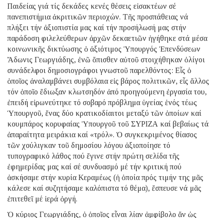
Παιδείας γιά τίς δεκάδες κενές θέσεις εἰσακτέων σέ
πανεπιστήμια ἀκριτικῶν περιοχών. Τῆς προσπάθειας νά
πλήξει τήν ἀξιοπιστία μας καί τήν προσήλωσή μας στήν
παράδοση φιλελεύθερων ἀρχῶν δεκαετιῶν ἡγήθηκε στά μέσα
κοινωνικῆς δικτύωσης ὁ ἀξιότιμος Ὑπουργός Ἐπενδύσεων
Ἄδωνις Γεωργιάδης, ἐνῶ ὄπισθεν αὐτοῦ στοιχήθηκαν ὀλίγοι
συνάδελφοι δημοσιογράφοι γνωστοῦ παρελθόντος: Εἷς ὁ
ὁποῖος ἀναλαμβάνει συμβόλαια εἰς βάρος πολιτικῶν, εἷς ἄλλος
τόν ὁποῖο ἔδιωξαν κλωτσηδόν ἀπό προηγούμενη ἐργασία του,
ἐπειδή εἰρωνεύτηκε τό σοβαρό πρόβλημα ὑγείας ἑνός τέως
Ὑπουργοῦ, ἕνας δύο κρατικοδίαιτοι μεταξύ τῶν ὁποίων καί
κουμπάρος κορυφαίας Ὑπουργοῦ τοῦ ΣΥΡΙΖΑ καί βεβαίως τά
ἀπαραίτητα μειράκια καί «τρόλ». Ὁ συγκεκριμένος θίασος
τῶν χούλιγκαν τοῦ δημοσίου λόγου ἀξιοποίησε τό
τυπογραφικό λάθος πού ἔγινε στήν πρώτη σελίδα τῆς
ἐφημερίδας μας καί σέ συνδυασμό μέ τήν κριτική πού
ἀσκήσαμε στήν κυρία Κεραμέως (ἡ ὁποία πρός τιμήν της μᾶς
κάλεσε καί συζητήσαμε καλόπιστα τό θέμα), ἔσπευσε νά μᾶς
ἐπιτεθεῖ μέ ἱερά ὀργή.
Ὁ κύριος Γεωργιάδης, ὁ ὁποῖος εἶναι λίαν ἀμφίβολο ἄν ὡς