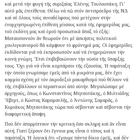
καί μετά τήν φυγή τῆς συριζαίας Ἑλένης Τουλουπάκη. Γι’
αὐτό μᾶς ἐπιτίθεται. Θέλω νά πῶ στόν ἀντιπρόεδρο τῆς ΝΔ
καί σέ ὅλους τούς συναδέλφους πού μετέχουν στήν
ἐνορχηστρωμένη ἐπίθεση μίισους κατά τῆς ἐφημερίδας μας,
τοῦ ἐκδότη μας καί ἐμοῦ προσωπικά ἅπαξ τό ἑξῆς:
Ματαιοπονοῦν ἄν θεωροῦν ὅτι μέ ἀσκήσεις πολιτικοῦ
χουλιγκανισμοῦ θά κάμψουν τό φρόνημά μας. Οἱ ἐφημερίδες
ἐκδίδονται γιά νά ἐκπροσωποῦν καί νά ἐνημερώνουν τήν
κοινή γνώμη. Ἔτσι ἐπιβεβαιώνουν τήν οὐσία τῆς ὕπαρξής
τους. Ὄχι γιά νά εἶναι κομπάρσοι τῆς ἐξουσίας. Ἡ παράταξη
τήν ὁποία γνωρίσαμε ἐμεῖς ἀπό τά μικράτα μας, δέν ἔχει
καμμία σχέση μέ τόν ἀκροδεξιό μακαρθισμό πού θέλουν νά
τῆς ἐπιβάλλουν οἱ περαστικοί ἀπό αὐτήν. Μεγαλώσαμε μέ
ἀρχηγούς, ὅπως ὁ Κωνσταντῖνος Μητσοτάκης, ὁ Μιλτιάδης
Ἔβερτ, ὁ Κώστας Καραμανλῆς, ὁ Ἀντώνης Σαμαρᾶς, ὁ
Κυριάκος Μητσοτάκης τώρα πού σέβονταν καί σέβονται τήν
διαφορετική ἄποψη.
Πού δέν ἀπορρίπτουν τήν κριτική ὅσο σκληρή καί ἄν εἶναι
αὐτή. Γιατί ξέρουν ὅτι ἔγνοια μας εἶναι ὁ τόπος καί ἡ
παράταξη. Ἡ λογική ὅτι «ἔχουμε πάντα δίκιο ἐμεῖς, καί δέν