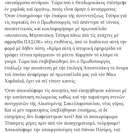
«ἀνισόρροπα σενάρια». Τώρα πού ὁ Θεοδωρικάκος ἐπέστρεψε
ἐν χορδαῖς καί ὀργάνῳ, ποιός εἶναι ἄραγε ὁ ἀνισόρροπος;
Ὅταν ἐπισημάναμε τήν ἐπαύριο τῆς συνεντεύξεως Τσίπρα γιά
τίς πυρκαϊές ὅτι ὁ Πρωθυπουργός τοῦ ἀπάντησε σέ τόνους
συναινετικούς καί κυκλοφορήσαμε μέ πρωτοσέλιδο
«συναίνεσις Μητσοτάκη-Τσίπρα πάνω ἀπό τίς στάχτες μέ
σφραγῖδα ΠΑΣΟΚ» νέες ἐπιθέσεις, ἀπό τό διαδίκτυο αὐτή τήν
φορά μέ δῆθεν λύπη. «Κρῖμα αὐτή ἡ ἱστορική ἐφημερίδα νά
γράφει τέτοια πράγματα» τό μόττο. Καρμπόν τό κλάμα τό
γοερό. Τώρα πού ἐπιβεβαιώθηκε ὅτι ὁ Πρωθυπουργός
ἐπιδίωξε τήν συναίνεση μέ τήν ἐπιλογή Ἀποστολάκη τό ὄνομα
τοῦ ὁποίου ἀναφέραμε σέ πρωτοσέλιδό μας γιά τόν Νῖκο
Χαρδαλιᾶ, ἔχει νά πεῖ τίποτε κανείς;
Ὅταν ἀποκαλύψαμε τίς ἀνοησίες πού εἰσηγήθηκαν κάποιοι μέ
τήν κατάσταση πολιορκίας καθώς καί τήν παραίτηση στενῶν
συνεργατῶν τῆς Αἰκατερίνης Σακελλαροπούλου, νέος γῦρος.
Καί οἱ μέν παραιτήσεις ὑπεβλήθησαν ἐπισήμως, οἱ δέ
εἰσηγήσεις δέν διαψεύστηκαν ποτέ! Καί τό ἀποκορύφωμα.
Τέσσερεις μέρες πρίν ἀπό τόν ἀνασχηματισμό, τολμήσαμε!
Ἀποκαλύψαμε τήν ὑπουργοποίηση τοῦ Θάνου Πλεύρη, τοῦ