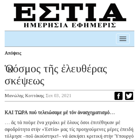
Toggle
navigati
Απόψεις
Ὁ κόσμος τῆς ἐλευθέρας
σκέψεως
Μανώλης Κοττάκης
Σεπ 03, 2021
ΚAI ΤΩΡΑ πού τελειώσαμε μέ τόν ἀνασχηματισμό…
… ἄς τά ποῦμε ἕνα χεράκι μέ ὅλους ὅσοι ἐπιτέθηκαν μέ
σφοδρότητα στήν «Ἑστία» μας τίς προηγούμενες μέρες ἐπειδή
τόλμησε –ποῦ ἀκούστηκε!– νά ἀσκήσει κριτική στήν Ὑπουργό