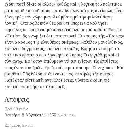
ἔχουν ποτέ δίκιο οἱ ἄλλοι» καθώς καί ἡ λογική τοῦ πολιτικοῦ
ρατσισμοῦ καί τοῦ μίσους στόν ἰδεολογικό μας ἀντίπαλο, εἶναι
ξένη πρός τόν χῶρο μας. Ἀσύμβατη μέ τήν φιλελεύθερη
λογική. Ὅποιος λοιπόν θεωρεῖ ὅτι μπορεῖ νά κολλήσει
ταμπέλες σέ πρόσωπα μά πάνω ἀπό ὅλα σέ μιά κιβωτό ὅπως ἡ
«Ἑστία», ἄς γνωρίζει ὅτι ματαιοπονεῖ. Ὁ κόσμος τῆς «Ἑστίας»
εἶναι ὁ κόσμος τῆς ἐλευθέρας σκέψεως. Καθόλου μονολιθικός,
καθόλου δογματικός, καθόλου ἀκραῖος. Καμμία σχέση μέ τό
πολιτικό πρότυπο πού λανσάρει ὁ κύριος Γεωργιάδης καί οἱ
σύν αὐτῷ. Ἐφ’ ὅσον ἐπιθυμοῦν νά συνεχίσουν τίς ἐπιθέσεις
τους ἐναντίον ἡμῶν, ἐμεῖς τούς προτρέπουμε. Συνεχίσατε! Μά
βοηθᾶτε! Σᾶς θέλουμε ἀπέναντί μας, στό φῶς τῆς ἡμέρας.
Γιατί ὅταν εἶστε ἀπέναντι ὅλοι ἐσεῖς, γίνεται ἀκόμη πιό
καθαρό ποιοί εἴμαστε ὅλοι ἐμεῖς.
Απόψεις
Πρό 60 ἐτῶν
Δευτέρα, 8 Αὐγούστου 1966
Αυγ 08, 2026
Εφημερίς Εστία