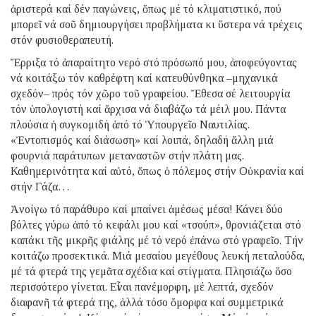
ἀριστερά καί δέν παγώνεις, ὅπως μέ τό κλιματιστικό, πού
μπορεῖ νά σοῦ δημιουργήσει προβλήματα κι ὕστερα νά τρέχεις
στόν φυσιοθεραπευτή.
Ἔρριξα τό ἀπαραίτητο νερό στό πρόσωπό μου, ἀποφεύγοντας
νά κοιτάξω τόν καθρέφτη καί κατευθύνθηκα –μηχανικά
σχεδόν– πρός τόν χῶρο τοῦ γραφείου. Ἔθεσα σέ λειτουργία
τόν ὑπολογιστή καί ἄρχισα νά διαβάζω τά μέιλ μου. Πάντα
πλούσια ἡ συγκομιδή ἀπό τό Ὑπουργεῖο Ναυτιλίας.
«Ἐντοπισμός καί διάσωση» καί λοιπά, δηλαδή ἄλλη μιά
φουρνιά παράτυπων μεταναστῶν στήν πλάτη μας.
Καθημερινότητα καί αὐτό, ὅπως ὁ πόλεμος στήν Οὐκρανία καί
στήν Γάζα…
Ἀνοίγω τό παράθυρο καί μπαίνει ἀμέσως μέσα! Κάνει δύο
βόλτες γύρω ἀπό τό κεφάλι μου καί «τσούπ», θρονιάζεται στό
καπάκι τῆς μικρῆς φιάλης μέ τό νερό ἐπάνω στό γραφεῖο. Τήν
κοιτάζω προσεκτικά. Μιά μεσαίου μεγέθους λευκή πεταλούδα,
μέ τά φτερά της γεμᾶτα σχέδια καί στίγματα. Πλησιάζω ὅσο
περισσότερο γίνεται. Εἶναι πανέμορφη, μέ λεπτά, σχεδόν
διαφανῆ τά φτερά της, ἀλλά τόσο ὄμορφα καί συμμετρικά