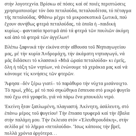
στήν λογοτεχνία. Βρίσκω σέ πόσες καί σέ ποιές περιπτώσεις
χρησιμοποιοῦμε τόν ὅσο πεταλούδα, πεταλουδίτσα, τό πέταγμα
τῆς πεταλούδας. Φθάνω μέχρι τά μικροσκοπικά ξωτικά, πού
ἔχουν συνήθως φτερά πεταλούδας, τά ὁποῖα ἡ –παιδική
κυρίως– φαντασία προτιμᾶ ἀπό τά φτερά τῶν πουλιῶν ἀκόμη
καί ἀπό τά φτερά τῶν ἀγγέλων!
Βλέπω ξαφνικά τήν εἰκόνα στήν αἴθουσα τοῦ Νηπιαγωγείου
μας, μέ τήν κυρία Ἀνδρομάχη, τήν ἀκάματη νηπιαγωγό, νά
μᾶς διδάσκει τό κλασσικό «Μιά ὡραία πεταλούδα» κι ἐμεῖς,
ὅλη ἡ τάξη τῶν νηπίων, νά ἑνώνουμε τά χεράκια μας καί νά
κάνουμε τίς κινήσεις τῶν φτερῶν.
Ἄφησα –δέν ξέρω γιατί– τό παράθυρο τήν νύχτα μισάνοιχτο.
Τό πρωί, χθές, μέ τό πού σηκώθηκα ἔσπευσα στό μικρό ψυγεῖο
πού ἔχω στό γραφεῖο, γιά νά πάρω ἕνα μπουκάλι νερό.
Ἐκείνη ἦταν ξαπλωμένη, πλαγιαστή. Ἀκίνητη, ἀσάλευτη, στό
ἐπάνω μέρος τοῦ ψυγείου! Τήν ἔπιασα τρυφερά καί τήν ἔβαλα
στήν παλάμη μου. Τήν ἔκλεισα στόν «Ἐλευθερουδάκη», στήν
σελίδα μέ τό λῆμμα «πεταλούδα». Ἴσως κάποιος τήν βρεῖ,
πολλά χρόνια ἀργότερα…