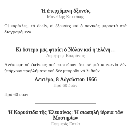
Ἡ ἐπερχόμενη ὄξυνσις
Μανώλης Κοττάκης
Οἱ καρέκλες, τά deals, οἱ ἐξουσίες καί ὁ πανικός μπροστά στά
διαγραφόμενα
Κι ὕστερα μᾶς φταίει ὁ Νόλαν καί ἡ Ἑλένη…
Δημήτρης Καπράνος
Ἀνήκουμε σέ ἐκείνους πού πιστεύουν ὅτι σέ μιά κοινωνία δέν
ὑπάρχουν προβλήματα πού δέν μποροῦν νά λυθοῦν.
Δευτέρα, 8 Αὐγούστου 1966
Πρό 60 ἐτῶν
Πρό 60 ετων
Ἡ Καρυάτιδα τῆς Ἐλευσίνας: Ἡ σιωπηλή ἱέρεια τῶν
Μυστηρίων
Εφημερίς Εστία