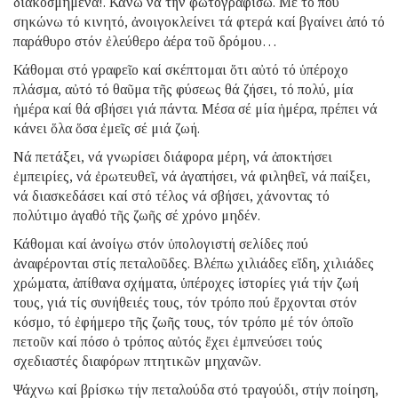
διακοσμημένα!. Κάνω νά τήν φωτογραφίσω. Μέ τό πού
σηκώνω τό κινητό, ἀνοιγοκλείνει τά φτερά καί βγαίνει ἀπό τό
παράθυρο στόν ἐλεύθερο ἀέρα τοῦ δρόμου…
Κάθομαι στό γραφεῖο καί σκέπτομαι ὅτι αὐτό τό ὑπέροχο
πλάσμα, αὐτό τό θαῦμα τῆς φύσεως θά ζήσει, τό πολύ, μία
ἡμέρα καί θά σβήσει γιά πάντα. Μέσα σέ μία ἡμέρα, πρέπει νά
κάνει ὅλα ὅσα ἐμεῖς σέ μιά ζωή.
Νά πετάξει, νά γνωρίσει διάφορα μέρη, νά ἀποκτήσει
ἐμπειρίες, νά ἐρωτευθεῖ, νά ἀγαπήσει, νά φιληθεῖ, νά παίξει,
νά διασκεδάσει καί στό τέλος νά σβήσει, χάνοντας τό
πολύτιμο ἀγαθό τῆς ζωῆς σέ χρόνο μηδέν.
Κάθομαι καί ἀνοίγω στόν ὑπολογιστή σελίδες πού
ἀναφέρονται στίς πεταλοῦδες. Βλέπω χιλιάδες εἴδη, χιλιάδες
χρώματα, ἀπίθανα σχήματα, ὑπέροχες ἱστορίες γιά τήν ζωή
τους, γιά τίς συνήθειές τους, τόν τρόπο πού ἔρχονται στόν
κόσμο, τό ἐφήμερο τῆς ζωῆς τους, τόν τρόπο μέ τόν ὁποῖο
πετοῦν καί πόσο ὁ τρόπος αὐτός ἔχει ἐμπνεύσει τούς
σχεδιαστές διαφόρων πτητικῶν μηχανῶν.
Ψάχνω καί βρίσκω τήν πεταλούδα στό τραγούδι, στήν ποίηση,