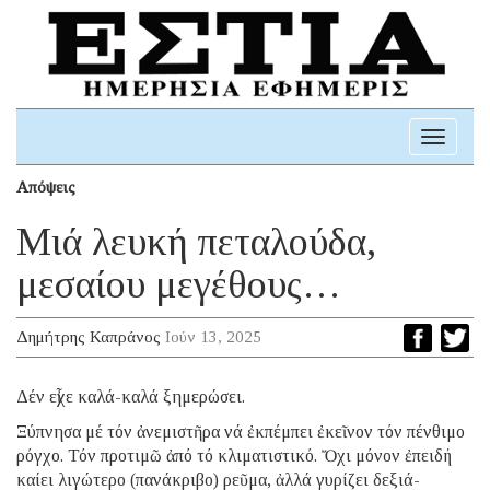
Toggle
navigati
Απόψεις
Μιά λευκή πεταλούδα,
μεσαίου μεγέθους…
Δημήτρης Καπράνος
Ιούν 13, 2025
Δέν εἶχε καλά-καλά ξημερώσει.
Ξύπνησα μέ τόν ἀνεμιστῆρα νά ἐκπέμπει ἐκεῖνον τόν πένθιμο
ρόγχο. Τόν προτιμῶ ἀπό τό κλιματιστικό. Ὄχι μόνον ἐπειδή
καίει λιγώτερο (πανάκριβο) ρεῦμα, ἀλλά γυρίζει δεξιά-