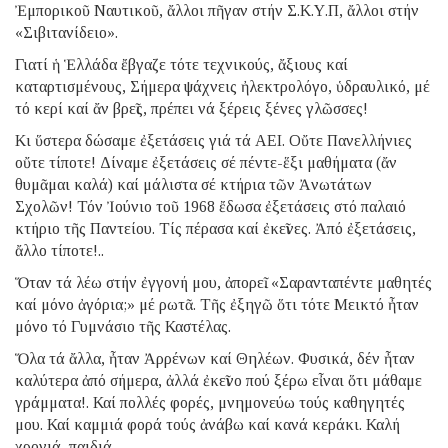
Ἐμπορικοῦ Ναυτικοῦ, ἄλλοι πῆγαν στήν Σ.Κ.Υ.Π, ἄλλοι στήν
«Σιβιτανίδειο».
Γιατί ἡ Ἑλλάδα ἔβγαζε τότε τεχνικούς, ἄξιους καί
καταρτισμένους, Σήμερα ψάχνεις ἠλεκτρολόγο, ὑδραυλικό, μέ
τό κερί καί ἄν βρεῖς, πρέπει νά ξέρεις ξένες γλῶσσες!
Κι ὕστερα δώσαμε ἐξετάσεις γιά τά ΑΕΙ. Οὔτε Πανελλήνιες
οὔτε τίποτε! Δίναμε ἐξετάσεις σέ πέντε-ἕξι μαθήματα (ἄν
θυμᾶμαι καλά) καί μάλιστα σέ κτήρια τῶν Ἀνωτάτων
Σχολῶν! Τόν Ἰούνιο τοῦ 1968 ἔδωσα ἐξετάσεις στό παλαιό
κτήριο τῆς Παντείου. Τίς πέρασα καί ἐκεῖνες. Ἀπό ἐξετάσεις,
ἄλλο τίποτε!..
Ὅταν τά λέω στήν ἐγγονή μου, ἀπορεῖ. «Σαρανταπέντε μαθητές
καί μόνο ἀγόρια;» μέ ρωτᾶ. Τῆς ἐξηγῶ ὅτι τότε Μεικτό ἦταν
μόνο τό Γυμνάσιο τῆς Καστέλας.
Ὅλα τά ἄλλα, ἦταν Ἀρρένων καί Θηλέων. Φυσικά, δέν ἦταν
καλύτερα ἀπό σήμερα, ἀλλά ἐκεῖνο πού ξέρω εἶναι ὅτι μάθαμε
γράμματα!. Καί πολλές φορές, μνημονεύω τούς καθηγητές
μου. Καί καμμιά φορά τούς ἀνάβω καί κανά κεράκι. Καλή
χρονιά, παιδιά…