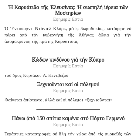
Ἡ Καρυάτιδα τῆς Ἐλευσίνας: Ἡ σιωπηλή ἱέρεια τῶν
Μυστηρίων
Εφημερίς Εστία
Ὁ Ἔντουαρντ Ντάνιελ Κλάρκ, μέσῳ δωροδοκίας, κατάφερε νά
πάρει ἀπό τόν κυβερνήτη τῆς Ἀθήνας ἄδεια γιά τήν
ἀπομάκρυνση τῆς πρώτης Καρυάτιδας
Κώδων κινδύνου γιά τήν Κύπρο
Εφημερίς Εστία
τοῦ δρος Κυριάκου Α. Κενεβέζου
Ξεχνιοῦνται καί οἱ πόλεμοι!
Εφημερίς Εστία
Φαίνεται ἀπίστευτο, ἀλλά καί οἱ πόλεμοι «ξεχνιοῦνται».
Πάνω ἀπό 150 σπίτια καμένα στό Πόρτο Γερμενό
Εφημερίς Εστία
Τεράστιες καταστροφές σέ ὅλη τήν χώρα ἀπό τίς πυρκαϊές τῶν