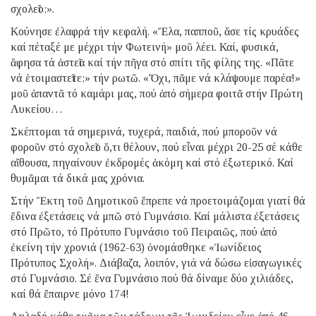
σχολεῖο;».
Κούνησε ἐλαφρά τήν κεφαλή. «Ἔλα, παπποῦ, ἄσε τίς κρυάδες
καί πέταξέ με μέχρι τήν Φωτεινή» μοῦ λέει. Καί, φυσικά,
ἄφησα τά ἀστεῖα καί τήν πῆγα στό σπίτι τῆς φίλης της. «Πᾶτε
νά ἑτοιμαστεῖτε;» τήν ρωτῶ. «Ὄχι, πᾶμε νά κλάψουμε παρέα!»
μοῦ ἀπαντᾶ τό καμάρι μας, πού ἀπό σήμερα φοιτᾶ στήν Πρώτη
Λυκείου…
Σκέπτομαι τά σημερινά, τυχερά, παιδιά, πού μποροῦν νά
φοροῦν στό σχολεῖο ὅ,τι θέλουν, πού εἶναι μέχρι 20-25 σέ κάθε
αἴθουσα, πηγαίνουν ἐκδρομές ἀκόμη καί στό ἐξωτερικό. Καί
θυμᾶμαι τά δικά μας χρόνια.
Στήν Ἕκτη τοῦ Δημοτικοῦ ἔπρεπε νά προετοιμάζομαι γιατί θά
ἔδινα ἐξετάσεις νά μπῶ στό Γυμνάσιο. Καί μάλιστα ἐξετάσεις
στό Πρῶτο, τό Πρότυπο Γυμνάσιο τοῦ Πειραιῶς, πού ἀπό
ἐκείνη τήν χρονιά (1962-63) ὀνομάσθηκε «Ἰωνίδειος
Πρότυπος Σχολή». Διάβαζα, λοιπόν, γιά νά δώσω εἰσαγωγικές
στό Γυμνάσιο. Σέ ἕνα Γυμνάσιο πού θά δίναμε δύο χιλιάδες,
καί θά ἔπαιρνε μόνο 174!