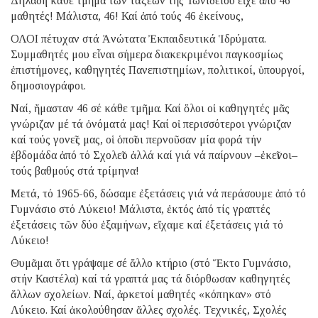
Δηλαδή κάθε τμῆμα τῶν τάξεων τῆς Ἰωνιδείου εἶχε ἀπό 46
μαθητές! Μάλιστα, 46! Καί ἀπό τούς 46 ἐκείνους,
ΟΛΟΙ πέτυχαν στά Ἀνώτατα Ἐκπαιδευτικά Ἱδρύματα.
Συμμαθητές μου εἶναι σήμερα διακεκριμένοι παγκοσμίως
ἐπιστήμονες, καθηγητές Πανεπιστημίων, πολιτικοί, ὑπουργοί,
δημοσιογράφοι.
Ναί, ἤμασταν 46 σέ κάθε τμῆμα. Καί ὅλοι οἱ καθηγητές μᾶς
γνώριζαν μέ τά ὀνόματά μας! Καί οἱ περισσότεροι γνώριζαν
καί τούς γονεῖς μας, οἱ ὁποῖοι περνοῦσαν μία φορά τήν
ἑβδομάδα ἀπό τό Σχολεῖο ἀλλά καί γιά νά παίρνουν –ἐκεῖνοι–
τούς βαθμούς στά τρίμηνα!
Μετά, τό 1965-66, δώσαμε ἐξετάσεις γιά νά περάσουμε ἀπό τό
Γυμνάσιο στό Λύκειο! Μάλιστα, ἐκτός ἀπό τίς γραπτές
ἐξετάσεις τῶν δύο ἑξαμήνων, εἴχαμε καί ἐξετάσεις γιά τό
Λύκειο!
Θυμᾶμαι ὅτι γράψαμε σέ ἄλλο κτήριο (στό Ἕκτο Γυμνάσιο,
στήν Καστέλα) καί τά γραπτά μας τά διόρθωσαν καθηγητές
ἄλλων σχολείων. Ναί, ἀρκετοί μαθητές «κόπηκαν» στό
Λύκειο. Καί ἀκολούθησαν ἄλλες σχολές. Τεχνικές, Σχολές