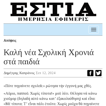
Toggle
navigati
Απόψεις
Καλή νέα Σχολική Χρονιά
στά παιδιά
Δημήτρης Καπράνος
Σεπ 12, 2024
«Πότε πηγαίνετε σχολεῖο;» ρώτησα τήν ἐγγονή μας χθές.
«Αὔριο, παπποῦ. Χωρίς τίποτα!» μοῦ λέει. Θέλησα νά κάνω
χιοῦμορ (δηλαδή αὐτό κάνω κατ’ ἐξακολούθηση) καί εἶπα:
«Μέ τίποτα; Τ’ εἶναι πάλι ἐτοῦτο; Χωρίς ροῦχα θά πηγαίνετε