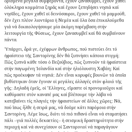
ὁρισμένα μεγάλα συμφέροντα, ἔχουν ξανασυμβεῖ, ἔχουν χαθεῖ
ὁλόκληρα κομμάτια ξηρᾶς καί ἔχουν ξεπηδήσει νησιά καί
νησῖδες, ἔχουν χαθεῖ οἱ δεινόσαυροι, ἔχουν χαθεῖ τά μαμμούθ,
δέν ἔχει πλέον λιοντάρια ἡ Νεμέα καί ὅλα ὅσα ἐπικαλούμεθα
γιά νά δικαιολογήσουμε μία ἀκόμη παρέμβαση στήν
λειτουργία τῆς Φύσεως, ἔχουν ξανασυμβεῖ καί θά συμβαίνουν
πάντα.
Ὑπάρχει, ἆρά γε, ἐχέφρων ἄνθρωπος, πού πιστεύει ὅτι τό
ἡφαίστειο τῆς Σαντορίνης δέν θά ξυπνήσει κάποια στιγμή;
Πῶς ξυπνᾶ κάθε τόσο ὁ Βεζούβιος, πῶς ξυπνοῦν τά ἡφαίστεια
στήν παγωμένη Ἰσλανδία καί στήν ἡλιόλουστη Χαβάη; Καί
πῶς προέκυψαν τά νησιά; Δέν εἶναι κορυφές βουνῶν τά ὁποῖα
βυθίστηκαν ὅταν ἔγιναν οἱ μεγάλες ἀλλαγές στόν φλοιό τῆς
γῆς; Δηλαδή ἐμεῖς, οἱ Ἕλληνες, εἴμαστε οἱ προνομιοῦχοι καί
καθόμαστε στόν καναπέ μας καί βλέπουμε τήν λάβα νά
κατεβαίνει τίς πλαγιές τήν ἡφαιστείων σέ ἄλλες χῶρες; Νά,
πού ἴσως ἦλθε ἡ σειρά μας, νά δοῦμε κάτι παρόμοια στήν
Σαντορίνη. Λέμε ἴσως, διότι τό πιό πιθανό εἶναι νά σταματήσει
πάλι –γιά πολλές δεκαετίες– ἡ σεισμική δραστηριότητα στήν
περιοχή καί νά συνεχίσουν οἱ Σαντορινιοί νά παραγάγουν