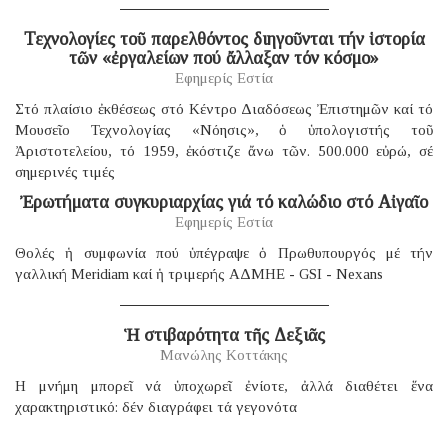
Τεχνολογίες τοῦ παρελθόντος διηγοῦνται τήν ἱστορία
τῶν «ἐργαλείων πού ἄλλαξαν τόν κόσμο»
Εφημερίς Εστία
Στό πλαίσιο ἐκθέσεως στό Κέντρο Διαδόσεως Ἐπιστημῶν καί τό
Μουσεῖο Τεχνολογίας «Νόησις», ὁ ὑπολογιστής τοῦ
Ἀριστοτελείου, τό 1959, ἐκόστιζε ἄνω τῶν. 500.000 εὐρώ, σέ
σημερινές τιμές
Ἐρωτήματα συγκυριαρχίας γιά τό καλώδιο στό Αἰγαῖο
Εφημερίς Εστία
Θολές ἡ συμφωνία πού ὑπέγραψε ὁ Πρωθυπουργός μέ τήν
γαλλική Μeridiam καί ἡ τριμερής ΑΔΜΗΕ - GSI - Nexans
Ἡ στιβαρότητα τῆς Δεξιᾶς
Μανώλης Κοττάκης
H μνήμη μπορεῖ νά ὑποχωρεῖ ἐνίοτε, ἀλλά διαθέτει ἕνα
χαρακτηριστικό: δέν διαγράφει τά γεγονότα