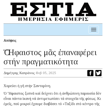
Toggle
navigati
Απόψεις
Ὁ Ἥφαιστος μᾶς ἐπαναφέρει
στήν πραγματικότητα
Δημήτρης Καπράνος
Φεβ 05, 2025
Χορεύει ἡ γῆ στήν Σαντορίνη.
Ὁ Ἥφαιστος ξυπνᾶ καί δείχνει ὅτι ἡ ἀνθρώπινη παρουσία δέν
εἶναι πάντα ἱκανή νά ἀντιμετωπίσει τά στοιχεῖα τῆς φύεως. Κι
ἐμεῖς, πού μικροί ἔχουμε διαβάσει τό «Ταξίδι στό κέντρο τῆς