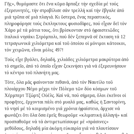
Γῆς», θυμόμαστε ὅτι ἕνα κῦμα ἅρπαξε τήν σχεδία μέ τούς
ἐξερευνητές, τήν στροβίλισε σάν τρελλή καί τήν ἔβγαλε ἀπό
μιά τρῦπα σέ μιά πλαγιά. Κι ὕστερα, ἔνας περαστικός,
πληροφόρησε τούς ἔκπληκτους φυσιοδῖφες, πού εἶχαν δεῖ τόν
Χάρο μέ τά μάτια τους, ὅτι βρίσκονταν στό ἡφαιστειῶδες
ἰταλικό νησάκι Στρόμπολι, πού δέν ξεπερνᾶ σέ ἔκταση τά 12
τετραγωνικά χιλιόμετρα καί τοῦ ὁποίου οἱ μόνιμοι κάτοικοι,
τόν χειμῶνα, εἶναι μόλις 497!
Τούς εἶχε βγάλει, δηλαδή, χιλιάδες χιλιόμετρα μακρύτερα ἀπό
τό σημεῖο, ἀπό τό ὁποῖο εἶχαν ξεκινήσει γιά νά ἐξερευνήσουν
τό κέντρο τοῦ πλανήτη μας.
Τότε, ὅλα μᾶς φαίνονταν πιθανά, ἀπό τόν Ναυτίλο τοῦ
πλοιάρχου Νέμο μέχρι τόν Πόλεμο τῶν δύο κόσμων τοῦ
Χέρμπερτ Τζώρτζ Οὐέλς. Καί νά, πού σήμερα, ὅλοι ἐκεῖνοι οἱ
προφῆτες, ἔρχονται πάλι στό μυαλό μας, καθώς ἡ Σαντορίνη,
τό νησί μέ τό κοιμισμένο γιά χρόνια ἡφαίστειο, ἄρχισε νά
φωνάζει ὅτι ὅλα ὅσα ἐμεῖς θεωροῦμε «κλιματική ἀλλαγή» καί
προσπαθοῦμε νά τά ἀντιμετωπίσουμε μέ «πράσινες»
μεθόδους, δηλαδή μία ἀκόμη εὐκαιρία γιά νά πλουτίσουν