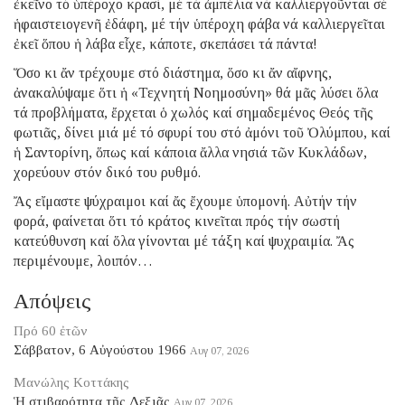
ἐκεῖνο τό ὑπέροχο κρασί, μέ τά ἀμπέλια νά καλλιεργοῦνται σέ
ἡφαιστειογενῆ ἐδάφη, μέ τήν ὑπέροχη φάβα νά καλλιεργεῖται
ἐκεῖ ὅπου ἡ λάβα εἶχε, κάποτε, σκεπάσει τά πάντα!
Ὅσο κι ἄν τρέχουμε στό διάστημα, ὅσο κι ἄν αἴφνης,
ἀνακαλύψαμε ὅτι ἡ «Τεχνητή Νοημοσύνη» θά μᾶς λύσει ὅλα
τά προβλήματα, ἔρχεται ὁ χωλός καί σημαδεμένος Θεός τῆς
φωτιᾶς, δίνει μιά μέ τό σφυρί του στό ἀμόνι τοῦ Ὀλύμπου, καί
ἡ Σαντορίνη, ὅπως καί κάποια ἄλλα νησιά τῶν Κυκλάδων,
χορεύουν στόν δικό του ρυθμό.
Ἄς εἴμαστε ψύχραιμοι καί ἄς ἔχουμε ὑπομονή. Αὐτήν τήν
φορά, φαίνεται ὅτι τό κράτος κινεῖται πρός τήν σωστή
κατεύθυνση καί ὅλα γίνονται μέ τάξη καί ψυχραιμία. Ἄς
περιμένουμε, λοιπόν…
Απόψεις
Πρό 60 ἐτῶν
Σάββατον, 6 Αὐγούστου 1966
Αυγ 07, 2026
Μανώλης Κοττάκης
Ἡ στιβαρότητα τῆς Δεξιᾶς
Αυγ 07, 2026