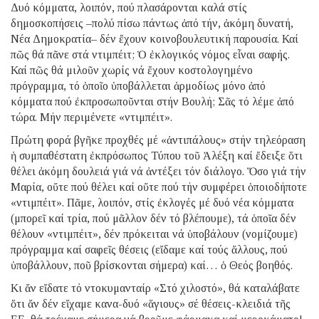
Δυό κόμματα, λοιπόν, πού πλασάρονται καλά στίς
δημοσκοπήσεις –πολύ πίσω πάντως ἀπό τήν, ἀκόμη δυνατή,
Νέα Δημοκρατία– δέν ἔχουν κοινοβουλευτική παρουσία. Καί
πῶς θά πᾶνε στά ντιμπέιτ; Ὁ ἐκλογικός νόμος εἶναι σαφής.
Καί πῶς θά μιλοῦν χωρίς νά ἔχουν κοστολογημένο
πρόγραμμα, τό ὁποῖο ὑποβάλλεται ἁρμοδίως μόνο ἀπό
κόμματα πού ἐκπροσωποῦνται στήν Βουλή; Σᾶς τό λέμε ἀπό
τώρα. Μήν περιμένετε «ντιμπέιτ».
Πρώτη φορά βγῆκε προχθές μέ «ἀντιπάλους» στήν τηλεόραση
ἡ συμπαθέστατη ἐκπρόσωπος Τύπου τοῦ Ἀλέξη καί ἔδειξε ὅτι
θέλει ἀκόμη δουλειά γιά νά ἀντέξει τόν διάλογο. Ὅσο γιά τήν
Μαρία, οὔτε πού θέλει καί οὔτε πού τήν συμφέρει ὁποιοδήποτε
«ντιμπέιτ». Πᾶμε, λοιπόν, στίς ἐκλογές μέ δυό νέα κόμματα
(μπορεῖ καί τρία, πού μᾶλλον δέν τό βλέπουμε), τά ὁποῖα δέν
θέλουν «ντιμπέιτ», δέν πρόκειται νά ὑποβάλουν (νομίζουμε)
πρόγραμμα καί σαφεῖς θέσεις (εἴδαμε καί τούς ἄλλους, πού
ὑποβάλλουν, ποῦ βρίσκονται σήμερα) καί… ὁ Θεός βοηθός.
Κι ἄν εἴδατε τό ντοκυμανταίρ «Στό χιλοστό», θά καταλάβατε
ὅτι ἄν δέν εἴχαμε κανα-δυό «ἅγιους» σέ θέσεις-κλειδιά τῆς