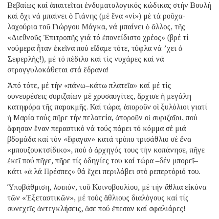
Βεβαίως καί ἀπαιτεῖται ἐνδυματολογικός κώδικας στήν Βουλή
καί ὄχι νά μπαίνει ὁ Γιάνης (μέ ἕνα «νί») μέ τά ροῦχα-
λαχούρια τοῦ Γιώργου Μάγκα, νά μπαίνει ὁ ἄλλος, τῆς
«Διεθνοῦς Ἐπιτροπῆς γιά τό ἐπονείδιστο χρέος» (βρέ τί
νούμερα ἦταν ἐκεῖνα πού εἴδαμε τότε, τύφλα νά ’χει ὁ
Σεφερλῆς!), μέ τό πέδιλο καί τίς νυχάρες καί νά
στρογγυλοκάθεται στά ἕδρανα!
Ἀπό τότε, μέ τήν «πάνω–κάτω πλατεῖα» καί μέ τίς
συνευρέσεις συριζαίων μέ χρυσαυγίτες, ἄρχισε ἡ μεγάλη
κατηφόρα τῆς παρακμῆς. Καί τώρα, ἀποροῦν οἱ ξυλόλιοι γιατί
ἡ Μαρία τούς πῆρε τήν πελατεία, ἀποροῦν οἱ συριζαῖοι, πού
ἄφησαν ἕναν περαστικό νά τούς πάρει τό κόμμα σέ μιά
βδομάδα καί τόν «ἔφαγαν» κατά τρόπο τρισάθλιο σέ ἕνα
«μπουζουκτσίδικο», πού ὁ ἀρχηγός τους τήν κοπάνησε, πῆγε
ἐκεῖ πού πῆγε, πῆρε τίς ὁδηγίες του καί τώρα –δέν μπορεῖ–
κάτι «ἀ λά Πρέσπες» θά ἔχει περιλάβει στό ρεπερτόριό του.
Ὑποβάθμιση, λοιπόν, τοῦ Κοινοβουλίου, μέ τήν ἄθλια εἰκόνα
τῶν «Ἐξεταστικῶν», μέ τούς ἄθλιους διαλόγους καί τίς
συνεχεῖς ἀντεγκλήσεις, ἄσε πού ἔπεσαν καί σφαλιάρες!