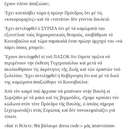
ἔχουν πλέον ἀπαξιώσει;
Ἔχει καταλάβει τώρα ἡ πρώην Πρόεδρος ὅτι μέ τίς
«κοκορομαχίες» καί τά «τσιτάτα» δέν γίνεται δουλειά;
Ἔχει ἀντιληφθεῖ ὁ ΣΥΡΙΖΑ ὅτι μέ τά καμώματά του
ἐξευτέλισε τούς δημοκρατικούς θεσμούς, ὑποβάθμισε τό
Κοινοβούλιο καί τώρα παρακαλᾶ ἕναν πρώην ἀρχηγό του «νά
πάρει ὅσους μπορεῖ»;
Ἔχουν ἀντιληφθεῖ οἱ τοῦ ΠΑΣΟΚ ὅτι ἔπρεπε πρῶτα νά
περιμένουν τήν ἔκθεση Τυχεροπούλου καί μετά νά
ἀκολουθήσουν τίς ἀκρότητες τῆς Ζωῆς καί τῶν ἐραστῶν τοῦ
ξυλολίου; Ἔχει ἀντιληφθεῖ ἡ Κυβέρνηση ὅτι καί μέ τά δικά
της καμώματα ἀπαξιώθηκε τό Κοινοβούλιο;
Ἀπό τόν καιρό πού ἄρχισαν νά μπαίνουν στήν Βουλή οἱ
Συριζαῖοι μέ τά μακό καί τίς βερμοῦδες, εἴχαμε κρούσει τόν
κώδωνα στόν τότε Πρόεδρο τῆς Βουλῆς, ὁ ὁποῖος σήμερα
ξεχειμωνιάζει στάς Εὐρώπας καί δέν πονοκεφαλιάζει γιά
τίποτε.
«Καί τί θέλετε; Νά βάλουμε dress code;» μᾶς ἀπαντοῦσαν.