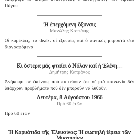
Πάγου
Ἡ ἐπερχόμενη ὄξυνσις
Μανώλης Κοττάκης
Οἱ καρέκλες, τά deals, οἱ ἐξουσίες καί ὁ πανικός μπροστά στά
διαγραφόμενα
Κι ὕστερα μᾶς φταίει ὁ Νόλαν καί ἡ Ἑλένη…
Δημήτρης Καπράνος
Ἀνήκουμε σέ ἐκείνους πού πιστεύουν ὅτι σέ μιά κοινωνία δέν
ὑπάρχουν προβλήματα πού δέν μποροῦν νά λυθοῦν.
Δευτέρα, 8 Αὐγούστου 1966
Πρό 60 ἐτῶν
Πρό 60 ετων
Ἡ Καρυάτιδα τῆς Ἐλευσίνας: Ἡ σιωπηλή ἱέρεια τῶν
Μυστηρίων