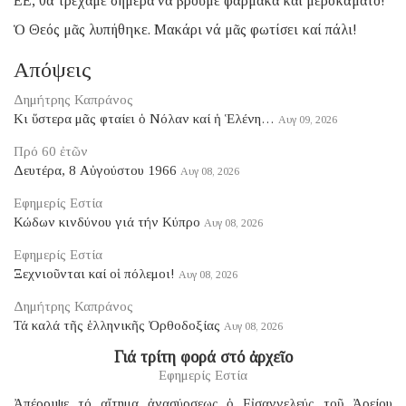
ΕΕ, θά τρέχαμε σήμερα νά βροῦμε φάρμακα καί μεροκάματο!
Ὁ Θεός μᾶς λυπήθηκε. Μακάρι νά μᾶς φωτίσει καί πάλι!
Απόψεις
Δημήτρης Καπράνος
Κι ὕστερα μᾶς φταίει ὁ Νόλαν καί ἡ Ἑλένη…
Αυγ 09, 2026
Πρό 60 ἐτῶν
Δευτέρα, 8 Αὐγούστου 1966
Αυγ 08, 2026
Εφημερίς Εστία
Κώδων κινδύνου γιά τήν Κύπρο
Αυγ 08, 2026
Εφημερίς Εστία
Ξεχνιοῦνται καί οἱ πόλεμοι!
Αυγ 08, 2026
Δημήτρης Καπράνος
Τά καλά τῆς ἑλληνικῆς Ὀρθοδοξίας
Αυγ 08, 2026
Γιά τρίτη φορά στό ἀρχεῖο
Εφημερίς Εστία
Ἀπέρριψε τό αἴτημα ἀνασύρσεως ὁ Εἰσαγγελεύς τοῦ Ἀρείου