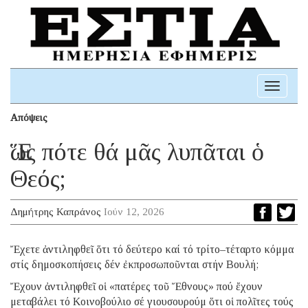
Toggle
navigati
Απόψεις
Ἕως πότε θά μᾶς λυπᾶται ὁ
Θεός;
Δημήτρης Καπράνος
Ιούν 12, 2026
Ἔχετε ἀντιληφθεῖ ὅτι τό δεύτερο καί τό τρίτο–τέταρτο κόμμα
στίς δημοσκοπήσεις δέν ἐκπροσωποῦνται στήν Βουλή;
Ἔχουν ἀντιληφθεῖ οἱ «πατέρες τοῦ Ἔθνους» πού ἔχουν
μεταβάλει τό Κοινοβούλιο σέ γιουσουρούμ ὅτι οἱ πολῖτες τούς