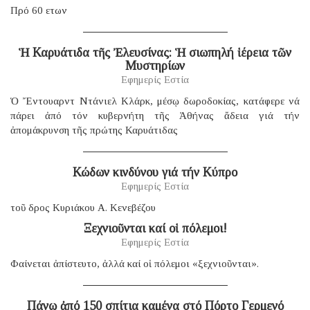
Πρό 60 ετων
Ἡ Καρυάτιδα τῆς Ἐλευσίνας: Ἡ σιωπηλή ἱέρεια τῶν
Μυστηρίων
Εφημερίς Εστία
Ὁ Ἔντουαρντ Ντάνιελ Κλάρκ, μέσῳ δωροδοκίας, κατάφερε νά
πάρει ἀπό τόν κυβερνήτη τῆς Ἀθήνας ἄδεια γιά τήν
ἀπομάκρυνση τῆς πρώτης Καρυάτιδας
Κώδων κινδύνου γιά τήν Κύπρο
Εφημερίς Εστία
τοῦ δρος Κυριάκου Α. Κενεβέζου
Ξεχνιοῦνται καί οἱ πόλεμοι!
Εφημερίς Εστία
Φαίνεται ἀπίστευτο, ἀλλά καί οἱ πόλεμοι «ξεχνιοῦνται».
Πάνω ἀπό 150 σπίτια καμένα στό Πόρτο Γερμενό