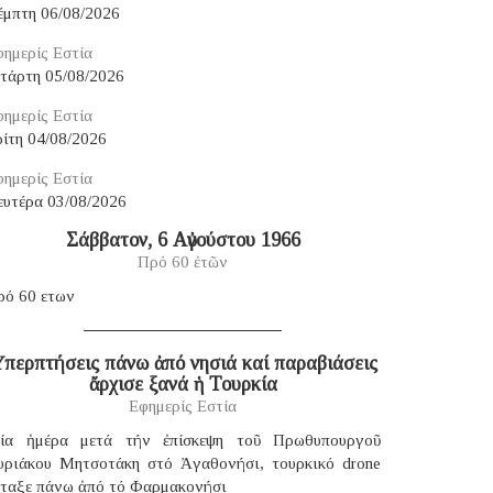
έμπτη 06/08/2026
ημερίς Εστία
ετάρτη 05/08/2026
ημερίς Εστία
ίτη 04/08/2026
ημερίς Εστία
ευτέρα 03/08/2026
Σάββατον, 6 Αὐγούστου 1966
Πρό 60 ἐτῶν
ρό 60 ετων
περπτήσεις πάνω ἀπό νησιά καί παραβιάσεις
ἄρχισε ξανά ἡ Τουρκία
Εφημερίς Εστία
ία ἡμέρα μετά τήν ἐπίσκεψη τοῦ Πρωθυπουργοῦ
υριάκου Μητσοτάκη στό Ἀγαθονήσι, τουρκικό drone
έταξε πάνω ἀπό τό Φαρμακονήσι