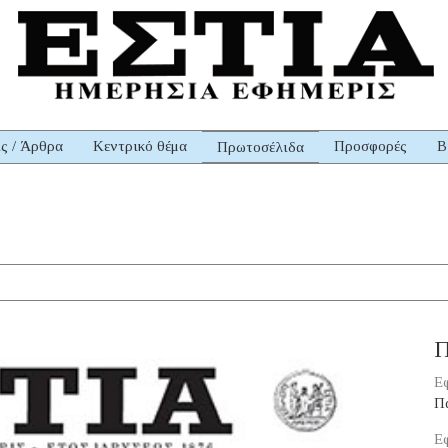
ις / Άρθρα
Κεντρικό θέμα
Προσφορές
Β
Πρωτοσέλιδα
Π
Εφ
Π
Εφ