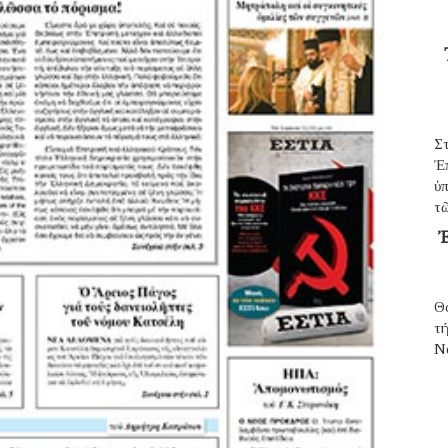
Σ
Ἐ
ὑπ
τῶ
Ἐ
Θ
τ
N