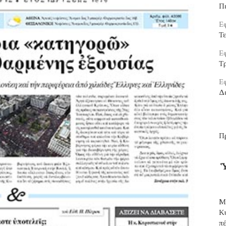
Π
Εφ
Τ
Εφ
Τρ
Εφ
Δ
Π
Ὑ
Μ
Κ
π