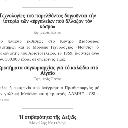
Τεχνολογίες τοῦ παρελθόντος διηγοῦνται τήν
ἱστορία τῶν «ἐργαλείων πού ἄλλαξαν τόν
κόσμο»
Εφημερίς Εστία
τό πλαίσιο ἐκθέσεως στό Κέντρο Διαδόσεως
πιστημῶν καί τό Μουσεῖο Τεχνολογίας «Νόησις», ὁ
ολογιστής τοῦ Ἀριστοτελείου, τό 1959, ἐκόστιζε ἄνω
ν. 500.000 εὐρώ, σέ σημερινές τιμές
ρωτήματα συγκυριαρχίας γιά τό καλώδιο στό
Αἰγαῖο
Εφημερίς Εστία
ολές ἡ συμφωνία πού ὑπέγραψε ὁ Πρωθυπουργός μέ
ήν γαλλική Μeridiam καί ἡ τριμερής ΑΔΜΗΕ - GSI -
exans
Ἡ στιβαρότητα τῆς Δεξιᾶς
Μανώλης Κοττάκης