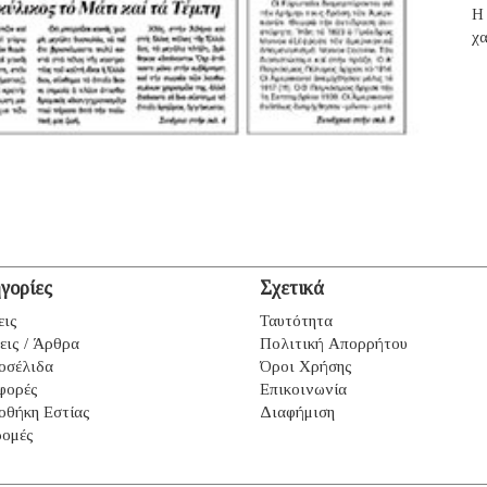
H 
χα
γορίες
Σχετικά
εις
Ταυτότητα
εις / Άρθρα
Πολιτική Απορρήτου
οσέλιδα
Όροι Χρήσης
φορές
Επικοινωνία
οθήκη Εστίας
Διαφήμιση
ομές