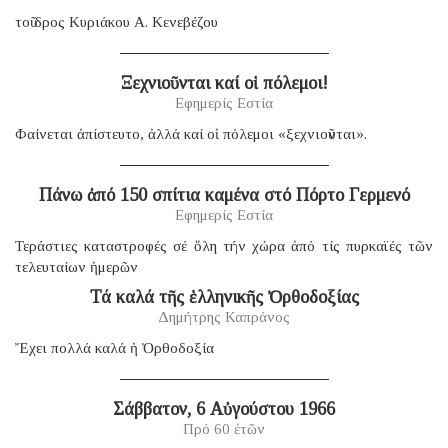
τοῦ δρος Κυριάκου Α. Κενεβέζου
Ξεχνιοῦνται καί οἱ πόλεμοι!
Εφημερίς Εστία
Φαίνεται ἀπίστευτο, ἀλλά καί οἱ πόλεμοι «ξεχνιοῦνται».
Πάνω ἀπό 150 σπίτια καμένα στό Πόρτο Γερμενό
Εφημερίς Εστία
Τεράστιες καταστροφές σέ ὅλη τήν χώρα ἀπό τίς πυρκαϊές τῶν
τελευταίων ἡμερῶν
Τά καλά τῆς ἑλληνικῆς Ὀρθοδοξίας
Δημήτρης Καπράνος
Ἔχει πολλά καλά ἡ Ὀρθοδοξία
Σάββατον, 6 Αὐγούστου 1966
Πρό 60 ἐτῶν