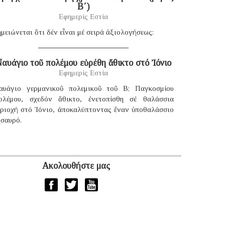
B΄)
Εφημερίς Εστία
μειώνεται ὅτι δέν εἶναι μέ σειρά ἀξιολογήσεως:
αυάγιο τοῦ πολέμου εὑρέθη ἄθικτο στό Ἰόνιο
Εφημερίς Εστία
αυάγιο γερμανικοῦ πολεμικοῦ τοῦ B; Παγκοσμίου
ολέμου, σχεδόν ἄθικτο, ἐνετοπίσθη σέ θαλάσσια
εριοχή στό Ἰόνιο, ἀποκαλύπτοντας ἕναν ὑποθαλάσσιο
ησαυρό.
Ακολουθήστε μας