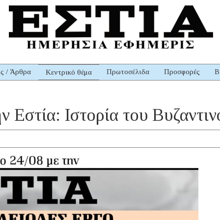
ις / Άρθρα
Πρωτοσέλιδα
Προσφορές
Β
Κεντρικό θέμα
ην Εστία: Ιστορία του Βυζαντι