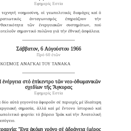
Εφημερίς Εστία
 τεχνητή νοημοσύνη, οἱ γεωπολιτικές διαμάχες καί ὁ
τρατιωτικός ἀνταγωνισμός ἐπηρεάζουν τήν
νθεκτικότητα τῶν ἐνεργειακῶν συστημάτων, πού
οτελοῦν σημαντικό πυλῶνα γιά τήν ἐθνική ἀσφάλεια.
Σάββατον, 6 Αὐγούστου 1966
Πρό 60 ἐτῶν
 ΚΟΣΜΟΣ ΑΝΑΓΚΑΙ ΤΟΥ ΤΑΝΑΚΑ
 ἐνέργεια στό ἐπίκεντρο τῶν νεο-ὀθωμανικῶν
σχεδίων τῆς Ἄγκυρας
Εφημερίς Εστία
 δύο αὐτά γεγονότα ἀφοροῦν σέ περιοχές μέ ἰδιαίτερη
νεργειακή σημασία, ἀλλά καί μέ ἔντονο ἱστορικό καί
ωπολιτικό φορτίο: τό βόρειο Ἰράκ καί τήν Ἀνατολική
εσόγειο.
εραρχία: Ἕνα ἀκόμη χρόνο σέ ἀδράνεια (μέρος