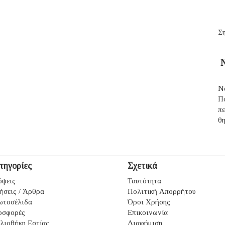
Ση
Ν
Ν
Π
π
θ
τηγορίες
Σχετικά
ψεις
Ταυτότητα
ήσεις / Άρθρα
Πολιτική Απορρήτου
ωτοσέλιδα
Όροι Χρήσης
οσφορές
Επικοινωνία
λιοθήκη Εστίας
Διαφήμιση