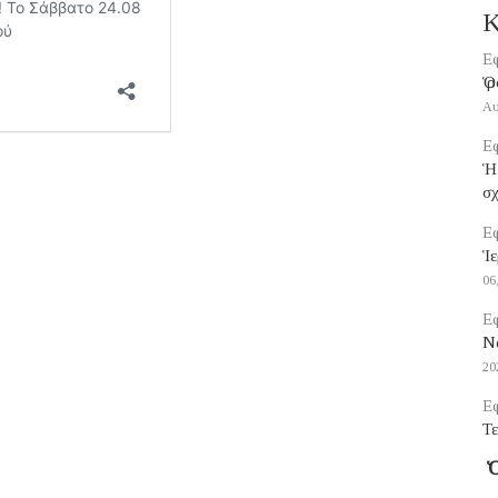
Κ
Εφ
Ὁ 
Αυ
Εφ
Ἡ
σ
Εφ
Ἱε
06
Εφ
Να
20
Εφ
Τε
Ὁ