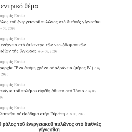
εντρικό θέμα
ημερίς Εστία
ρόλος τοῦ ἐνεργειακοῦ πυλῶνος στό διεθνές γίγνεσθαι
γ 06, 2026
ημερίς Εστία
 ἐνέργεια στό ἐπίκεντρο τῶν νεο-ὀθωμανικῶν
χεδίων τῆς Ἄγκυρας
Αυγ 06, 2026
ημερίς Εστία
ραρχία: Ἕνα ἀκόμη χρόνο σέ ἀδράνεια (μέρος B΄)
Αυγ
, 2026
ημερίς Εστία
υάγιο τοῦ πολέμου εὑρέθη ἄθικτο στό Ἰόνιο
Αυγ 06,
26
ημερίς Εστία
λευταῖοι σέ εἰσόδημα στήν Εὐρώπη
Αυγ 06, 2026
 ρόλος τοῦ ἐνεργειακοῦ πυλῶνος στό διεθνές
γίγνεσθαι