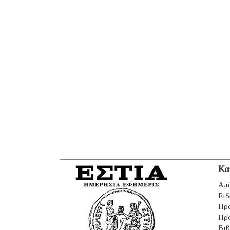
Κα
Από
Ειδ
Πρ
Πρ
Βιβ