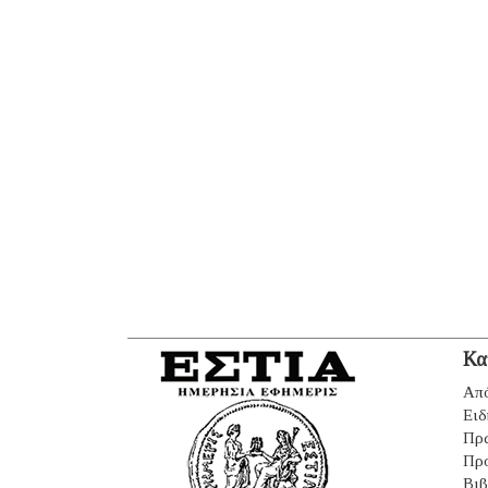
Κα
Από
Ειδ
Πρ
Πρ
Βιβ