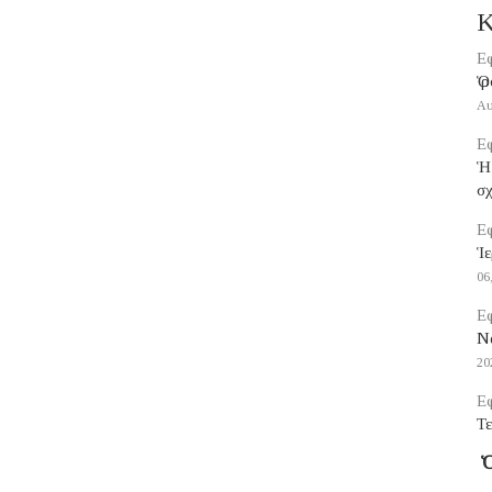
Κ
Εφ
Ὁ 
Αυ
Εφ
Ἡ
σ
Εφ
Ἱε
06
Εφ
Να
20
Εφ
Τε
Ὁ