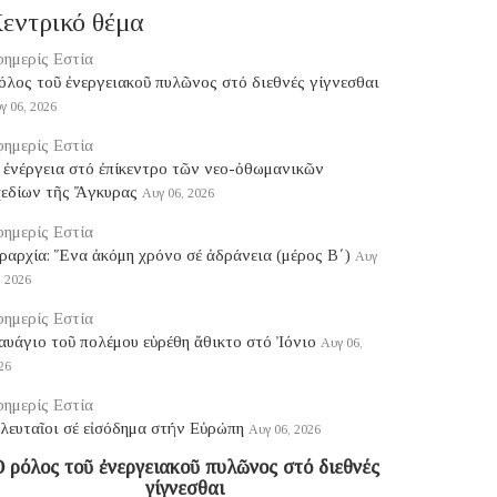
εντρικό θέμα
ημερίς Εστία
ρόλος τοῦ ἐνεργειακοῦ πυλῶνος στό διεθνές γίγνεσθαι
γ 06, 2026
ημερίς Εστία
 ἐνέργεια στό ἐπίκεντρο τῶν νεο-ὀθωμανικῶν
χεδίων τῆς Ἄγκυρας
Αυγ 06, 2026
ημερίς Εστία
ραρχία: Ἕνα ἀκόμη χρόνο σέ ἀδράνεια (μέρος B΄)
Αυγ
, 2026
ημερίς Εστία
υάγιο τοῦ πολέμου εὑρέθη ἄθικτο στό Ἰόνιο
Αυγ 06,
26
ημερίς Εστία
λευταῖοι σέ εἰσόδημα στήν Εὐρώπη
Αυγ 06, 2026
 ρόλος τοῦ ἐνεργειακοῦ πυλῶνος στό διεθνές
γίγνεσθαι