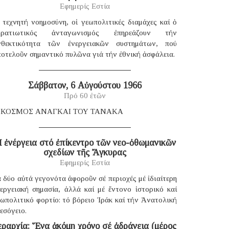
Εφημερίς Εστία
 τεχνητή νοημοσύνη, οἱ γεωπολιτικές διαμάχες καί ὁ
τρατιωτικός ἀνταγωνισμός ἐπηρεάζουν τήν
νθεκτικότητα τῶν ἐνεργειακῶν συστημάτων, πού
οτελοῦν σημαντικό πυλῶνα γιά τήν ἐθνική ἀσφάλεια.
Σάββατον, 6 Αὐγούστου 1966
Πρό 60 ἐτῶν
 ΚΟΣΜΟΣ ΑΝΑΓΚΑΙ ΤΟΥ ΤΑΝΑΚΑ
 ἐνέργεια στό ἐπίκεντρο τῶν νεο-ὀθωμανικῶν
σχεδίων τῆς Ἄγκυρας
Εφημερίς Εστία
 δύο αὐτά γεγονότα ἀφοροῦν σέ περιοχές μέ ἰδιαίτερη
νεργειακή σημασία, ἀλλά καί μέ ἔντονο ἱστορικό καί
ωπολιτικό φορτίο: τό βόρειο Ἰράκ καί τήν Ἀνατολική
εσόγειο.
εραρχία: Ἕνα ἀκόμη χρόνο σέ ἀδράνεια (μέρος