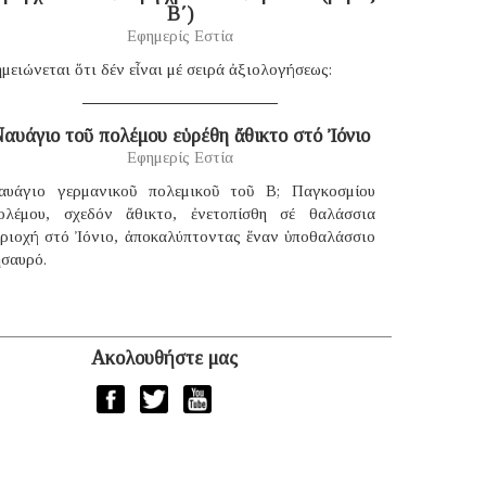
B΄)
Εφημερίς Εστία
μειώνεται ὅτι δέν εἶναι μέ σειρά ἀξιολογήσεως:
αυάγιο τοῦ πολέμου εὑρέθη ἄθικτο στό Ἰόνιο
Εφημερίς Εστία
αυάγιο γερμανικοῦ πολεμικοῦ τοῦ B; Παγκοσμίου
ολέμου, σχεδόν ἄθικτο, ἐνετοπίσθη σέ θαλάσσια
εριοχή στό Ἰόνιο, ἀποκαλύπτοντας ἕναν ὑποθαλάσσιο
ησαυρό.
Ακολουθήστε μας