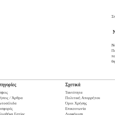
Ση
Ν
Ν
Π
π
θ
τηγορίες
Σχετικά
ψεις
Ταυτότητα
ήσεις / Άρθρα
Πολιτική Απορρήτου
ωτοσέλιδα
Όροι Χρήσης
οσφορές
Επικοινωνία
λιοθήκη Εστίας
Διαφήμιση