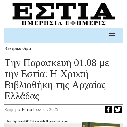
Toggle
navigati
Κεντρικό θέμα
Tην Παρασκευή 01.08 με
την Eστία: H Χρυσή
Βιβλιοθήκη της Αρχαίας
Ελλάδας
Εφημερίς Εστία
Ιούλ 28, 2025