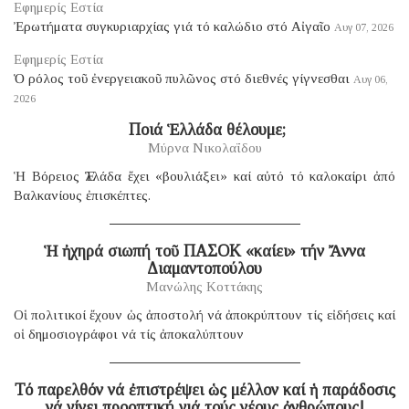
Εφημερίς Εστία
Ἐρωτήματα συγκυριαρχίας γιά τό καλώδιο στό Αἰγαῖο
Αυγ 07, 2026
Εφημερίς Εστία
Ὁ ρόλος τοῦ ἐνεργειακοῦ πυλῶνος στό διεθνές γίγνεσθαι
Αυγ 06,
2026
​ Ποιά Ἑλλάδα θέλουμε;
Μύρνα Νικολαΐδου
Ἡ Βόρειος Ἑλλάδα ἔχει «βουλιάξει» καί αὐτό τό καλοκαίρι ἀπό
Βαλκανίους ἐπισκέπτες.
Ἡ ἠχηρά σιωπή τοῦ ΠΑΣΟΚ «καίει» τήν Ἄννα
Διαμαντοπούλου
Μανώλης Κοττάκης
Οἱ πολιτικοί ἔχουν ὡς ἀποστολή νά ἀποκρύπτουν τίς εἰδήσεις καί
οἱ δημοσιογράφοι νά τίς ἀποκαλύπτουν
Τό παρελθόν νά ἐπιστρέψει ὡς μέλλον καί ἡ παράδοσις
νά γίνει προοπτική γιά τούς νέους ἀνθρώπους!