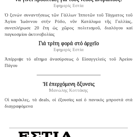
Εφημερίς Εστία
Ὁ ξενών συναντήσεως τῶν Γάλλων Ἱπποτῶν τοῦ Τάγματος τοῦ
Ἁγίου Ἰωάννου στήν Ρόδο, νῦν Κατάλυμα τῆς Γαλλίας,
συνεπλήρωσε 20 ἔτη ὡς χῶρος πολιτισμοῦ, διαλόγου καί
παγκοσμίου ἀκτινοβολίας
Γιά τρίτη φορά στό ἀρχεῖο
Εφημερίς Εστία
Ἀπέρριψε τό αἴτημα ἀνασύρσεως ὁ Εἰσαγγελεύς τοῦ Ἀρείου
Πάγου
Ἡ ἐπερχόμενη ὄξυνσις
Μανώλης Κοττάκης
Οἱ καρέκλες, τά deals, οἱ ἐξουσίες καί ὁ πανικός μπροστά στά
διαγραφόμενα