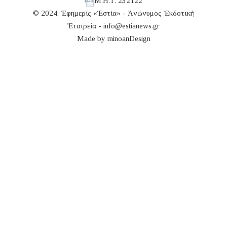
Μ.Η.Τ. 232122
© 2024. Ἐφημερίς «Ἑστία» - Ἀνώνυμος Ἐκδοτική
Ἑταιρεία -
info@estianews.gr
Made by
minoanDesign