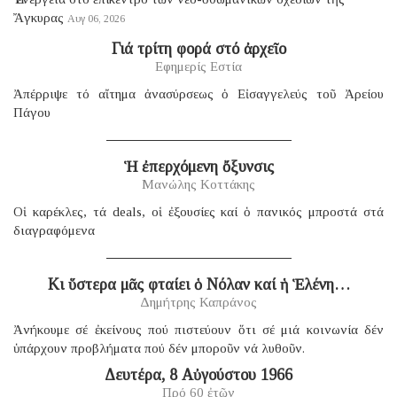
Ἄγκυρας
Αυγ 06, 2026
Γιά τρίτη φορά στό ἀρχεῖο
Εφημερίς Εστία
Ἀπέρριψε τό αἴτημα ἀνασύρσεως ὁ Εἰσαγγελεύς τοῦ Ἀρείου
Πάγου
Ἡ ἐπερχόμενη ὄξυνσις
Μανώλης Κοττάκης
Οἱ καρέκλες, τά deals, οἱ ἐξουσίες καί ὁ πανικός μπροστά στά
διαγραφόμενα
Κι ὕστερα μᾶς φταίει ὁ Νόλαν καί ἡ Ἑλένη…
Δημήτρης Καπράνος
Ἀνήκουμε σέ ἐκείνους πού πιστεύουν ὅτι σέ μιά κοινωνία δέν
ὑπάρχουν προβλήματα πού δέν μποροῦν νά λυθοῦν.
Δευτέρα, 8 Αὐγούστου 1966
Πρό 60 ἐτῶν