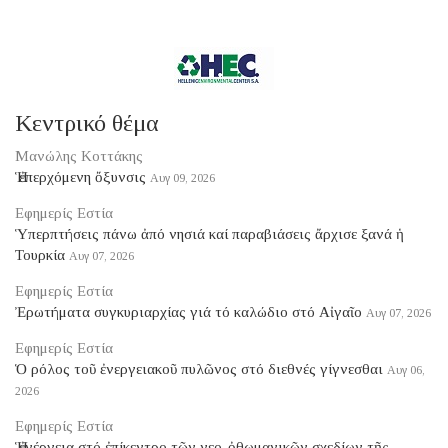
Κεντρικό θέμα
Μανώλης Κοττάκης
Ἡ ἐπερχόμενη ὄξυνσις
Αυγ 09, 2026
Εφημερίς Εστία
Ὑπερπτήσεις πάνω ἀπό νησιά καί παραβιάσεις ἄρχισε ξανά ἡ
Τουρκία
Αυγ 07, 2026
Εφημερίς Εστία
Ἐρωτήματα συγκυριαρχίας γιά τό καλώδιο στό Αἰγαῖο
Αυγ 07, 2026
Εφημερίς Εστία
Ὁ ρόλος τοῦ ἐνεργειακοῦ πυλῶνος στό διεθνές γίγνεσθαι
Αυγ 06,
2026
Εφημερίς Εστία
Ἡ ἐνέργεια στό ἐπίκεντρο τῶν νεο-ὀθωμανικῶν σχεδίων τῆς