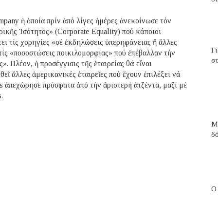
pany ἡ ὁποία πρίν ἀπό λίγες ἡμέρες ἀνεκοίνωσε τόν
ικῆς Ἰσότητος» (Corporate Equality) πού κάποιοι
ει τίς χορηγίες «σέ ἐκδηλώσεις ὑπερηφάνειας ἤ ἄλλες
Γ
τίς «ποσοστώσεις ποικιλομορφίας» πού ἐπέβαλλαν τήν
στ
. Πλέον, ἡ προσέγγισις τῆς ἑταιρείας θά εἶναι
εῖ ἄλλες ἀμερικανικές ἑταιρεῖες πού ἔχουν ἐπιλέξει νά
’s ἀπεχώρησε πρόσφατα ἀπό τήν ἀριστερή ἀτζέντα, μαζί μέ
.
Μ
δ
Ο