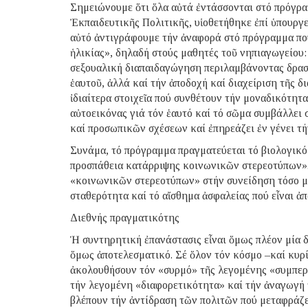
Σημειώνουμε ὅτι ὅλα αὐτά ἐντάσσονται στό πρόγρ
Ἐκπαιδευτικῆς Πολιτικῆς, υἱοθετήθηκε ἐπί ὑπουργ
αὐτό ἀντιγράφουμε τήν ἀναφορά στό πρόγραμμα πο
ἡλικίας», δηλαδή στούς μαθητές τοῦ νηπιαγωγείου
σεξουαλική διαπαιδαγώγηση περιλαμβάνοντας δρασ
ἑαυτοῦ, ἀλλά καί τήν ἀποδοχή καί διαχείριση τῆς δ
ἰδιαίτερα στοιχεῖα πού συνθέτουν τήν μοναδικότητ
αὐτοεικόνας γιά τόν ἑαυτό καί τό σῶμα συμβάλλε
καί προσωπικῶν σχέσεων καί ἐπηρεάζει ἐν γένει τή
Συνάμα, τό πρόγραμμα πραγματεύεται τό βιολογικό
προσπάθεια κατάρριψης κοινωνικῶν στερεοτύπων».
«κοινωνικῶν στερεοτύπων» στήν συνείδηση τόσο μικ
σταθερότητα καί τό αἴσθημα ἀσφαλείας πού εἶναι ἀπ
Διεθνής πραγματικότης
Ἡ συντηρητική ἐπανάστασις εἶναι ὅμως πλέον μία δ
ὅμως ἀποτελεσματικό. Σέ ὅλον τόν κόσμο –καί κυρ
ἀκολουθήσουν τόν «συρμό» τῆς λεγομένης «συμπερ
τήν λεγομένη «διαφορετικότητα» καί τήν ἀναγωγή
βλέπουν τήν ἀντίδραση τῶν πολιτῶν πού μεταφράζετ