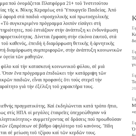
αμμα πού ὀνομάζεται Πλατφόρμα 21+ τοῦ Ἰνστιτούτου
είας τῆς κ. Νίκης Κεραμέως στό Ὑπουργεῖο Παιδείας. Ἀπό
ύ ἀφορᾶ στά παιδιά «προσχολικῆς καί πρωτοσχολικῆς
Κ
: «Τό συγκεκριμένο πρόγραμμα λοιπόν εἰσάγει στή
Εφ
τηριότητες, πού ἑστιάζουν στήν ἀνάπτυξη κι ἐνδυνάμωση
Κ
ιαφορετικότητας. Δίνεται ἔμφαση στήν εἰκόνα ἑαυτοῦ, στά
δα
α τοῦ καθενός, ἐπειδή ἡ διαμόρφωση θετικῆς ἤ ἀρνητικῆς
ι στή διαμόρφωση συμπεριφορῶν, στήν ἀνάπτυξη κοινωνικῶν
Εφ
ν ὑγεία τῶν μαθητῶν.
Τ
γι
 φῦλο καί τήν κατασκευή κοινωνικοῦ φύλου, σέ μιά
 Ὅταν ἕνα πρόγραμμα ἐπιδιώκει τήν κατάρριψη τῶν
Εφ
ρῶν παιδιῶν, εἶναι προφανές ὅτι τούς στερεῖ τήν
Τα
αραίτητο γιά τήν ἐξέλιξη τοῦ χαρακτῆρα τους.
20
Εφ
Μ
ιεθνής πραγματικότης. Καί ἐκδηλώνεται κατά τρόπο ἤπιο,
«ε
ίως στίς ΗΠΑ οἱ μεγάλες ἑταιρεῖες ὑπεχρεώθησαν νά
ιληπτικότητος» συμμετέχοντας σέ δράσεις πού προωθοῦσαν
Εφ
 τῶν ἐξαιρέσεων σέ βάθρο ὑψηλότερο τοῦ κανόνος. Ἤδη
Ὁ 
αι σέ μείωση τοῦ τζίρου καί τῶν κερδῶν τους.
δ