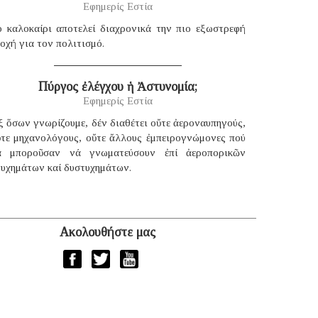
Εφημερίς Εστία
ο καλοκαίρι αποτελεί διαχρονικά την πιο εξωστρεφή
οχή για τον πολιτισμό.
Πύργος ἐλέγχου ἡ Ἀστυνομία;
Εφημερίς Εστία
 ὅσων γνωρίζουμε, δέν διαθέτει οὔτε ἀεροναυπηγούς,
ὔτε μηχανολόγους, οὔτε ἄλλους ἐμπειρογνώμονες πού
ά μποροῦσαν νά γνωματεύσουν ἐπί ἀεροπορικῶν
τυχημάτων καί δυστυχημάτων.
Ακολουθήστε μας