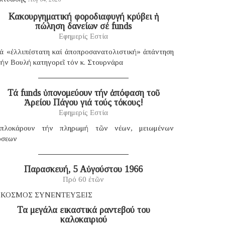
Κακουργηματική φοροδιαφυγή κρύβει ἡ
πώληση δανείων σέ funds
Εφημερίς Εστία
ιά «ἐλλιπέστατη καί ἀποπροσανατολιστική» ἀπάντηση
ήν Βουλή κατηγορεῖ τόν κ. Στουρνάρα
Τά funds ὑπονομεύουν τήν ἀπόφαση τοῦ
Ἀρείου Πάγου γιά τούς τόκους!
Εφημερίς Εστία
πλοκάρουν τήν πληρωμή τῶν νέων, μειωμένων
όσεων
Παρασκευή, 5 Αὐγούστου 1966
Πρό 60 ἐτῶν
 ΚΟΣΜΟΣ ΣΥΝΕΝΤΕΥΞΕΙΣ
Τα μεγάλα εικαστικά ραντεβού του
καλοκαιριού