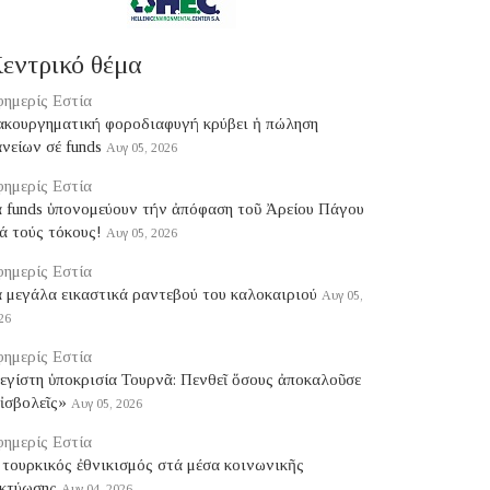
εντρικό θέμα
ημερίς Εστία
ακουργηματική φοροδιαφυγή κρύβει ἡ πώληση
νείων σέ funds
Αυγ 05, 2026
ημερίς Εστία
ά funds ὑπονομεύουν τήν ἀπόφαση τοῦ Ἀρείου Πάγου
ά τούς τόκους!
Αυγ 05, 2026
ημερίς Εστία
 μεγάλα εικαστικά ραντεβού του καλοκαιριού
Αυγ 05,
26
ημερίς Εστία
εγίστη ὑποκρισία Τουρνᾶ: Πενθεῖ ὅσους ἀποκαλοῦσε
ἰσβολεῖς»
Αυγ 05, 2026
ημερίς Εστία
τουρκικός ἐθνικισμός στά μέσα κοινωνικῆς
ικτύωσης
Αυγ 04, 2026