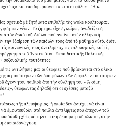
ό τήν διδασκαλία τοῦ μαθήματος, γιατί τά καθοδηγεῖ νά
σχέσεις» καί ἐπειδή προάγει τό «τρίτο φῦλο» – Ἡ κ.
ς σχετικά μέ ζητήματα ἐπιβολῆς τῆς woke κουλτούρας,
γηση τῶν νέων. Τό ζήτημα εἶχε ἐγκαίρως ἀναδείξει ἡ
 γιά τόν ἀσκό τοῦ Αἰόλου πού ἀνοίγει στήν ἑλληνική
ν τήν ἐξαίρεση τῶν παιδιῶν τους ἀπό τό μάθημα αὐτό, διότι
 τίς κοινωνικές τους ἀντιλήψεις, τίς φιλοσοφικές καί τίς
τό πρόγραμμα τοῦ Ἰνστιτούτου Ἐκπαιδευτικῆς Πολιτικῆς
» σεξουαλικῆς ταυτότητος.
μέ τίς ἀντιλήψεις μας οἱ θεωρίες πού βρίσκονται στό ὑλικό
αρξης περισσοτέρων τῶν δύο φύλων τῶν ἐμφύλων ταυτοτήτων
οῦ ἀγέννητου παιδιοῦ ἀπό τήν σύλληψή του.» Ἀκόμη
έσεις», θεωρῶντας δηλαδή ὅτι οἱ σχέσεις μεταξύ
»!
άσεως τῆς πλειοψηφίας, ἡ ὁποία δέν ἀντέχει νά εἶναι
 νά ἐμφυτευθοῦν στά παιδιά ἀντιλήψεις πού ἀπέχουν τοῦ
ρουσιάσθη χθές σέ τηλεοπτική ἐκπομπή τοῦ «Σκάι», στήν
κή διαπαιδαγώγηση.