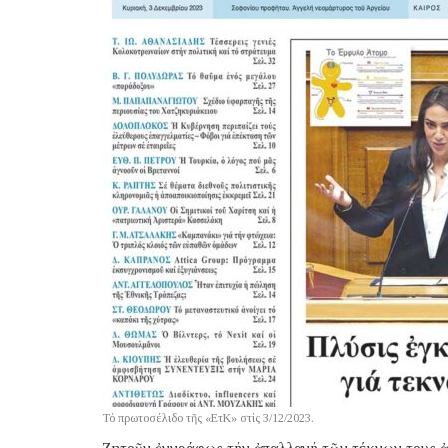
Τό πρωτοσέλιδο τῆς «ΕτΚ» στίς 3/12/2023.