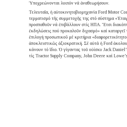
Ὑποχρεώνονται λοιπόν νά ἀναθεωρήσουν.
Τελευταῖα, ἡ αὐτοκινητοβιομηχανία Ford Motor Com
τερματισμό τῆς συμμετοχῆς της στό σύστημα «Ἑταιρ
προσπαθοῦν νά ἐπιβάλλουν στίς ΗΠΑ. Ἔτσι διακόπτ
ἐκδηλώσεις πού προκαλοῦν διχασμό» καί καταργεῖ 
ἐπιλογή προσωπικοῦ μέ κριτήρια «διαφορετικότητος»
ἀποκλειστικῶς ἀξιοκρατική. Σέ αὐτά ἡ Ford ἀκολουθ
κάνουν τό ἴδιο. Ὁ γίγαντας τοῦ οὐίσκυ Jack Daniel
τίς Tractor Supply Company, John Deere καί Lowe’s