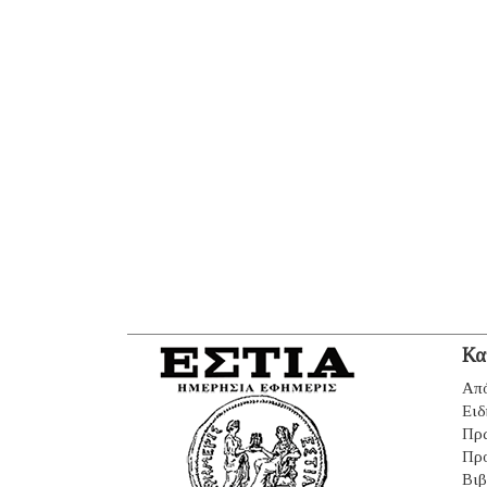
Κα
Από
Ειδ
Πρ
Πρ
Βιβ