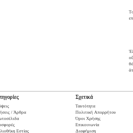
T
επ
Ἐξ
ο
θ
ἀ
τηγορίες
Σχετικά
ψεις
Ταυτότητα
ήσεις / Άρθρα
Πολιτική Απορρήτου
ωτοσέλιδα
Όροι Χρήσης
οσφορές
Επικοινωνία
λιοθήκη Εστίας
Διαφήμιση