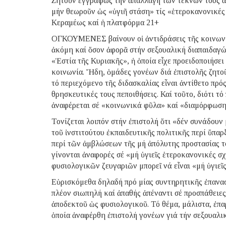
Ζητοῦν ἐγγράφως τήν ἀπαλλαγή τῶν τέκνων τους ἀπ
μήν θεωροῦν ὡς «ὑγιῆ στάση» τίς «ἑτεροκανονικές 
Κεραμέως καί ἡ πλατφόρμα 21+
ΟΓΚΟΥΜΕΝΕΣ βαίνουν οἱ ἀντιδράσεις τῆς κοινωνία
ἀκόμη καί ὅσον ἀφορᾶ στήν σεξουαλική διαπαιδαγώ
«Ἑστία τῆς Κυριακῆς», ἡ ὁποία εἶχε προειδοποιήσει
κοινωνία. Ἤδη, ὁμάδες γονέων διά ἐπιστολῆς ζητοῦ
τό περιεχόμενο τῆς διδασκαλίας εἶναι ἀντίθετο πρός
θρησκευτικές τους πεποιθήσεις. Καί τοῦτο, διότι 
ἀναφέρεται σέ «κοινωνικά φῦλα» καί «διαμόρφωση
Τονίζεται λοιπόν στήν ἐπιστολή ὅτι «δέν συνάδουν 
τοῦ ἰνστιτούτου ἐκπαιδευτικῆς πολιτικῆς περί ὕπ
περί τῶν ἀμβλώσεων τῆς μή ἀπόλυτης προστασίας τ
γίνονται ἀναφορές σέ «μή ὑγιεῖς ἑτεροκανονικές σχ
φυσιολογικῶν ζευγαριῶν μπορεῖ νά εἶναι «μή ὑγιεῖς
Εὑρισκόμεθα δηλαδή πρό μίας συντηρητικῆς ἐπαναστ
πλέον σιωπηλή καί ἀπαθής ἀπέναντι σέ προσπάθειες
ἀποδεκτοῦ ὡς φυσιολογικοῦ. Τό θέμα, μάλιστα, ἐπα
ὁποία ἀναφέρθη ἐπιστολή γονέων γιά τήν σεξουαλι