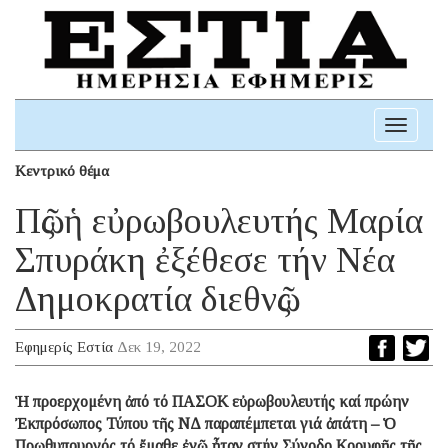
Toggle
navigati
Κεντρικό θέμα
Πῶς ἡ εὐρωβουλευτής Μαρία
Σπυράκη ἐξέθεσε τήν Νέα
Δημοκρατία διεθνῶς
Εφημερίς Εστία
Δεκ 19, 2022
Ἡ προερχομένη ἀπό τό ΠΑΣΟΚ εὐρωβουλευτής καί πρώην
Ἐκπρόσωπος Τύπου τῆς ΝΔ παραπέμπεται γιά ἀπάτη – Ὁ
Πρωθυπουργός τό ἔμαθε ἐνῶ ἦταν στήν Σύνοδο Κορυφῆς τῆς