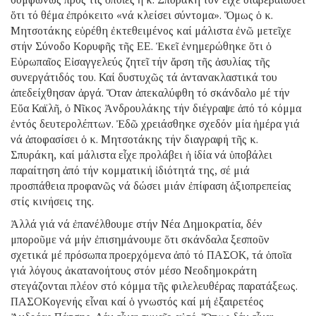
ὅτι τό θέμα ἐπρόκειτο «νά κλείσει σύντομα». Ὅμως ὁ κ.
Μητσοτάκης εὑρέθη ἐκτεθειμένος καί μάλιστα ἐνῶ μετεῖχε
στήν Σύνοδο Κορυφῆς τῆς ΕΕ. Ἐκεῖ ἐνημερώθηκε ὅτι ὁ
Εὐρωπαῖος Εἰσαγγελεύς ζητεῖ τήν ἄρση τῆς ἀσυλίας τῆς
συνεργάτιδός του. Καί δυστυχῶς τά ἀντανακλαστικά του
ἀπεδείχθησαν ἀργά. Ὅταν ἀπεκαλύφθη τό σκάνδαλο μέ τήν
Εὔα Καϊλῆ, ὁ Νῖκος Ἀνδρουλάκης τήν διέγραψε ἀπό τό κόμμα
ἐντός δευτερολέπτων. Ἐδῶ χρειάσθηκε σχεδόν μία ἡμέρα γιά
νά ἀποφασίσει ὁ κ. Μητσοτάκης τήν διαγραφή τῆς κ.
Σπυράκη, καί μάλιστα εἶχε προλάβει ἡ ἰδία νά ὑποβάλει
παραίτηση ἀπό τήν κομματική ἰδιότητά της, σέ μιά
προσπάθεια προφανῶς νά δώσει μιάν ἐπίφαση ἀξιοπρεπείας
στίς κινήσεις της.
Ἀλλά γιά νά ἐπανέλθουμε στήν Νέα Δημοκρατία, δέν
μποροῦμε νά μήν ἐπισημάνουμε ὅτι σκάνδαλα ξεσποῦν
σχετικά μέ πρόσωπα προερχόμενα ἀπό τό ΠΑΣΟΚ, τά ὁποῖα
γιά λόγους ἀκατανοήτους στόν μέσο Νεοδημοκράτη
στεγάζονται πλέον στό κόμμα τῆς φιλελευθέρας παρατάξεως.
ΠΑΣΟΚογενής εἶναι καί ὁ γνωστός καί μή ἐξαιρετέος