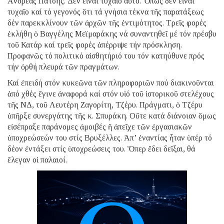
Ἀνδρέας Πάτσης. Δέν εἶναι τυχαῖο αὐτό. Ὅπως δέν εἶναι
τυχαῖο καί τό γεγονός ὅτι τά γνήσια τέκνα τῆς παρατάξεως
δέν παρεκκλίνουν τῶν ἀρχῶν τῆς ἐντιμότητος. Τρεῖς φορές
ἐκλήθη ὁ Βαγγέλης Μεϊμαράκης νά συναντηθεῖ μέ τόν πρέσβυ
τοῦ Κατάρ καί τρεῖς φορές ἀπέρριψε τήν πρόσκληση.
Προφανῶς τό πολιτικό αἰσθητήριό του τόν κατηύθυνε πρός
τήν ὀρθή πλευρά τῶν πραγμάτων.
Καί ἐπειδή στόν κυκεῶνα τῶν πληροφοριῶν πού διακινοῦνται
ἀπό χθές ἔγινε ἀναφορά καί στόν υἱό τοῦ ἱστορικοῦ στελέχους
τῆς ΝΔ, τοῦ Λευτέρη Ζαγορίτη, Τζέρυ. Πράγματι, ὁ Τζέρυ
ὑπῆρξε συνεργάτης τῆς κ. Σπυράκη. Οὔτε κατά διάνοιαν ὅμως
εἰσέπραξε παράνομες ἀμοιβές ἤ ἀπεῖχε τῶν ἐργασιακῶν
ὑποχρεώσεών του στίς Βρυξέλλες. Ἀπ’ ἐναντίας ἦταν ὑπέρ τό
δέον ἐντάξει στίς ὑποχρεώσεις του. Ὅπερ ἔδει δεῖξαι, θά
ἔλεγαν οἱ παλαιοί.