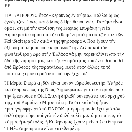
ΕΕ
ΓΙΑ ΚΑΠΟΙΟΥΣ ἦταν «κεραυνός ἐν αἰθρίᾳ». Πολλοί ὅμως
ἐγνώριζαν. Ἴσως καί ὁ ἴδιος ὁ Πρωθυπουργός. Τό θέμα εἶναι
ὅμως, ὅτι μέ τήν ὑπόθεση τῆς Μαρίας Σπυράκη ἡ Νέα
Δημοκρατία εὑρίσκεται ἐκτεθειμένη στά μάτια τῶν πολιτῶν.
Καί ἰδιαίτερα τῶν δικῶν της ψηφοφόρων. Πού ἔχουν τήν
ἀξίωση τό κόμμα πού ἐκπροσωπεῖ τήν Δεξιά καί τόν
φιλελεύθερο χῶρο στήν Ἑλλάδα νά μήν παρεκκλίνει ἀπό τήν
ὁδό τῆς νομιμότητος καί τῆς ἐντιμότητος πού ἔχει θεσπισθεῖ
ἀπό ἱδρύσεως τῆς παρατάξεως. Αὐτό ἦταν ἄλλως τε τό
ποιοτικό χαρακτηριστικό πού τήν ξεχώριζε.
Ἡ Μαρία Σπυράκη δέν εἶναι μόνον εὐρωβουλευτής. Ὑπῆρξε
καί ἐκπρόσωπος τῆς Νέας Δημοκρατίας γιά τήν περίοδο πού
τήν ἐρευνοῦσε ἡ Olaf. Στενή δηλαδή συνεργάτις τοῦ ἀρχηγοῦ
της, τοῦ Κυριάκου Μητσοτάκη. Τό ὅτι καί αὐτή ἦταν
«μετεγγραφή» ἀπό τό ΠΑΣΟΚ, μικρή σημασία ἔχει γιά τόν
ἁπλό ψηφοφόρο καί γιά τόν ἁπλό πολίτη. Στά μάτια του, τό
κόμμα, ἡ παράταξις, ἡ Κυβέρνησις ἔχουν μείνει ἐκτεθειμένα.
Ἡ Νέα Δημοκρατία εἶναι ἐκτεθειμένη.