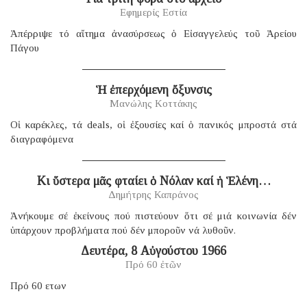
Εφημερίς Εστία
Ἀπέρριψε τό αἴτημα ἀνασύρσεως ὁ Εἰσαγγελεύς τοῦ Ἀρείου
Πάγου
Ἡ ἐπερχόμενη ὄξυνσις
Μανώλης Κοττάκης
Οἱ καρέκλες, τά deals, οἱ ἐξουσίες καί ὁ πανικός μπροστά στά
διαγραφόμενα
Κι ὕστερα μᾶς φταίει ὁ Νόλαν καί ἡ Ἑλένη…
Δημήτρης Καπράνος
Ἀνήκουμε σέ ἐκείνους πού πιστεύουν ὅτι σέ μιά κοινωνία δέν
ὑπάρχουν προβλήματα πού δέν μποροῦν νά λυθοῦν.
Δευτέρα, 8 Αὐγούστου 1966
Πρό 60 ἐτῶν
Πρό 60 ετων