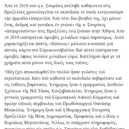
Ἀπό τό 2019 πού ἡ κ. Σπυράκη ἀνέλαβε καθήκοντα στίς
Βρυξέλλες χρονολογεῖται τό σκάνδαλο τό ὁποῖο κινητοποίησε
τήν ἁρμοδία εἰσαγγελέα. Ἀπό τότε δύο βοηθοί της, ὄχι μόνον
ἕνας, ἄνδρας καί γυναῖκα, ἐν γνώσει τῆς κ. Σπυράκη,
«ἀπησχολοῦντο» στίς Βρυξέλλες ἐνῶ ζοῦσαν στήν Ἀθήνα. Ἀπό
τό 2019 εἰσέπρατταν ἀμοιβές χιλιάδων εὐρώ παρανόμως. Αὐτό
χαρακτηρίζεται ἀπάτη. «Κάποιος» μάλιστα κτυποῦσε γιά
αὐτούς κάρτα στό Εὐρωκοινοβούλιο. Καί αὐτοί εἰσέπρατταν
ἀμοιβές ὕψους πολλῶν χιλιάδων εὐρώ. Κατέληγαν ἆρά γε τά
χρήματα αὐτά μόνον στίς δικές τους τσέπες;
Ἤδη ἔχει ἀποκαλυφθεῖ ὅτι πολλοί ἦσαν γνῶστες τοῦ
περιστατικοῦ. Κάτι πού καθιστᾶ τό σκάνδαλο σοβαρότατο καί
τίς εὐθῦνες βαρύτατες. Ἐνήμερος ἦταν ὁ γραμματεύς Διεθνῶν
Σχέσεων τῆς ΝΔ Τάσος Χατζηβασιλείου. Ἐνήμερος ἦταν ὁ
γενικός γραμματεύς τοῦ Εὐρωπαϊκοῦ Λαϊκοῦ Κόμματος καί
πρώην εἰδικός σύμβουλος τοῦ Πρωθυπουργοῦ Θανάσης
Μπακόλας. Ἐνήμερη ἦταν καί ἡ Νομαρχιακή Ἐπιτροπή
Βρυξελλῶν τῆς Νέας Δημοκρατίας. Προφανῶς καί ὁ ἴδιος ὁ
Κυριάκος Μητσοτάκης. Ἄλλως τε ὑπάρχουν πληροφορίες,
συμφώνως πρός τίς ὁποῖες ἡ κ. Σπυράκη τόν εἶχε διαβεβαιώσει