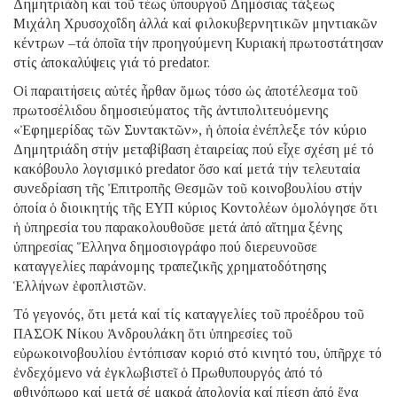
Δημητριάδη καί τοῦ τέως ὑπουργοῦ Δημόσιας τάξεως
Μιχάλη Χρυσοχοΐδη ἀλλά καί φιλοκυβερνητικῶν μηντιακῶν
κέντρων –τά ὁποῖα τήν προηγούμενη Κυριακή πρωτοστάτησαν
στίς ἀποκαλύψεις γιά τό predator.
Οἱ παραιτήσεις αὐτές ἦρθαν ὅμως τόσο ὡς ἀποτέλεσμα τοῦ
πρωτοσέλιδου δημοσιεύματος τῆς ἀντιπολιτευόμενης
«Ἐφημερίδας τῶν Συντακτῶν», ἡ ὁποία ἐνέπλεξε τόν κύριο
Δημητριάδη στήν μεταβίβαση ἑταιρείας πού εἶχε σχέση μέ τό
κακόβουλο λογισμικό predator ὅσο καί μετά τήν τελευταία
συνεδρίαση τῆς Ἐπιτροπῆς Θεσμῶν τοῦ κοινοβουλίου στήν
ὁποία ὁ διοικητής τῆς ΕΥΠ κύριος Κοντολέων ὁμολόγησε ὅτι
ἡ ὑπηρεσία του παρακολουθοῦσε μετά ἀπό αἴτημα ξένης
ὑπηρεσίας Ἕλληνα δημοσιογράφο πού διερευνοῦσε
καταγγελίες παράνομης τραπεζικῆς χρηματοδότησης
Ἑλλήνων ἐφοπλιστῶν.
Τό γεγονός, ὅτι μετά καί τίς καταγγελίες τοῦ προέδρου τοῦ
ΠΑΣΟΚ Νίκου Ἀνδρουλάκη ὅτι ὑπηρεσίες τοῦ
εὐρωκοινοβουλίου ἐντόπισαν κοριό στό κινητό του, ὑπῆρχε τό
ἐνδεχόμενο νά ἐγκλωβιστεῖ ὁ Πρωθυπουργός ἀπό τό
φθινόπωρο καί μετά σέ μακρά ἀπολογία καί πίεση ἀπό ἕνα