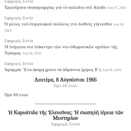
Εφημερίς Εστία
Ἐρωτήματα συγκυριαρχίας γιά τό καλώδιο στό Αἰγαῖο
Αυγ 07, 2026
Εφημερίς Εστία
Ὁ ρόλος τοῦ ἐνεργειακοῦ πυλῶνος στό διεθνές γίγνεσθαι
Αυγ 06,
2026
Εφημερίς Εστία
Ἡ ἐνέργεια στό ἐπίκεντρο τῶν νεο-ὀθωμανικῶν σχεδίων τῆς
Ἄγκυρας
Αυγ 06, 2026
Εφημερίς Εστία
Ἱεραρχία: Ἕνα ἀκόμη χρόνο σέ ἀδράνεια (μέρος B΄)
Αυγ 06, 2026
Δευτέρα, 8 Αὐγούστου 1966
Πρό 60 ἐτῶν
Πρό 60 ετων
Ἡ Καρυάτιδα τῆς Ἐλευσίνας: Ἡ σιωπηλή ἱέρεια τῶν
Μυστηρίων
Εφημερίς Εστία