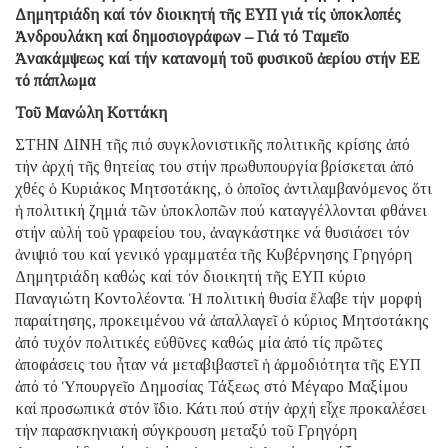
Δημητριάδη καί τόν διοικητή τῆς ΕΥΠ γιά τίς ὑποκλοπές
Ἀνδρουλάκη καί δημοσιογράφων – Γιά τό Tαμεῖο
Ἀνακάμψεως καί τήν κατανομή τοῦ φυσικοῦ ἀερίου στήν ΕΕ
τό πάπλωμα
Τοῦ Μανώλη Κοττάκη
ΣΤΗΝ ΔΙΝΗ τῆς πιό συγκλονιστικῆς πολιτικῆς κρίσης ἀπό
τήν ἀρχή τῆς θητείας του στήν πρωθυπουργία βρίσκεται ἀπό
χθές ὁ Κυριάκος Μητσοτάκης, ὁ ὁποῖος ἀντιλαμβανόμενος ὅτι
ἡ πολιτική ζημιά τῶν ὑποκλοπῶν πού καταγγέλλονται φθάνει
στήν αὐλή τοῦ γραφείου του, ἀναγκάστηκε νά θυσιάσει τόν
ἀνιψιό του καί γενικό γραμματέα τῆς Κυβέρνησης Γρηγόρη
Δημητριάδη καθώς καί τόν διοικητή τῆς ΕΥΠ κύριο
Παναγιώτη Κοντολέοντα. Ἡ πολιτική θυσία ἔλαβε τήν μορφή
παραίτησης, προκειμένου νά ἀπαλλαγεῖ ὁ κύριος Μητσοτάκης
ἀπό τυχόν πολιτικές εὐθῦνες καθώς μία ἀπό τίς πρῶτες
ἀποφάσεις του ἦταν νά μεταβιβαστεῖ ἡ ἁρμοδιότητα τῆς ΕΥΠ
ἀπό τό Ὑπουργεῖο Δημοσίας Τάξεως στό Μέγαρο Μαξίμου
καί προσωπικά στόν ἴδιο. Κάτι πού στήν ἀρχή εἶχε προκαλέσει
τήν παρασκηνιακή σύγκρουση μεταξύ τοῦ Γρηγόρη