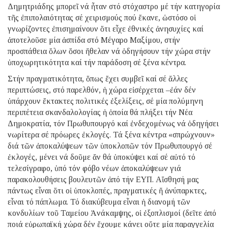
Δημητριάδης μπορεῖ νά ἦταν στό στόχαστρο μέ τήν κατηγορία
τῆς ἐπιπολαιότητας σέ χειρισμούς πού ἔκανε, ὡστόσο οἱ
γνωρίζοντες ἐπισημαίνουν ὅτι εἶχε ἐθνικές ἀνησυχίες καί
ἀποτελοῦσε μία ἀσπίδα στό Μέγαρο Μαξίμου, στήν
προσπάθεια ὅλων ὅσοι ἤθελαν νά ὁδηγήσουν τήν χώρα στήν
ὑποχωρητικότητα καί τήν παράδοση σέ ξένα κέντρα.
Στήν πραγματικότητα, ὅπως ἔχει συμβεῖ καί σέ ἄλλες
περιπτώσεις, στό παρελθόν, ἡ χώρα εἰσέρχεται –ἐάν δέν
ὑπάρχουν ἔκτακτες πολιτικές ἐξελίξεις, σέ μία πολύμηνη
περιπέτεια σκανδαλολογίας ἡ ὁποία θά πλήξει τήν Νέα
Δημοκρατία, τόν Πρωθυπουργό καί ἐνδεχομένως νά ὁδηγήσει
νωρίτερα σέ πρόωρες ἐκλογές. Τά ξένα κέντρα «σπρώχνουν»
διά τῶν ἀποκαλύψεων τῶν ὑποκλοπῶν τόν Πρωθυπουργό σέ
ἐκλογές, μένει νά δοῦμε ἄν θά ὑποκύψει καί σέ αὐτό τό
τελεσίγραφο, ὑπό τόν φόβο νέων ἀποκαλύψεων γιά
παρακολουθήσεις βουλευτῶν ἀπό τήν ΕΥΠ. Αἴσθησή μας
πάντως εἶναι ὅτι οἱ ὑποκλοπές, πραγματικές ἤ ἀνύπαρκτες,
εἶναι τό πάπλωμα. Τό διακύβευμα εἶναι ἡ διανομή τῶν
κονδυλίων τοῦ Ταμείου Ἀνάκαμψης, οἱ ἐξοπλισμοί (δεῖτε ἀπό
ποιά εὐρωπαϊκή χώρα δέν ἔχουμε κάνει οὔτε μία παραγγελία