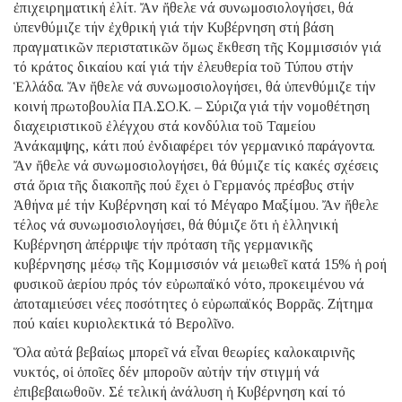
ἐπιχειρηματική ἐλίτ. Ἄν ἤθελε νά συνωμοσιολογήσει, θά
ὑπενθύμιζε τήν ἐχθρική γιά τήν Κυβέρνηση στή βάση
πραγματικῶν περιστατικῶν ὅμως ἔκθεση τῆς Κομμισσιόν γιά
τό κράτος δικαίου καί γιά τήν ἐλευθερία τοῦ Τύπου στήν
Ἑλλάδα. Ἄν ἤθελε νά συνωμοσιολογήσει, θά ὑπενθύμιζε τήν
κοινή πρωτοβουλία ΠΑ.ΣΟ.Κ. – Σύριζα γιά τήν νομοθέτηση
διαχειριστικοῦ ἐλέγχου στά κονδύλια τοῦ Ταμείου
Ἀνάκαμψης, κάτι πού ἐνδιαφέρει τόν γερμανικό παράγοντα.
Ἄν ἤθελε νά συνωμοσιολογήσει, θά θύμιζε τίς κακές σχέσεις
στά ὅρια τῆς διακοπῆς πού ἔχει ὁ Γερμανός πρέσβυς στήν
Ἀθήνα μέ τήν Κυβέρνηση καί τό Μέγαρο Μαξίμου. Ἄν ἤθελε
τέλος νά συνωμοσιολογήσει, θά θύμιζε ὅτι ἡ ἑλληνική
Κυβέρνηση ἀπέρριψε τήν πρόταση τῆς γερμανικῆς
κυβέρνησης μέσῳ τῆς Κομμισσιόν νά μειωθεῖ κατά 15% ἡ ροή
φυσικοῦ ἀερίου πρός τόν εὐρωπαϊκό νότο, προκειμένου νά
ἀποταμιεύσει νέες ποσότητες ὁ εὐρωπαϊκός Βορρᾶς. Ζήτημα
πού καίει κυριολεκτικά τό Βερολῖνο.
Ὅλα αὐτά βεβαίως μπορεῖ νά εἶναι θεωρίες καλοκαιρινῆς
νυκτός, οἱ ὁποῖες δέν μποροῦν αὐτήν τήν στιγμή νά
ἐπιβεβαιωθοῦν. Σέ τελική ἀνάλυση ἡ Κυβέρνηση καί τό