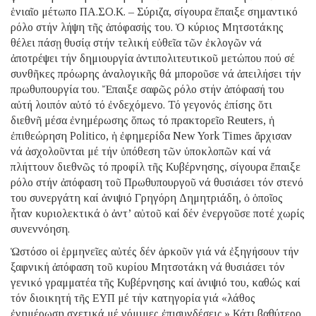
ἑνιαῖο μέτωπο ΠΑ.ΣΟ.Κ. – Σύριζα, σίγουρα ἔπαιξε σημαντικό
ρόλο στήν λήψη τῆς ἀπόφασής του. Ὁ κύριος Μητσοτάκης
θέλει πάσῃ θυσίᾳ στήν τελική εὐθεῖα τῶν ἐκλογῶν νά
ἀποτρέψει τήν δημιουργία ἀντιπολιτευτικοῦ μετώπου πού σέ
συνθῆκες πρόωρης ἀναλογικῆς θά μποροῦσε νά ἀπειλήσει τήν
πρωθυπουργία του. Ἔπαιξε σαφῶς ρόλο στήν ἀπόφασή του
αὐτή λοιπόν αὐτό τό ἐνδεχόμενο. Τό γεγονός ἐπίσης ὅτι
διεθνῆ μέσα ἐνημέρωσης ὅπως τό πρακτορεῖο Reuters, ἡ
ἐπιθεώρηση Politico, ἡ ἐφημερίδα New York Times ἄρχισαν
νά ἀσχολοῦνται μέ τήν ὑπόθεση τῶν ὑποκλοπῶν καί νά
πλήττουν διεθνῶς τό προφίλ τῆς Κυβέρνησης, σίγουρα ἔπαιξε
ρόλο στήν ἀπόφαση τοῦ Πρωθυπουργοῦ νά θυσιάσει τόν στενό
του συνεργάτη καί ἀνιψιό Γρηγόρη Δημητριάδη, ὁ ὁποῖος
ἦταν κυριολεκτικά ὁ ἀντ’ αὐτοῦ καί δέν ἐνεργοῦσε ποτέ χωρίς
συνεννόηση.
Ὡστόσο οἱ ἑρμηνεῖες αὐτές δέν ἀρκοῦν γιά νά ἐξηγήσουν τήν
ξαφνική ἀπόφαση τοῦ κυρίου Μητσοτάκη νά θυσιάσει τόν
γενικό γραμματέα τῆς Κυβέρνησης καί ἀνιψιό του, καθώς καί
τόν διοικητή τῆς ΕΥΠ μέ τήν κατηγορία γιά «λάθος
ἐνημέρωση σχετικά μέ νόμιμες ἐπισυνδέσεις.» Κάτι βαθύτερο