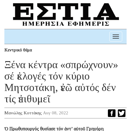
Toggle
navigati
Κεντρικό θέμα
Ξένα κέντρα «σπρώχνουν»
σέ ἐκλογές τόν κύριο
Μητσοτάκη, ἐνῶ αὐτός δέν
τίς ἐπιθυμεῖ
Μανώλης Κοττάκης
Αυγ 08, 2022
Ὁ Πρωθυπουργός θυσίασε τόν ἀντ’ αὐτοῦ Γρηγόρη