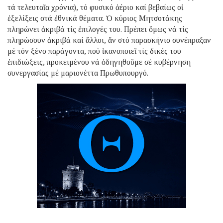
τά τελευταῖα χρόνια), τό φυσικό ἀέριο καί βεβαίως οἱ
ἐξελίξεις στά ἐθνικά θέματα. Ὁ κύριος Μητσοτάκης
πληρώνει ἀκριβά τίς ἐπιλογές του. Πρέπει ὅμως νά τίς
πληρώσουν ἀκριβά καί ἄλλοι, ἄν στό παρασκήνιο συνέπραξαν
μέ τόν ξένο παράγοντα, πού ἱκανοποιεῖ τίς δικές του
ἐπιδιώξεις, προκειμένου νά ὁδηγηθοῦμε σέ κυβέρνηση
συνεργασίας μέ μαριονέττα Πρωθυπουργό.