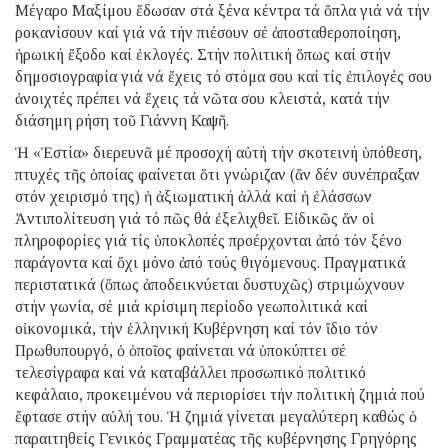
Μέγαρο Μαξίμου ἔδωσαν στά ξένα κέντρα τά ὅπλα γιά νά τήν
ροκανίσουν καί γιά νά τήν πιέσουν σέ ἀποσταθεροποίηση,
ἡρωική ἔξοδο καί ἐκλογές. Στήν πολιτική ὅπως καί στήν
δημοσιογραφία γιά νά ἔχεις τό στόμα σου καί τίς ἐπιλογές σου
ἀνοιχτές πρέπει νά ἔχεις τά νῶτα σου κλειστά, κατά τήν
διάσημη ρήση τοῦ Γιάννη Καψῆ.
Ἡ «Ἑστία» διερευνᾶ μέ προσοχή αὐτή τήν σκοτεινή ὑπόθεση,
πτυχές τῆς ὁποίας φαίνεται ὅτι γνώριζαν (ἄν δέν συνέπραξαν
στόν χειρισμό της) ἡ ἀξιωματική ἀλλά καί ἡ ἐλάσσων
Ἀντιπολίτευση γιά τό πῶς θά ἐξελιχθεῖ. Εἰδικῶς ἄν οἱ
πληροφορίες γιά τίς ὑποκλοπές προέρχονται ἀπό τόν ξένο
παράγοντα καί ὄχι μόνο ἀπό τούς θιγόμενους. Πραγματικά
περιστατικά (ὅπως ἀποδεικνύεται δυστυχῶς) στριμώχνουν
στήν γωνία, σέ μιά κρίσιμη περίοδο γεωπολιτικά καί
οἰκονομικά, τήν ἑλληνική Κυβέρνηση καί τόν ἴδιο τόν
Πρωθυπουργό, ὁ ὁποῖος φαίνεται νά ὑποκύπτει σέ
τελεσίγραφα καί νά καταβάλλει προσωπικό πολιτικό
κεφάλαιο, προκειμένου νά περιορίσει τήν πολιτική ζημιά πού
ἔφτασε στήν αὐλή του. Ἡ ζημιά γίνεται μεγαλύτερη καθώς ὁ
παραιτηθείς Γενικός Γραμματέας τῆς κυβέρνησης Γρηγόρης