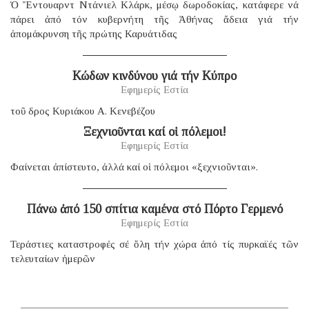
Ὁ Ἔντουαρντ Ντάνιελ Κλάρκ, μέσῳ δωροδοκίας, κατάφερε νά
πάρει ἀπό τόν κυβερνήτη τῆς Ἀθήνας ἄδεια γιά τήν
ἀπομάκρυνση τῆς πρώτης Καρυάτιδας
Κώδων κινδύνου γιά τήν Κύπρο
Εφημερίς Εστία
τοῦ δρος Κυριάκου Α. Κενεβέζου
Ξεχνιοῦνται καί οἱ πόλεμοι!
Εφημερίς Εστία
Φαίνεται ἀπίστευτο, ἀλλά καί οἱ πόλεμοι «ξεχνιοῦνται».
Πάνω ἀπό 150 σπίτια καμένα στό Πόρτο Γερμενό
Εφημερίς Εστία
Τεράστιες καταστροφές σέ ὅλη τήν χώρα ἀπό τίς πυρκαϊές τῶν
τελευταίων ἡμερῶν