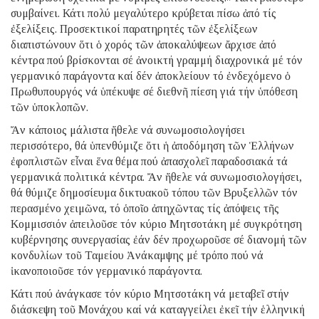
συμβαίνει. Κάτι πολύ μεγαλύτερο κρύβεται πίσω ἀπό τίς
ἐξελίξεις. Προσεκτικοί παρατηρητές τῶν ἐξελίξεων
διαπιστώνουν ὅτι ὁ χορός τῶν ἀποκαλύψεων ἄρχισε ἀπό
κέντρα πού βρίσκονται σέ ἀνοικτή γραμμή διαχρονικά μέ τόν
γερμανικό παράγοντα καί δέν ἀποκλείουν τό ἐνδεχόμενο ὁ
Πρωθυπουργός νά ὑπέκυψε σέ διεθνῆ πίεση γιά τήν ὑπόθεση
τῶν ὑποκλοπῶν.
Ἄν κάποιος μάλιστα ἤθελε νά συνωμοσιολογήσει
περισσότερο, θά ὑπενθύμιζε ὅτι ἡ ἀποδόμηση τῶν Ἑλλήνων
ἐφοπλιστῶν εἶναι ἕνα θέμα πού ἀπασχολεῖ παραδοσιακά τά
γερμανικά πολιτικά κέντρα. Ἄν ἤθελε νά συνωμοσιολογήσει,
θά θύμιζε δημοσίευμα δικτυακοῦ τόπου τῶν Βρυξελλῶν τόν
περασμένο χειμῶνα, τό ὁποῖο ἀπηχῶντας τίς ἀπόψεις τῆς
Κομμισσιόν ἀπειλοῦσε τόν κύριο Μητσοτάκη μέ συγκρότηση
κυβέρνησης συνεργασίας ἐάν δέν προχωροῦσε σέ διανομή τῶν
κονδυλίων τοῦ Ταμείου Ἀνάκαμψης μέ τρόπο πού νά
ἱκανοποιοῦσε τόν γερμανικό παράγοντα.
Κάτι πού ἀνάγκασε τόν κύριο Μητσοτάκη νά μεταβεῖ στήν
διάσκεψη τοῦ Μονάχου καί νά καταγγείλει ἐκεῖ τήν ἑλληνική