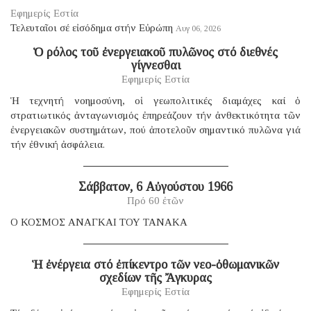
Εφημερίς Εστία
Τελευταῖοι σέ εἰσόδημα στήν Εὐρώπη
Αυγ 06, 2026
Ὁ ρόλος τοῦ ἐνεργειακοῦ πυλῶνος στό διεθνές
γίγνεσθαι
Εφημερίς Εστία
Ἡ τεχνητή νοημοσύνη, οἱ γεωπολιτικές διαμάχες καί ὁ
στρατιωτικός ἀνταγωνισμός ἐπηρεάζουν τήν ἀνθεκτικότητα τῶν
ἐνεργειακῶν συστημάτων, πού ἀποτελοῦν σημαντικό πυλῶνα γιά
τήν ἐθνική ἀσφάλεια.
Σάββατον, 6 Αὐγούστου 1966
Πρό 60 ἐτῶν
Ο ΚΟΣΜΟΣ ΑΝΑΓΚΑΙ ΤΟΥ ΤΑΝΑΚΑ
Ἡ ἐνέργεια στό ἐπίκεντρο τῶν νεο-ὀθωμανικῶν
σχεδίων τῆς Ἄγκυρας
Εφημερίς Εστία