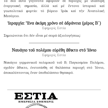
Τά δύο αὐτά γεγονότα ἀφοροῦν σέ περιοχές μέ ἰδιαίτερη
ἐνεργειακή σημασία, ἀλλά καί μέ ἔντονο ἱστορικό καί
γεωπολιτικό φορτίο: τό βόρειο Ἰράκ καί τήν Ἀνατολική
Μεσόγειο.
Ἱεραρχία: Ἕνα ἀκόμη χρόνο σέ ἀδράνεια (μέρος B΄)
Εφημερίς Εστία
Σημειώνεται ὅτι δέν εἶναι μέ σειρά ἀξιολογήσεως:
Ναυάγιο τοῦ πολέμου εὑρέθη ἄθικτο στό Ἰόνιο
Εφημερίς Εστία
Ναυάγιο γερμανικοῦ πολεμικοῦ τοῦ B; Παγκοσμίου Πολέμου,
σχεδόν ἄθικτο, ἐνετοπίσθη σέ θαλάσσια περιοχή στό Ἰόνιο,
ἀποκαλύπτοντας ἕναν ὑποθαλάσσιο θησαυρό.