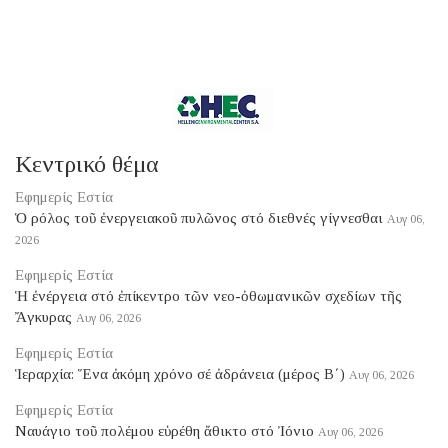
Κεντρικό θέμα
Εφημερίς Εστία
Ὁ ρόλος τοῦ ἐνεργειακοῦ πυλῶνος στό διεθνές γίγνεσθαι
Αυγ 06,
2026
Εφημερίς Εστία
Ἡ ἐνέργεια στό ἐπίκεντρο τῶν νεο-ὀθωμανικῶν σχεδίων τῆς
Ἄγκυρας
Αυγ 06, 2026
Εφημερίς Εστία
Ἱεραρχία: Ἕνα ἀκόμη χρόνο σέ ἀδράνεια (μέρος B΄)
Αυγ 06, 2026
Εφημερίς Εστία
Ναυάγιο τοῦ πολέμου εὑρέθη ἄθικτο στό Ἰόνιο
Αυγ 06, 2026