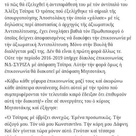
τό πῶς θά ἐξελιχθεῖ ἡ ἀντιπαράθεσή του μέ τόν ἀντίπαλό του
Ἀλέξη Τσίπρα. Ὁ τρόπος πού ἐξελίχθηκε τό σήριαλ τῆς
ὑπουργοποίησης Ἀποστολάκη τήν ὁποία «χάλασε» μέ τίς
δηλώσεις περί ἀποστασίας ὁ ἀρχηγός τῆς ἀξιωματικῆς
Ἀντιπολίτευσης, ἔχει ἐνοχλήσει βαθιά τόν Πρωθυπουργό ὁ
ὁποῖος δείχνει ἀποφασισμένος νά διακόψει τήν ἐπικοινωνία μέ
τήν ἀξιωματική Ἀντιπολίτευση. Μόνο στήν Βουλή θά
διαλέγεται μαζί της. Δέν θά εἶναι ἡ πρώτη φορά ἄλλως τε.
Οὔτε τήν περίοδο 2016-2019 ὑπῆρχε δίαυλος ἐπικοινωνίας
ΝΔ-ΣΥΡΙΖΑ μέ ἀπόφαση Τσίπρα. Αὐτήν τήν φορά ὅμως ἡ
ἐπικοινωνία θά διακοπεῖ μέ ἀπόφαση Μητσοτάκη.
«Κόβω κάθε γέφυρα ἐπικοινωνίας μαζί τους καί ἀκυρώνω
κάθε ἀπόπειρα συναίνεσης διότι αὐτοί μέ τήν τρόπο πού
συμπεριφέρονται τόν τελευταῖο καιρό ἔδειξαν ὅτι ἐπιθυμοῦν
αὐτή τήν διακοπή!» εἶπε σέ συνεργάτες του ὁ κύριος
Μητσοτάκης καί ἐξήγησε:
«Ὁ Τσίπρας μέ ὑβρίζει συνεχῶς. Ἐμένα προσωπικῶς. Τήν
σύζυγό μου. Τόν υἱό μου Κωνσταντῖνο. Τήν κόρη μου Δάφνη.
Καί δέν γίνεται τώρα μόνον αὐτό. Γινόταν καί τέσσερα