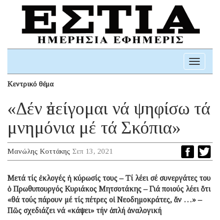
Toggle
navigati
Κεντρικό θέμα
«Δέν ἐπείγομαι νά ψηφίσω τά
μνημόνια μέ τά Σκόπια»
Μανώλης Κοττάκης
Σεπ 13, 2021
Μετά τίς ἐκλογές ἡ κύρωσίς τους – Τί λέει σέ συνεργάτες του
ὁ Πρωθυπουργός Κυριάκος Μητσοτάκης – Γιά ποιούς λέει ὅτι
«θά τούς πάρουν μέ τίς πέτρες οἱ Νεοδημοκράτες, ἄν …» –
Πῶς σχεδιάζει νά «κάψει» τήν ἁπλή ἀναλογική