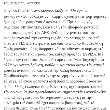
τοῦ Mανώλη Κοττάκη
Η ΑΤΜΟΣΦΑΙΡΑ στό Μέγαρο Μαξίμου δέν ἔχει –
φαινομενικῶς τοὐλάχιστον– καμμία σχέση μέ τίς φορτισμένες
ἡμέρες τοῦ περασμένου Αὐγούστου. Ὁ Πρωθυπουργός
Κυριάκος Μητσοτάκης ἔκανε ὅλη τήν ἑβδομάδα ραντεβού
προετοιμασίας γιά τήν ΔΕΘ, ἐνῶ οἱ συνεργάτες του τόν
ἐνημέρωναν γιά τήν ἔκταση τῆς δημοσκοπικῆς ζημιᾶς πού
ὑπέστη ἡ ΝΔ ἀπό τίς φωτιές καί ἀπό τό φιάσκο Ἀποστολάκη.
Τρεῖς μονάδες μέ τίς διαρροές νά κατευθύνονται κυρίως στά
δεξιά τοῦ πολιτικοῦ φάσματος καί ὄχι πρός τόν ΣΥΡΙΖΑ. Μέ
ἑδραία τήν ἐντύπωση λοιπόν ὅτι πράγματι ἔγινε ἰσχυρή ζημιά
ἀλλά ὄχι ἀνεπανόρθωτη, καθώς ἡ Ἀριστερά αὐτήν τήν στιγμή
μοιάζει ἀνίκανη νά καρπωθεῖ τήν λαϊκή δυσαρέσκεια, ὁ
Πρωθυπουργός κάνει αὐτήν τήν στιγμή τόν σχεδιασμό του γιά
τό 2022. Τό ὁποῖο μολονότι διαψεύδεται ἁρμοδίως θεωρεῖται
ἀπό πολλούς ἐκλογικό ἔτος. Κάνει τούς σχεδιασμούς του γιά
τήν οἰκονομία (καί προειδοποιεῖ ὅτι σήμερα στήν Θεσσαλονίκη
«θά πῶ πράγματα πού θά ταράξουν τά νερά»), γιά τήν
πανδημία («ἡ ὁποία θά ἔχει σκαμπανεβάσματα»), γιά τά
ἐθνικά θέματα, ὅπως τά ἑλληνοτουρκικά καί τό Σκοπιανό, γιά