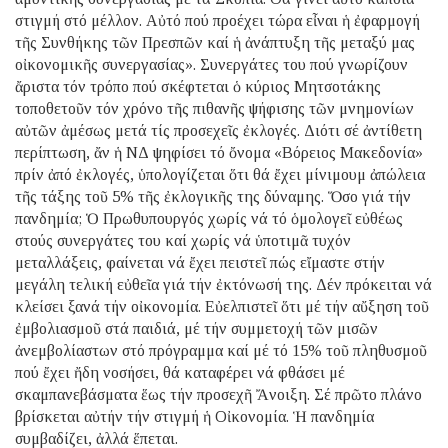
στιγμή στό μέλλον. Αὐτό πού προέχει τώρα εἶναι ἡ ἐφαρμογή
τῆς Συνθήκης τῶν Πρεσπῶν καί ἡ ἀνάπτυξη τῆς μεταξύ μας
οἰκονομικῆς συνεργασίας». Συνεργάτες του πού γνωρίζουν
ἄριστα τόν τρόπο πού σκέφτεται ὁ κύριος Μητσοτάκης
τοποθετοῦν τόν χρόνο τῆς πιθανῆς ψήφισης τῶν μνημονίων
αὐτῶν ἀμέσως μετά τίς προσεχεῖς ἐκλογές. Διότι σέ ἀντίθετη
περίπτωση, ἄν ἡ ΝΔ ψηφίσει τό ὄνομα «Βόρειος Μακεδονία»
πρίν ἀπό ἐκλογές, ὑπολογίζεται ὅτι θά ἔχει μίνιμουμ ἀπώλεια
τῆς τάξης τοῦ 5% τῆς ἐκλογικῆς της δύναμης. Ὅσο γιά τήν
πανδημία; Ὁ Πρωθυπουργός χωρίς νά τό ὁμολογεῖ εὐθέως
στούς συνεργάτες του καί χωρίς νά ὑποτιμᾶ τυχόν
μεταλλάξεις, φαίνεται νά ἔχει πειστεῖ πώς εἴμαστε στήν
μεγάλη τελική εὐθεῖα γιά τήν ἐκτόνωσή της. Δέν πρόκειται νά
κλείσει ξανά τήν οἰκονομία. Εὐελπιστεῖ ὅτι μέ τήν αὔξηση τοῦ
ἐμβολιασμοῦ στά παιδιά, μέ τήν συμμετοχή τῶν μισῶν
ἀνεμβολίαστων στό πρόγραμμα καί μέ τό 15% τοῦ πληθυσμοῦ
πού ἔχει ἤδη νοσήσει, θά καταφέρει νά φθάσει μέ
σκαμπανεβάσματα ἕως τήν προσεχῆ Ἄνοιξη. Σέ πρῶτο πλάνο
βρίσκεται αὐτήν τήν στιγμή ἡ Οἰκονομία. Ἡ πανδημία
συμβαδίζει, ἀλλά ἕπεται.