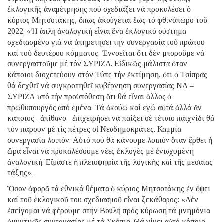
ἐκλογικῆς ἀναμέτρησης πού σχεδιάζει νά προκαλέσει ὁ
κύριος Μητσοτάκης, ὅπως ἀκούγεται ἕως τό φθινόπωρο τοῦ
2022. «Ἡ ἁπλή ἀναλογική εἶναι ἕνα ἐκλογικό σύστημα
σχεδιασμένο γιά νά ὑπηρετήσει τήν συνεργασία τοῦ πρώτου
καί τοῦ δευτέρου κόμματος. Ἐννοεῖται ὅτι δέν μποροῦμε νά
συνεργαστοῦμε μέ τόν ΣΥΡΙΖΑ. Εἰδικῶς μάλιστα ὅταν
κάποιοι διοχετεύουν στόν Τύπο τήν ἐκτίμηση, ὅτι ὁ Τσίπρας
θά δεχθεῖ νά συγκροτηθεῖ κυβέρνηση συνεργασίας ΝΔ –
ΣΥΡΙΖΑ ὑπό τήν προϋπόθεση ὅτι θά εἶναι ἄλλος ὁ
πρωθυπουργός ἀπό ἐμένα. Τά ἀκούω καί ἐγώ αὐτά ἀλλά ἄν
κάποιος –ἀπίθανο– ἐπιχειρήσει νά παίξει σέ τέτοιο παιχνίδι θά
τόν πάρουν μέ τίς πέτρες οἱ Νεοδημοκράτες. Καμμία
συνεργασία λοιπόν. Αὐτό πού θά κάνουμε λοιπόν ὅταν ἔρθει ἡ
ὥρα εἶναι νά προκαλέσουμε νέες ἐκλογές μέ ἐνισχυμένη
ἀναλογική. Εἴμαστε ἡ πλειοψηφία τῆς λογικῆς καί τῆς μεσαίας
τάξης».
Ὅσον ἀφορᾶ τά ἐθνικά θέματα ὁ κύριος Μητσοτάκης ἐν ὄψει
καί τοῦ ἐκλογικοῦ του σχεδιασμοῦ εἶναι ξεκάθαρος: «Δέν
ἐπείγομαι νά φέρουμε στήν Βουλή πρός κύρωση τά μνημόνια
ἀμυντικῆς συνεργασίας μέ τά Σκόπια. Θά γίνει αὐτό κάποια