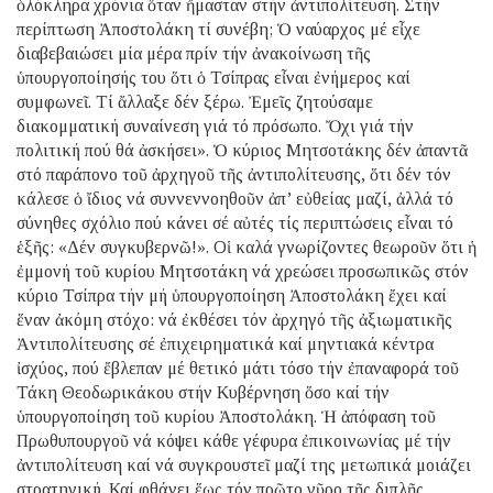
ὁλόκληρα χρόνια ὅταν ἤμασταν στήν ἀντιπολίτευση. Στήν
περίπτωση Ἀποστολάκη τί συνέβη; Ὁ ναύαρχος μέ εἶχε
διαβεβαιώσει μία μέρα πρίν τήν ἀνακοίνωση τῆς
ὑπουργοποίησής του ὅτι ὁ Τσίπρας εἶναι ἐνήμερος καί
συμφωνεῖ. Τί ἄλλαξε δέν ξέρω. Ἐμεῖς ζητούσαμε
διακομματική συναίνεση γιά τό πρόσωπο. Ὄχι γιά τήν
πολιτική πού θά ἀσκήσει». Ὁ κύριος Μητσοτάκης δέν ἀπαντᾶ
στό παράπονο τοῦ ἀρχηγοῦ τῆς ἀντιπολίτευσης, ὅτι δέν τόν
κάλεσε ὁ ἴδιος νά συννεννοηθοῦν ἀπ’ εὐθείας μαζί, ἀλλά τό
σύνηθες σχόλιο πού κάνει σέ αὐτές τίς περιπτώσεις εἶναι τό
ἑξῆς: «Δέν συγκυβερνῶ!». Οἱ καλά γνωρίζοντες θεωροῦν ὅτι ἡ
ἐμμονή τοῦ κυρίου Μητσοτάκη νά χρεώσει προσωπικῶς στόν
κύριο Τσίπρα τήν μή ὑπουργοποίηση Ἀποστολάκη ἔχει καί
ἕναν ἀκόμη στόχο: νά ἐκθέσει τόν ἀρχηγό τῆς ἀξιωματικῆς
Ἀντιπολίτευσης σέ ἐπιχειρηματικά καί μηντιακά κέντρα
ἰσχύος, πού ἔβλεπαν μέ θετικό μάτι τόσο τήν ἐπαναφορά τοῦ
Τάκη Θεοδωρικάκου στήν Κυβέρνηση ὅσο καί τήν
ὑπουργοποίηση τοῦ κυρίου Ἀποστολάκη. Ἡ ἀπόφαση τοῦ
Πρωθυπουργοῦ νά κόψει κάθε γέφυρα ἐπικοινωνίας μέ τήν
ἀντιπολίτευση καί νά συγκρουστεῖ μαζί της μετωπικά μοιάζει
στρατηγική. Καί φθάνει ἕως τόν πρῶτο γῦρο τῆς διπλῆς