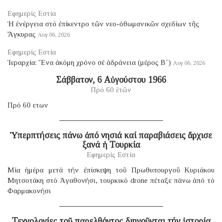
Εφημερίς Εστία
Ἡ ἐνέργεια στό ἐπίκεντρο τῶν νεο-ὀθωμανικῶν σχεδίων τῆς
Ἄγκυρας
Αυγ 06, 2026
Εφημερίς Εστία
Ἱεραρχία: Ἕνα ἀκόμη χρόνο σέ ἀδράνεια (μέρος B΄)
Αυγ 06, 2026
Σάββατον, 6 Αὐγούστου 1966
Πρό 60 ἐτῶν
Πρό 60 ετων
Ὑπερπτήσεις πάνω ἀπό νησιά καί παραβιάσεις ἄρχισε
ξανά ἡ Τουρκία
Εφημερίς Εστία
Μία ἡμέρα μετά τήν ἐπίσκεψη τοῦ Πρωθυπουργοῦ Κυριάκου
Μητσοτάκη στό Ἀγαθονήσι, τουρκικό drone πέταξε πάνω ἀπό τό
Φαρμακονήσι
Τεχνολογίες τοῦ παρελθόντος διηγοῦνται τήν ἱστορία