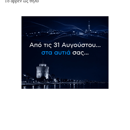
Τό ἄρρεν ὡς θῆλυ