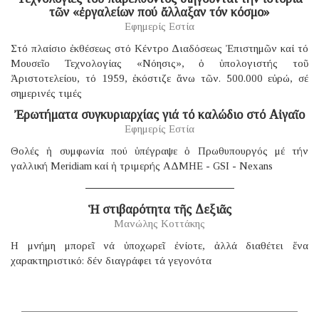
τῶν «ἐργαλείων πού ἄλλαξαν τόν κόσμο»
Εφημερίς Εστία
Στό πλαίσιο ἐκθέσεως στό Κέντρο Διαδόσεως Ἐπιστημῶν καί τό
Μουσεῖο Τεχνολογίας «Νόησις», ὁ ὑπολογιστής τοῦ
Ἀριστοτελείου, τό 1959, ἐκόστιζε ἄνω τῶν. 500.000 εὐρώ, σέ
σημερινές τιμές
Ἐρωτήματα συγκυριαρχίας γιά τό καλώδιο στό Αἰγαῖο
Εφημερίς Εστία
Θολές ἡ συμφωνία πού ὑπέγραψε ὁ Πρωθυπουργός μέ τήν
γαλλική Μeridiam καί ἡ τριμερής ΑΔΜΗΕ - GSI - Nexans
Ἡ στιβαρότητα τῆς Δεξιᾶς
Μανώλης Κοττάκης
H μνήμη μπορεῖ νά ὑποχωρεῖ ἐνίοτε, ἀλλά διαθέτει ἕνα
χαρακτηριστικό: δέν διαγράφει τά γεγονότα