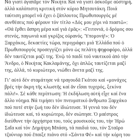
Νά γιατί ἀγαπᾶμε τόν Νικήτα. Καί νά γιατί ἀσκοῦμε αὐστηρή,
ἀλλά καλόπιστη κριτική στόν κύριο Μητσοτάκη. Ποιά
ταύτιση μπορεῖ νά ἔχει ὁ ζάπλουτος Πρωθυπουργός μέ
συνθέσεις πού φέρουν τόν τίτλο «Δός μου χέρι νά πιαστῶ»;
«Θά ἔρθει ἄσπρη μέρα καί γιά ἐμᾶς»; «Γειτονιά, ὁ δρόμος σου
στενός, παγωνιά καί γκρίζος οὐρανός. Ὑπομονή!»; Ὁ
Ξαρχάκος, δεκαετίες τώρα, περιγράφει μιά Ἑλλάδα πού ὁ
Πρωθυπουργός προσεγγίζει μόνο ὡς πελάτη-ψηφοφόρο, ἀλλά
δέν ταυτίζεται μαζί της. Ἐνῷ τό παιδί τοῦ ναυτικοῦ ἀπό τήν
Ἄνδρο, ὁ Νικήτας Κακλαμάνης, ὄχι ἁπλῶς ταυτίζεται μαζί
της, ἀλλά, τό κυριώτερο, νιώθει ἄνετα μαζί της.
Γι’ αὐτό δέν σταμάτησε νά τραγουδᾶ Γκάτσο καί «μονάχος
βρές τήν ἄκρη τῆς κλωστῆς καί ἄν εἶσαι τυχερός, ξεκίνα
πάλι!». Σέ κάθε περίπτωση: Ἡ ἐκδήλωση αὐτή εἶχε καί ἕνα
ἄλλο νόημα. Νά τιμήσει τόν πνευματικό ἄνθρωπο Ξαρχάκο
πού ποτέ στήν ζωή του δέν ἰδιώτευσε. Ἡ γενιά του δέν
ἰδιώτευσε καί, τό κυριώτερο, δέν σιώπησε. Ὁ μαέστρος
διεύθυνε τήν ὀρχήστρα του, τούς μουσικούς του, τήν Ἡρώ
Σαΐα καί τόν Δημήτρη Μπάση, τά παιδιά του, τόν Σταῦρο
τζούνιορ πού ἔπαιξε πιάνο στό «Σάντα Φέ» καί τήν κόρη του