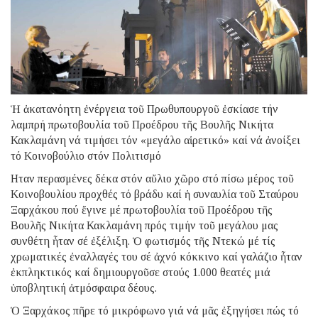
Ἡ ἀκατανόητη ἐνέργεια τοῦ Πρωθυπουργοῦ ἐσκίασε τήν
λαμπρή πρωτοβουλία τοῦ Προέδρου τῆς Βουλῆς Νικήτα
Κακλαμάνη νά τιμήσει τόν «μεγάλο αἱρετικό» καί νά ἀνοίξει
τό Κοινοβούλιο στόν Πολιτισμό
Ηταν περασμένες δέκα στόν αὔλιο χῶρο στό πίσω μέρος τοῦ
Κοινοβουλίου προχθές τό βράδυ καί ἡ συναυλία τοῦ Σταύρου
Ξαρχάκου πού ἔγινε μέ πρωτοβουλία τοῦ Προέδρου τῆς
Βουλῆς Νικήτα Κακλαμάνη πρός τιμήν τοῦ μεγάλου μας
συνθέτη ἦταν σέ ἐξέλιξη. Ὁ φωτισμός τῆς Ντεκώ μέ τίς
χρωματικές ἐναλλαγές του σέ ἀχνό κόκκινο καί γαλάζιο ἦταν
ἐκπληκτικός καί δημιουργοῦσε στούς 1.000 θεατές μιά
ὑποβλητική ἀτμόσφαιρα δέους.
Ὁ Ξαρχάκος πῆρε τό μικρόφωνο γιά νά μᾶς ἐξηγήσει πώς τό