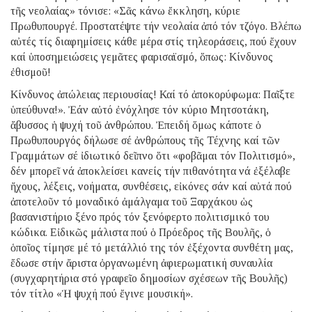
τῆς νεολαίας» τόνισε: «Σᾶς κάνω ἔκκληση, κύριε
Πρωθυπουργέ. Προστατέψτε τήν νεολαία ἀπό τόν τζόγο. Βλέπω
αὐτές τίς διαφημίσεις κάθε μέρα στίς τηλεοράσεις, πού ἔχουν
καί ὑποσημειώσεις γεμᾶτες φαρισαϊσμό, ὅπως: Κίνδυνος
ἐθισμοῦ!
Κίνδυνος ἀπώλειας περιουσίας! Καί τό ἀποκορύφωμα: Παῖξτε
ὑπεύθυνα!». Ἐάν αὐτό ἐνόχλησε τόν κύριο Μητσοτάκη,
ἄβυσσος ἡ ψυχή τοῦ ἀνθρώπου. Ἐπειδή ὅμως κάποτε ὁ
Πρωθυπουργός δήλωσε σέ ἀνθρώπους τῆς Τέχνης καί τῶν
Γραμμάτων σέ ἰδιωτικό δεῖπνο ὅτι «φοβᾶμαι τόν Πολιτισμό»,
δέν μπορεῖ νά ἀποκλείσει κανείς τήν πιθανότητα νά ἐξέλαβε
ἤχους, λέξεις, νοήματα, συνθέσεις, εἰκόνες σάν καί αὐτά πού
ἀποτελοῦν τό μοναδικό ἀμάλγαμα τοῦ Ξαρχάκου ὡς
βασανιστήριο ξένο πρός τόν ξενόφερτο πολιτισμικό του
κώδικα. Εἰδικῶς μάλιστα πού ὁ Πρόεδρος τῆς Βουλῆς, ὁ
ὁποῖος τίμησε μέ τό μετάλλιό της τόν ἐξέχοντα συνθέτη μας,
ἔδωσε στήν ἄριστα ὀργανωμένη ἀφιερωματική συναυλία
(συγχαρητήρια στό γραφεῖο δημοσίων σχέσεων τῆς Βουλῆς)
τόν τίτλο «Ἡ ψυχή πού ἔγινε μουσική».