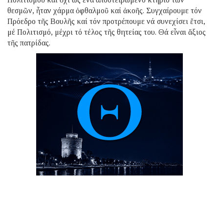
θεσμῶν, ἦταν χάρμα ὀφθαλμοῦ καί ἀκοῆς. Συγχαίρουμε τόν
Πρόεδρο τῆς Βουλῆς καί τόν προτρέπουμε νά συνεχίσει ἔτσι,
μέ Πολιτισμό, μέχρι τό τέλος τῆς θητείας του. Θά εἶναι ἄξιος
τῆς πατρίδας.