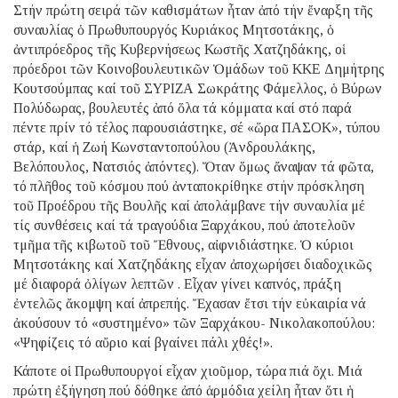
Στήν πρώτη σειρά τῶν καθισμάτων ἦταν ἀπό τήν ἔναρξη τῆς
συναυλίας ὁ Πρωθυπουργός Κυριάκος Μητσοτάκης, ὁ
ἀντιπρόεδρος τῆς Κυβερνήσεως Κωστῆς Χατζηδάκης, οἱ
πρόεδροι τῶν Κοινοβουλευτικῶν Ὁμάδων τοῦ ΚΚΕ Δημήτρης
Κουτσούμπας καί τοῦ ΣΥΡΙΖΑ Σωκράτης Φάμελλος, ὁ Βύρων
Πολύδωρας, βουλευτές ἀπό ὅλα τά κόμματα καί στό παρά
πέντε πρίν τό τέλος παρουσιάστηκε, σέ «ὥρα ΠΑΣΟΚ», τύπου
στάρ, καί ἡ Ζωή Κωνσταντοπούλου (Ἀνδρουλάκης,
Βελόπουλος, Νατσιός ἀπόντες). Ὅταν ὅμως ἄναψαν τά φῶτα,
τό πλῆθος τοῦ κόσμου πού ἀνταποκρίθηκε στήν πρόσκληση
τοῦ Προέδρου τῆς Βουλῆς καί ἀπολάμβανε τήν συναυλία μέ
τίς συνθέσεις καί τά τραγούδια Ξαρχάκου, πού ἀποτελοῦν
τμῆμα τῆς κιβωτοῦ τοῦ Ἔθνους, αἰφνιδιάστηκε. Ὁ κύριοι
Μητσοτάκης καί Χατζηδάκης εἶχαν ἀποχωρήσει διαδοχικῶς
μέ διαφορά ὀλίγων λεπτῶν . Εἶχαν γίνει καπνός, πράξη
ἐντελῶς ἄκομψη καί ἀπρεπής. Ἔχασαν ἔτσι τήν εὐκαιρία νά
ἀκούσουν τό «συστημένο» τῶν Ξαρχάκου- Νικολακοπούλου:
«Ψηφίζεις τό αὔριο καί βγαίνει πάλι χθές!».
Κάποτε οἱ Πρωθυπουργοί εἶχαν χιοῦμορ, τώρα πιά ὄχι. Μιά
πρώτη ἐξήγηση πού δόθηκε ἀπό ἁρμόδια χείλη ἦταν ὅτι ἡ