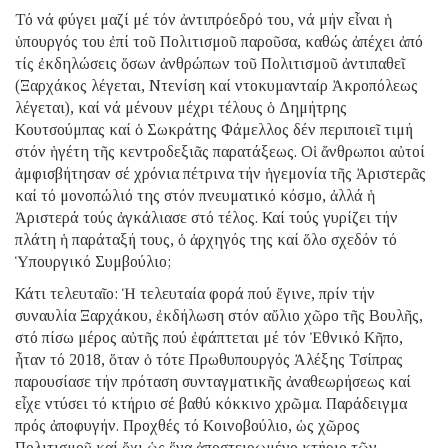
Τό νά φύγει μαζί μέ τόν ἀντιπρόεδρό του, νά μήν εἶναι ἡ
ὑπουργός του ἐπί τοῦ Πολιτισμοῦ παροῦσα, καθώς ἀπέχει ἀπό
τίς ἐκδηλώσεις ὅσων ἀνθρώπων τοῦ Πολιτισμοῦ ἀντιπαθεῖ
(Ξαρχάκος λέγεται, Ντενίση καί ντοκυμανταίρ Ἀκροπόλεως
λέγεται), καί νά μένουν μέχρι τέλους ὁ Δημήτρης
Κουτσούμπας καί ὁ Σωκράτης Φάμελλος δέν περιποιεῖ τιμή
στόν ἡγέτη τῆς κεντροδεξιᾶς παρατάξεως. Οἱ ἄνθρωποι αὐτοί
ἀμφισβήτησαν σέ χρόνια πέτρινα τήν ἡγεμονία τῆς Ἀριστερᾶς
καί τό μονοπώλιό της στόν πνευματικό κόσμο, ἀλλά ἡ
Ἀριστερά τούς ἀγκάλιασε στό τέλος. Καί τούς γυρίζει τήν
πλάτη ἡ παράταξή τους, ὁ ἀρχηγός της καί ὅλο σχεδόν τό
Ὑπουργικό Συμβούλιο;
Κάτι τελευταῖο: Ἡ τελευταία φορά πού ἔγινε, πρίν τήν
συναυλία Ξαρχάκου, ἐκδήλωση στόν αὔλιο χῶρο τῆς Βουλῆς,
στό πίσω μέρος αὐτῆς πού ἐφάπτεται μέ τόν Ἐθνικό Κῆπο,
ἦταν τό 2018, ὅταν ὁ τότε Πρωθυπουργός Ἀλέξης Τσίπρας
παρουσίασε τήν πρόταση συνταγματικῆς ἀναθεωρήσεως καί
εἶχε ντύσει τό κτήριο σέ βαθύ κόκκινο χρῶμα. Παράδειγμα
πρός ἀποφυγήν. Προχθές τό Κοινοβούλιο, ὡς χῶρος
Πολιτισμοῦ καί ὄχι ὡς ἕνα ἀποστειρωμένο κτήριο τῶν