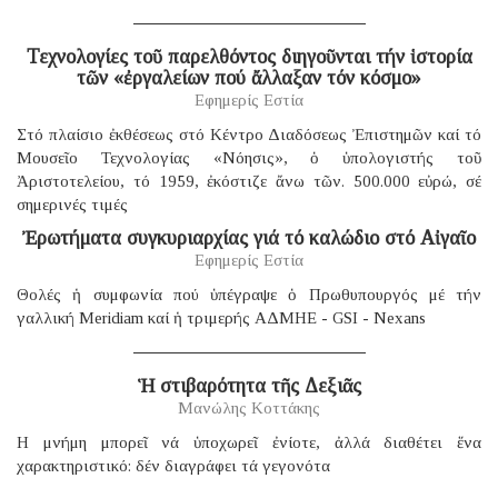
Τεχνολογίες τοῦ παρελθόντος διηγοῦνται τήν ἱστορία
τῶν «ἐργαλείων πού ἄλλαξαν τόν κόσμο»
Εφημερίς Εστία
Στό πλαίσιο ἐκθέσεως στό Κέντρο Διαδόσεως Ἐπιστημῶν καί τό
Μουσεῖο Τεχνολογίας «Νόησις», ὁ ὑπολογιστής τοῦ
Ἀριστοτελείου, τό 1959, ἐκόστιζε ἄνω τῶν. 500.000 εὐρώ, σέ
σημερινές τιμές
Ἐρωτήματα συγκυριαρχίας γιά τό καλώδιο στό Αἰγαῖο
Εφημερίς Εστία
Θολές ἡ συμφωνία πού ὑπέγραψε ὁ Πρωθυπουργός μέ τήν
γαλλική Μeridiam καί ἡ τριμερής ΑΔΜΗΕ - GSI - Nexans
Ἡ στιβαρότητα τῆς Δεξιᾶς
Μανώλης Κοττάκης
H μνήμη μπορεῖ νά ὑποχωρεῖ ἐνίοτε, ἀλλά διαθέτει ἕνα
χαρακτηριστικό: δέν διαγράφει τά γεγονότα