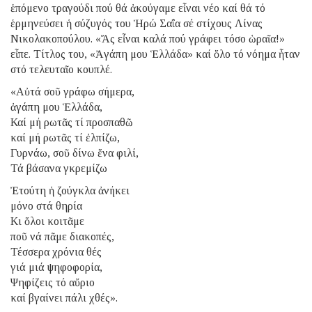
ἑπόμενο τραγούδι πού θά ἀκούγαμε εἶναι νέο καί θά τό
ἑρμηνεύσει ἡ σύζυγός του Ἡρώ Σαΐα σέ στίχους Λίνας
Νικολακοπούλου. «Ἄς εἶναι καλά πού γράφει τόσο ὡραῖα!»
εἶπε. Τίτλος του, «Ἀγάπη μου Ἑλλάδα» καί ὅλο τό νόημα ἦταν
στό τελευταῖο κουπλέ.
«Αὐτά σοῦ γράφω σήμερα,
ἀγάπη μου Ἑλλάδα,
Καί μή ρωτᾶς τί προσπαθῶ
καί μή ρωτᾶς τί ἐλπίζω,
Γυρνάω, σοῦ δίνω ἕνα φιλί,
Τά βάσανα γκρεμίζω
Ἐτούτη ἡ ζούγκλα ἀνήκει
μόνο στά θηρία
Κι ὅλοι κοιτᾶμε
ποῦ νά πᾶμε διακοπές,
Τέσσερα χρόνια θές
γιά μιά ψηφοφορία,
Ψηφίζεις τό αὔριο
καί βγαίνει πάλι χθές».