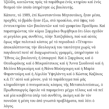
Ἰζόλδη, κοιτῶντας πρός τά παράθυρα ἑνός κτηρίου καί ἑνός
θεσμοῦ τόν ὁποῖο ὑπηρέτησε ὡς βουλευτής.
Κάποτε, τό 1989, ἐπί Κωνσταντίνου Μητσοτάκη, ἦταν μέσα,
προχθές τό βράδυ ἦταν ἔξω, στό προαύλιο, στό ὕψος τοῦ
ἐντευκτηρίου τῶν βουλευτῶν καί τοῦ γραφείου Προέδρου. Καί
παρατηρῶντας τόν κύριο Ξαρχάκο θυμήθηκα ὅτι ὅλοι σχεδόν
οἱ μεγάλοι μας συνθέτες, πλήν Χατζηδάκη, πού καί αὐτός
ὅμως πῆρε πολιτικό κόστος μέ τό περιοδικό «Τέταρτο»
ἀποκαλύπτοντας τήν ἰδεολογική του ταυτότητα χωρίς νά
παγιδευτεῖ ποτέ σέ διαχωριστικές γραμμές, ὑπηρέτησαν τό
Ἔθνος ὡς βουλευτές ἤ ὑπουργοί: Καί ὁ Ξαρχάκος καί ὁ
Θεοδωράκης καί ὁ Μικρούτσικος καί ἡ Ἄννα Συοδινοῦ καί ἡ
Μελίνα Μερκούρη καί ἡ Νάνα Μούσχουρη καί ἡ Μαρία
Φαραντούρη καί ἡ Αἰμιλία Ὑψηλάντη καί ὁ Κώστας Καζάκος
κ.ἄ. Γι’ αὐτό καί μόνον, γιά τό παράδειγμα πού μᾶς
κληροδότησε ὁ πνευματικός κόσμος τῆς Μεταπολιτεύσεως, ὁ
Πρωθυπουργός ὄφειλε νά παραμείνει μέχρι τέλους καί νά πεῖ
καί μία κουβέντα ὑπέρ τοῦ συνθέτη, ἀκόμη καί ἄν τόν
πονοῦσε ἡ μέση του ἀπό γνωστά προβλήματα, πού λέει ὁ
λόγος.