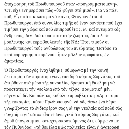
ἀποχώρηση τοῦ Πρωθυπουργοῦ ἦταν «προγραμματισμένη».
Ὅτι εἶχε ἐνημερώσει πώς «θά φύγει στά μισά». Γιά νά πάει
ποῦ; Εἶχε κάτι καλύτερο νά κάνει; Φεύγουν ἔτσι οἱ
Πρωθυπουργοί ἀπό συναυλίες τιμῆς σέ ἕναν συνθέτη πού ἔχει
τιμήσει τήν χώρα καί πού ἐπιπροσθέτως, ἄν καί πνευματικός
ἄνθρωπος, δέν ἰδιώτευσε ποτέ στήν ζωή του, διετέλεσε
βουλευτής καί εὐρωβουλευτής τῆς ΝΔ; Ἔτσι τιμοῦν οἱ
Πρωθυπουργοί τούς ἀνθρώπους τοῦ πνεύματος; Ὡστόσο τά
περί «προγραμματισμένου» ἦταν μᾶλλον προφάσεις ἐν
ἁμαρτίαις.
Ὁ Πρωθυπουργός ἐνοχλήθηκε, σύμφωνα μέ τήν κοινή
ἐκτίμηση τῶν παρισταμένων, ἐπειδή ὁ κύριος Ξαρχάκος τοῦ
ἀπηύθυνε στά μέσα τῆς συναυλίας δραματική ἔκκληση νά
προστατέψει τήν νεολαία ἀπό τόν τζόγο. Δραματική μέν,
εὐγενική δέ. Καί πάντως καθόλου προσβλητική. «Δράττομαι
τῆς εὐκαιρίας, κύριε Πρωθυπουργέ, νά σᾶς θέσω ἕνα θέμα
γνωρίζοντας τό ἐνδιαφέρον σας γιά τήν νεολαία καί πολύ σᾶς
συγχαίρω γι’ αὐτό» εἶπε εἰσαγωγικά ὁ κύριος Ξαρχάκος καί
ἀφοῦ ὑπογράμμισε καταχειροκροτούμενος ὅτι, σύμφωνα μέ
τόν Πυθαγόρα, «τά θεμέλια μιᾶς πολιτείας εἶναι ἡ ἀνατροφή