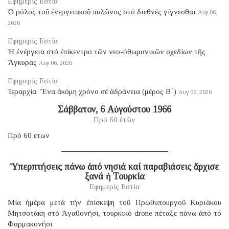
Εφημερίς Εστία
Ὁ ρόλος τοῦ ἐνεργειακοῦ πυλῶνος στό διεθνές γίγνεσθαι
Αυγ 06,
2026
Εφημερίς Εστία
Ἡ ἐνέργεια στό ἐπίκεντρο τῶν νεο-ὀθωμανικῶν σχεδίων τῆς
Ἄγκυρας
Αυγ 06, 2026
Εφημερίς Εστία
Ἱεραρχία: Ἕνα ἀκόμη χρόνο σέ ἀδράνεια (μέρος B΄)
Αυγ 06, 2026
Σάββατον, 6 Αὐγούστου 1966
Πρό 60 ἐτῶν
Πρό 60 ετων
Ὑπερπτήσεις πάνω ἀπό νησιά καί παραβιάσεις ἄρχισε
ξανά ἡ Τουρκία
Εφημερίς Εστία
Μία ἡμέρα μετά τήν ἐπίσκεψη τοῦ Πρωθυπουργοῦ Κυριάκου
Μητσοτάκη στό Ἀγαθονήσι, τουρκικό drone πέταξε πάνω ἀπό τό
Φαρμακονήσι