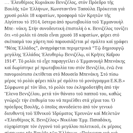
… Ἐλευθέριος Κυριάκου Βενιζέλος, στόν Πρόεδρο τῆς
Βουλῆς τῶν Ἑλλήνων, Κωνσταντῖνο Τασούλα. Πρόκειται γιά
χρυσό ρολόι 18 καρατίων, προσφορά τῶν Κρητῶν τῆς
Αἰγύπτου τό 1914, ὕστερα ἀπό πρωτοβουλία τοῦ Ἐμμανουήλ
Μπε- νάκη. Στήν συνοδευτική ἐπιστολή ὁ κ. Βενιζέλος τονίζει
ὅτι «τό ρολόι τό ὁποῖο εἶναι χρυσό 18 καρατίων, φέρει στό
σκέπασμά του χάρτη πού παρουσιάζεται μέ σμάλτο καί γράφει
“Νέας Ἑλλάδος”, ἀναγράφεται περιμετρικά “Τῷ δημιουργῷ
μεγάλης Ἑλλάδος Ἐλευθερίῳ Βενιζέλῳ, οἱ Κρῆτες Καΐρου
1914”. Τό ρολόι τό εἶχε παραγγείλει ὁ Ἐμμανουήλ Μπενάκης
καί δωρίστηκε μέ πρωτοβουλία του στόν Βενιζέλο, ἐνῶ ἕνα
πανομοιότυπο ἐκτίθεται στό Μουσεῖο Μπενάκη. Στό πίσω
μέρος τό ρολόι φέρει πάλι μέ σμάλτο τό μονόγραμμα Ε.Κ.Β.»
Σύμφωνα μέ τόν ἴδιο, τό ρολόι του ἐκληροδοτήθη ἀπό τήν
Ἕλενα Βενιζέλου, μετά τόν θάνατο τοῦ παπποῦ του, καθώς
γνώριζε τήν ἐπιθυμία του νά περιέλθει στά χέρια του. Ὁ
πρόεδρος Βουλῆς, ὁ ὁποῖος συνοδεύετο ἀπό τόν γενικό
διευθυντή τοῦ Ἐθνικοῦ Ἱδρύματος Ἐρευνῶν καί Μελετῶν
«Ἐλευθέριος Κ. Βενιζέλος» Νικόλαο Ἐμμ. Παπαδάκη,
εὐχαρίστησε τόν ἐγγονό τοῦ μεγάλου πολιτικοῦ, ἐκ μέρους
σύσσωμης τῆς Βουλῆς τῶν Ἑλλήνων. «Πρόκειται γιά μιά