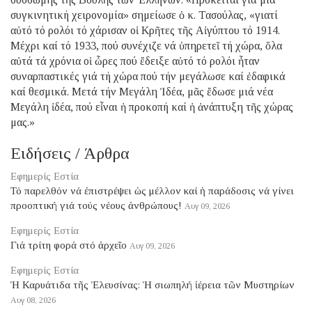
συγκινητική χειρονομία» σημείωσε ὁ κ. Τασούλας, «γιατί
αὐτό τό ρολόι τό χάρισαν οἱ Κρῆτες τῆς Αἰγύπτου τό 1914.
Μέχρι καί τό 1933, πού συνέχιζε νά ὑπηρετεῖ τή χώρα, ὅλα
αὐτά τά χρόνια οἱ ὧρες πού ἔδειξε αὐτό τό ρολόι ἦταν
συναρπαστικές γιά τή χώρα πού τήν μεγάλωσε καί ἐδαφικά
καί θεσμικά. Μετά τήν Μεγάλη Ἰδέα, μᾶς ἔδωσε μιά νέα
Μεγάλη ἰδέα, πού εἶναι ἡ προκοπή καί ἡ ἀνάπτυξη τῆς χώρας
μας.»
Ειδήσεις / Άρθρα
Εφημερίς Εστία
Τό παρελθόν νά ἐπιστρέψει ὡς μέλλον καί ἡ παράδοσις νά γίνει
προοπτική γιά τούς νέους ἀνθρώπους!
Αυγ 09, 2026
Εφημερίς Εστία
Γιά τρίτη φορά στό ἀρχεῖο
Αυγ 09, 2026
Εφημερίς Εστία
Ἡ Καρυάτιδα τῆς Ἐλευσίνας: Ἡ σιωπηλή ἱέρεια τῶν Μυστηρίων
Αυγ 08, 2026