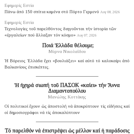
Εφημερίς Εστία
Πάνω ἀπό 150 σπίτια καμένα στό Πόρτο Γερμενό
Αυγ 08, 2026
Εφημερίς Εστία
Τεχνολογίες τοῦ παρελθόντος διηγοῦνται τήν ἱστορία τῶν
«ἐργαλείων πού ἄλλαξαν τόν κόσμο»
Αυγ 07, 2026
​ Ποιά Ἑλλάδα θέλουμε;
Μύρνα Νικολαΐδου
Ἡ Βόρειος Ἑλλάδα ἔχει «βουλιάξει» καί αὐτό τό καλοκαίρι ἀπό
Βαλκανίους ἐπισκέπτες.
Ἡ ἠχηρά σιωπή τοῦ ΠΑΣΟΚ «καίει» τήν Ἄννα
Διαμαντοπούλου
Μανώλης Κοττάκης
Οἱ πολιτικοί ἔχουν ὡς ἀποστολή νά ἀποκρύπτουν τίς εἰδήσεις καί
οἱ δημοσιογράφοι νά τίς ἀποκαλύπτουν
Τό παρελθόν νά ἐπιστρέψει ὡς μέλλον καί ἡ παράδοσις