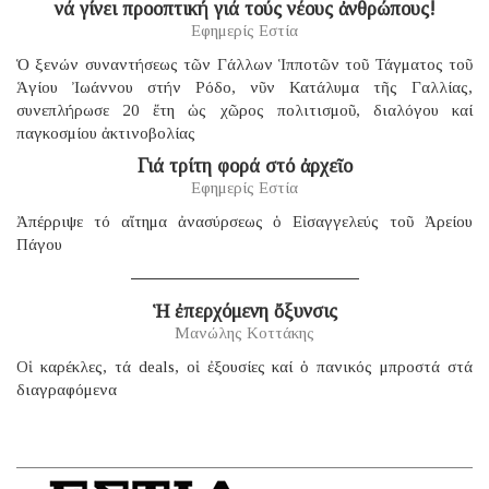
νά γίνει προοπτική γιά τούς νέους ἀνθρώπους!
Εφημερίς Εστία
Ὁ ξενών συναντήσεως τῶν Γάλλων Ἱπποτῶν τοῦ Τάγματος τοῦ
Ἁγίου Ἰωάννου στήν Ρόδο, νῦν Κατάλυμα τῆς Γαλλίας,
συνεπλήρωσε 20 ἔτη ὡς χῶρος πολιτισμοῦ, διαλόγου καί
παγκοσμίου ἀκτινοβολίας
Γιά τρίτη φορά στό ἀρχεῖο
Εφημερίς Εστία
Ἀπέρριψε τό αἴτημα ἀνασύρσεως ὁ Εἰσαγγελεύς τοῦ Ἀρείου
Πάγου
Ἡ ἐπερχόμενη ὄξυνσις
Μανώλης Κοττάκης
Οἱ καρέκλες, τά deals, οἱ ἐξουσίες καί ὁ πανικός μπροστά στά
διαγραφόμενα