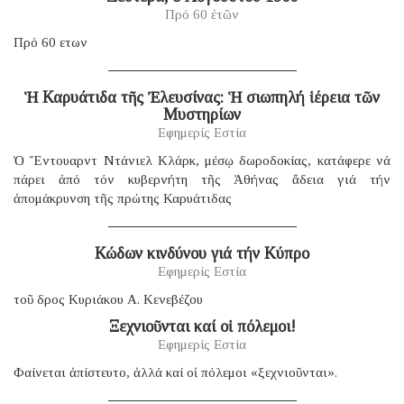
Πρό 60 ἐτῶν
Πρό 60 ετων
Ἡ Καρυάτιδα τῆς Ἐλευσίνας: Ἡ σιωπηλή ἱέρεια τῶν
Μυστηρίων
Εφημερίς Εστία
Ὁ Ἔντουαρντ Ντάνιελ Κλάρκ, μέσῳ δωροδοκίας, κατάφερε νά
πάρει ἀπό τόν κυβερνήτη τῆς Ἀθήνας ἄδεια γιά τήν
ἀπομάκρυνση τῆς πρώτης Καρυάτιδας
Κώδων κινδύνου γιά τήν Κύπρο
Εφημερίς Εστία
τοῦ δρος Κυριάκου Α. Κενεβέζου
Ξεχνιοῦνται καί οἱ πόλεμοι!
Εφημερίς Εστία
Φαίνεται ἀπίστευτο, ἀλλά καί οἱ πόλεμοι «ξεχνιοῦνται».