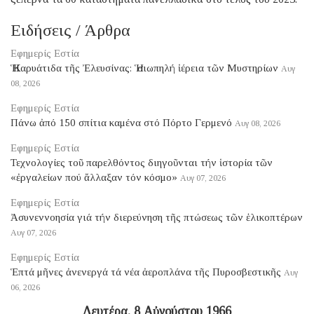
Ειδήσεις / Άρθρα
Εφημερίς Εστία
Ἡ Καρυάτιδα τῆς Ἐλευσίνας: Ἡ σιωπηλή ἱέρεια τῶν Μυστηρίων
Αυγ
08, 2026
Εφημερίς Εστία
Πάνω ἀπό 150 σπίτια καμένα στό Πόρτο Γερμενό
Αυγ 08, 2026
Εφημερίς Εστία
Τεχνολογίες τοῦ παρελθόντος διηγοῦνται τήν ἱστορία τῶν
«ἐργαλείων πού ἄλλαξαν τόν κόσμο»
Αυγ 07, 2026
Εφημερίς Εστία
Ἀσυνεννοησία γιά τήν διερεύνηση τῆς πτώσεως τῶν ἑλικοπτέρων
Αυγ 07, 2026
Εφημερίς Εστία
Ἑπτά μῆνες ἀνενεργά τά νέα ἀεροπλάνα τῆς Πυροσβεστικῆς
Αυγ
06, 2026
Δευτέρα, 8 Αὐγούστου 1966