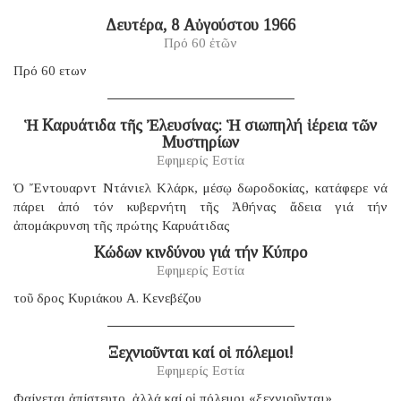
Δευτέρα, 8 Αὐγούστου 1966
Πρό 60 ἐτῶν
Πρό 60 ετων
Ἡ Καρυάτιδα τῆς Ἐλευσίνας: Ἡ σιωπηλή ἱέρεια τῶν
Μυστηρίων
Εφημερίς Εστία
Ὁ Ἔντουαρντ Ντάνιελ Κλάρκ, μέσῳ δωροδοκίας, κατάφερε νά
πάρει ἀπό τόν κυβερνήτη τῆς Ἀθήνας ἄδεια γιά τήν
ἀπομάκρυνση τῆς πρώτης Καρυάτιδας
Κώδων κινδύνου γιά τήν Κύπρο
Εφημερίς Εστία
τοῦ δρος Κυριάκου Α. Κενεβέζου
Ξεχνιοῦνται καί οἱ πόλεμοι!
Εφημερίς Εστία
Φαίνεται ἀπίστευτο, ἀλλά καί οἱ πόλεμοι «ξεχνιοῦνται».