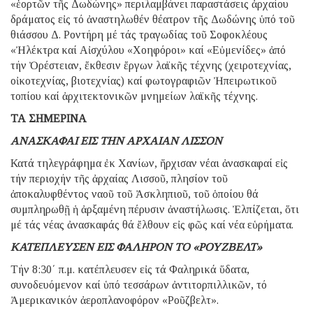
«ἑορτῶν τῆς Δωδώνης» περιλαμβάνει παραστάσεις ἀρχαίου
δράματος εἰς τό ἀναστηλωθέν θέατρον τῆς Δωδώνης ὑπό τοῦ
θιάσσου Δ. Ροντήρη μέ τάς τραγωδίας τοῦ Σοφοκλέους
«Ἠλέκτρα καί Αἰσχύλου «Χοηφόροι» καί «Εὐμενίδες» ἀπό
τήν Ὀρέστειαν, ἔκθεσιν ἔργων λαϊκῆς τέχνης (χειροτεχνίας,
οἰκοτεχνίας, βιοτεχνίας) καί φωτογραφιῶν Ἠπειρωτικοῦ
τοπίου καί ἀρχιτεκτονικῶν μνημείων λαϊκῆς τέχνης.
ΤΑ ΣΗΜΕΡΙΝΑ
ΑΝΑΣΚΑΦΑΙ ΕΙΣ ΤΗΝ ΑΡΧΑΙΑΝ ΛΙΣΣΟΝ
Κατά τηλεγράφημα ἐκ Χανίων, ἤρχισαν νέαι ἀνασκαφαί εἰς
τήν περιοχήν τῆς ἀρχαίας Λισσοῦ, πλησίον τοῦ
ἀποκαλυφθέντος ναοῦ τοῦ Ἀσκληπιοῦ, τοῦ ὁποίου θά
συμπληρωθῇ ἡ ἀρξαμένη πέρυσιν ἀναστήλωσις. Ἐλπίζεται, ὅτι
μέ τάς νέας ἀνασκαφάς θά ἔλθουν εἰς φῶς καί νέα εὑρήματα.
ΚΑΤΕΠΛΕΥΣΕΝ ΕΙΣ ΦΑΛΗΡΟΝ ΤΟ «ΡΟΥΖΒΕΛΤ»
Τήν 8:30΄ π.μ. κατέπλευσεν εἰς τά Φαληρικά ὕδατα,
συνοδευόμενον καί ὑπό τεσσάρων ἀντιτορπιλλικῶν, τό
Ἀμερικανικόν ἀεροπλανοφόρον «Ροῦζβελτ».