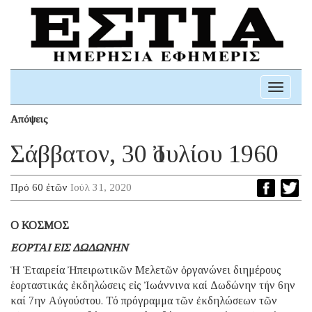
Toggle
navigati
Απόψεις
Σάββατον, 30 Ἰουλίου 1960
Πρό 60 ἐτῶν
Ιούλ 31, 2020
Ο ΚΟΣΜΟΣ
ΕΟΡΤΑΙ ΕΙΣ ΔΩΔΩΝΗΝ
Ἡ Ἑταιρεία Ἠπειρωτικῶν Μελετῶν ὀργανώνει διημέρους
ἑορταστικάς ἐκδηλώσεις εἰς Ἰωάννινα καί Δωδώνην τήν 6ην
καί 7ην Αὐγούστου. Τό πρόγραμμα τῶν ἐκδηλώσεων τῶν