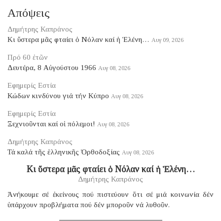
Απόψεις
Δημήτρης Καπράνος
Κι ὕστερα μᾶς φταίει ὁ Νόλαν καί ἡ Ἑλένη…
Αυγ 09, 2026
Πρό 60 ἐτῶν
Δευτέρα, 8 Αὐγούστου 1966
Αυγ 08, 2026
Εφημερίς Εστία
Κώδων κινδύνου γιά τήν Κύπρο
Αυγ 08, 2026
Εφημερίς Εστία
Ξεχνιοῦνται καί οἱ πόλεμοι!
Αυγ 08, 2026
Δημήτρης Καπράνος
Τά καλά τῆς ἑλληνικῆς Ὀρθοδοξίας
Αυγ 08, 2026
Κι ὕστερα μᾶς φταίει ὁ Νόλαν καί ἡ Ἑλένη…
Δημήτρης Καπράνος
Ἀνήκουμε σέ ἐκείνους πού πιστεύουν ὅτι σέ μιά κοινωνία δέν
ὑπάρχουν προβλήματα πού δέν μποροῦν νά λυθοῦν.