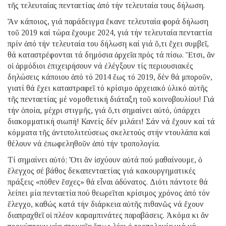
τῆς τελευταίας πενταετίας ἀπό τήν τελευταία τους δήλωση.
Ἄν κάποιος, γιά παράδειγμα ἔκανε τελευταία φορά δήλωση
τοῦ 2019 καί τώρα ἔχουμε 2024, γιά τήν τελευταία πενταετία
πρίν ἀπό τήν τελευταία του δήλωση καί γιά ὅ,τι ἔχει συμβεῖ,
θά καταστρέφονται τά δημόσια ἀρχεῖα πρός τά πίσω. Ἔτσι, ἄν
οἱ ἁρμόδιοι ἐπιχειρήσουν νά ἐλέγξουν τίς περιουσιακές
δηλώσεις κάποιου ἀπό τό 2014 ἕως τό 2019, δέν θά μποροῦν,
γιατί θά ἔχει καταστραφεῖ τό κρίσιμο ἀρχειακό ὑλικό αὐτῆς
τῆς πενταετίας μέ νομοθετική διάταξη τοῦ κοινοβουλίου! Γιά
τήν ὁποία, μέχρι στιγμῆς, γιά ὅ,τι σημαίνει αὐτό, ὑπάρχει
διακομματική σιωπή! Κανείς δέν μιλάει! Σάν νά ἔχουν καί τά
κόμματα τῆς ἀντιπολιτεύσεως σκελετούς στήν ντουλάπα καί
θέλουν νά ἐπωφεληθοῦν ἀπό τήν τροπολογία.
Τί σημαίνει αὐτό; Ὅτι ἄν ἰσχύουν αὐτά πού μαθαίνουμε, ὁ
ἔλεγχος σέ βάθος δεκαπενταετίας γιά κακουργηματικές
πράξεις «πόθεν ἔσχες» θά εἶναι ἀδύνατος. Διότι πάντοτε θά
λείπει μία πενταετία πού θεωρεῖται κρίσιμος χρόνος ἀπό τόν
ἔλεγχο, καθώς κατά τήν διάρκεια αὐτῆς πιθανῶς νά ἔχουν
διαπραχθεῖ οἱ πλέον καραμπινάτες παραβάσεις. Ἀκόμα κι ἄν