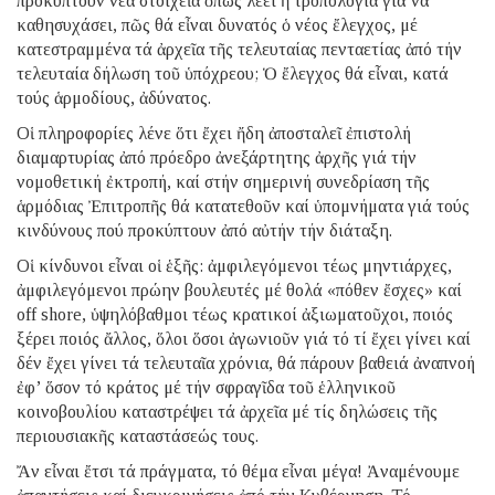
προκύπτουν νέα στοιχεῖα ὅπως λέει ἡ τροπολογία γιά νά
καθησυχάσει, πῶς θά εἶναι δυνατός ὁ νέος ἔλεγχος, μέ
κατεστραμμένα τά ἀρχεῖα τῆς τελευταίας πενταετίας ἀπό τήν
τελευταία δήλωση τοῦ ὑπόχρεου; Ὁ ἔλεγχος θά εἶναι, κατά
τούς ἁρμοδίους, ἀδύνατος.
Οἱ πληροφορίες λένε ὅτι ἔχει ἤδη ἀποσταλεῖ ἐπιστολή
διαμαρτυρίας ἀπό πρόεδρο ἀνεξάρτητης ἀρχῆς γιά τήν
νομοθετική ἐκτροπή, καί στήν σημερινή συνεδρίαση τῆς
ἁρμόδιας Ἐπιτροπῆς θά κατατεθοῦν καί ὑπομνήματα γιά τούς
κινδύνους πού προκύπτουν ἀπό αὐτήν τήν διάταξη.
Οἱ κίνδυνοι εἶναι οἱ ἑξῆς: ἀμφιλεγόμενοι τέως μηντιάρχες,
ἀμφιλεγόμενοι πρώην βουλευτές μέ θολά «πόθεν ἔσχες» καί
off shore, ὑψηλόβαθμοι τέως κρατικοί ἀξιωματοῦχοι, ποιός
ξέρει ποιός ἄλλος, ὅλοι ὅσοι ἀγωνιοῦν γιά τό τί ἔχει γίνει καί
δέν ἔχει γίνει τά τελευταῖα χρόνια, θά πάρουν βαθειά ἀναπνοή
ἐφ’ ὅσον τό κράτος μέ τήν σφραγῖδα τοῦ ἑλληνικοῦ
κοινοβουλίου καταστρέψει τά ἀρχεῖα μέ τίς δηλώσεις τῆς
περιουσιακῆς καταστάσεώς τους.
Ἄν εἶναι ἔτσι τά πράγματα, τό θέμα εἶναι μέγα! Ἀναμένουμε