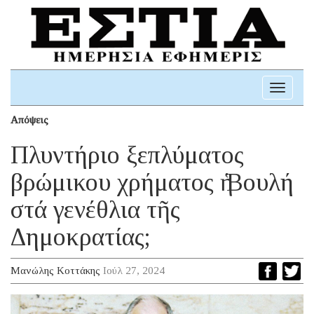
Toggle
navigati
Απόψεις
Πλυντήριο ξεπλύματος
βρώμικου χρήματος ἡ Βουλή
στά γενέθλια τῆς
Δημοκρατίας;
Μανώλης Κοττάκης
Ιούλ 27, 2024