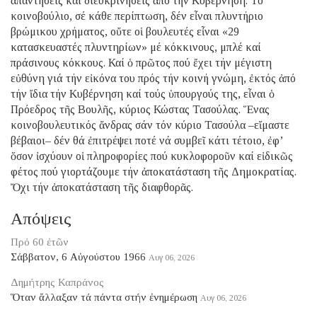
ἀπαντήσεις καί διευκρινήσεις ἀπό τήν Κυβέρνηση. Τό
κοινοβούλιο, σέ κάθε περίπτωση, δέν εἶναι πλυντήριο
βρώμικου χρήματος, οὔτε οἱ βουλευτές εἶναι «29
κατασκευαστές πλυντηρίων» μέ κόκκινους, μπλέ καί
πράσινους κόκκους. Καί ὁ πρῶτος πού ἔχει τήν μέγιστη
εὐθύνη γιά τήν εἰκόνα του πρός τήν κοινή γνώμη, ἐκτός ἀπό
τήν ἴδια τήν Κυβέρνηση καί τούς ὑπουργούς της, εἶναι ὁ
Πρόεδρος τῆς Βουλῆς, κύριος Κώστας Τασούλας. Ἕνας
κοινοβουλευτικός ἄνδρας σάν τόν κύριο Τασούλα –εἴμαστε
βέβαιοι– δέν θά ἐπιτρέψει ποτέ νά συμβεῖ κάτι τέτοιο, ἐφ’
ὅσον ἰσχύουν οἱ πληροφορίες πού κυκλοφοροῦν καί εἰδικῶς
φέτος πού γιορτάζουμε τήν ἀποκατάσταση τῆς Δημοκρατίας.
Ὄχι τήν ἀποκατάσταση τῆς διαφθορᾶς.
Απόψεις
Πρό 60 ἐτῶν
Σάββατον, 6 Αὐγούστου 1966
Αυγ 06, 2026
Δημήτρης Καπράνος
Ὅταν ἄλλαξαν τά πάντα στήν ἐνημέρωση
Αυγ 06, 2026