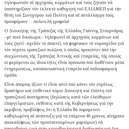
τηλεφωνοῦν σέ ἀρχηγούς κομμάτων καί τούς ζητοῦν νά
ὑποστηρίξουν τόν ἐκλεκτό καθηγητή τοῦ ΕΛΙΑΜΕΠ γιά τήν
θέση τοῦ Συνηγόρου τοῦ Πολίτη καί σέ ἀντάλλαγμα τούς
προσφέρουν …πολυτελῆ γραφεῖα!
Ὁ Διοικητής τῆς Τράπεζας τῆς Ἑλλάδος Γιάννης Στουρνάρας
–μέ ποιό δικαίωμα;– τηλεφωνεῖ σέ ἀρχηγούς κομμάτων καί
τούς ζητεῖ –σχεδόν τό ἀπαιτεῖ, νά ψηφίσουν τό νομοσχέδιο γιά
τόν πέμπτο τραπεζικό πυλῶνα, ὁ ὁποῖος προκύπτει ἀπό τήν
συγχώνευση τῆς Τράπεζας Ἀττικῆς καί ἑταιρείας, τῆς ὁποίας
οἱ φερόμενοι ὡς ἰδιοκτῆτες εἶναι πρόσωπα πού διαθέτουν μέσα
ἐνημερώσεως, κατασκευαστική ἑταιρεία καί ποδοσφαιρική
ὁμάδα.
Εἶναι ἀπορίας ἄξιον τί εἶναι αὐτό πού κάνει τόν ἐσχάτως
δραστήριο καί ἐπιθετικό κύριο Διοικητή καί ἐπόπτη τοῦ
τραπεζικοῦ συστήματος (δηλώσεις κατά τῶν ἐλεύθερων
ἐπαγγελματιῶν, ἐκθέσεις κατά τῆς Κυβερνήσεως γιά τήν
ἀκρίβεια, προβλέψεις ὅτι ἡ Ἑλλάδα θά παραμείνει
καθηλωμένη σέ ἀνάπτυξη γιά τά ἑπόμενα 40 χρόνια, αἰτήματα
ἀποκαλύψεως τῶν προστατευομένων μαρτύρων) νά
παρεμβαίνει ὠμά στήν κοινοβουλευτική διαδικασία γιά ἕνα