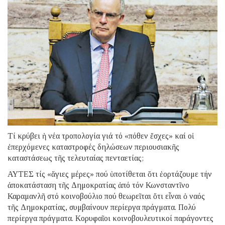
Τί κρύβει ἡ νέα τροπολογία γιά τό «πόθεν ἔσχες» καί οἱ
ἐπερχόμενες καταστροφές δηλώσεων περιουσιακῆς
καταστάσεως τῆς τελευταίας πενταετίας;
ΑΥΤΕΣ τίς «ἅγιες μέρες» πού ὑποτίθεται ὅτι ἑορτάζουμε τήν
ἀποκατάσταση τῆς Δημοκρατίας ἀπό τόν Κωνσταντῖνο
Καραμανλῆ στό κοινοβούλιο πού θεωρεῖται ὅτι εἶναι ὁ ναός
τῆς Δημοκρατίας, συμβαίνουν περίεργα πράγματα. Πολύ
περίεργα πράγματα. Κορυφαῖοι κοινοβουλευτικοί παράγοντες