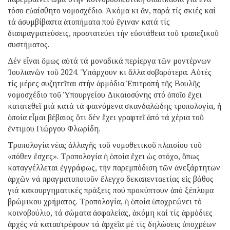
τόσο εὐαίσθητο νομοσχέδιο. Ἀκόμα κι ἄν, παρά τίς σκιές καί
τά ἀσυμβίβαστα ἀτοπήματα πού ἔγιναν κατά τίς
διαπραγματεύσεις, προστατεύει τήν εὐστάθεια τοῦ τραπεζικοῦ
συστήματος.
Δέν εἶναι ὅμως αὐτά τά μοναδικά περίεργα τῶν μοντέρνων
Ἰουλιανῶν τοῦ 2024. Ὑπάρχουν κι ἄλλα σοβαρότερα. Αὐτές
τίς μέρες συζητεῖται στήν ἁρμόδια Ἐπιτροπή τῆς Βουλῆς
νομοσχέδιο τοῦ Ὑπουργείου Δικαιοσύνης στό ὁποῖο ἔχει
κατατεθεῖ μιά κατά τά φαινόμενα σκανδαλώδης τροπολογία, ἡ
ὁποία εἶμαι βέβαιος ὅτι δέν ἔχει γραφτεῖ ἀπό τά χέρια τοῦ
ἔντιμου Γιώργου Φλωρίδη.
Τροπολογία νέας ἀλλαγῆς τοῦ νομοθετικοῦ πλαισίου τοῦ
«πόθεν ἔσχες». Τροπολογία ἡ ὁποία ἔχει ὡς στόχο, ὅπως
καταγγέλλεται ἐγγράφως, τήν παρεμπόδιση τῶν ἀνεξάρτητων
ἀρχῶν νά πραγματοποιοῦν ἔλεγχο δεκαπενταετίας εἰς βάθος
γιά κακουργηματικές πράξεις πού προκύπτουν ἀπό ξέπλυμα
βρώμικου χρήματος. Τροπολογία, ἡ ὁποία ὑποχρεώνει τό
κοινοβούλιο, τά σώματα ἀσφαλείας, ἀκόμη καί τίς ἁρμόδιες
ἀρχές νά καταστρέφουν τά ἀρχεῖα μέ τίς δηλώσεις ὑποχρέων