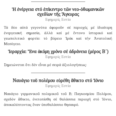
Ἡ ἐνέργεια στό ἐπίκεντρο τῶν νεο-ὀθωμανικῶν
σχεδίων τῆς Ἄγκυρας
Εφημερίς Εστία
Τά δύο αὐτά γεγονότα ἀφοροῦν σέ περιοχές μέ ἰδιαίτερη
ἐνεργειακή σημασία, ἀλλά καί μέ ἔντονο ἱστορικό καί
γεωπολιτικό φορτίο: τό βόρειο Ἰράκ καί τήν Ἀνατολική
Μεσόγειο.
Ἱεραρχία: Ἕνα ἀκόμη χρόνο σέ ἀδράνεια (μέρος B΄)
Εφημερίς Εστία
Σημειώνεται ὅτι δέν εἶναι μέ σειρά ἀξιολογήσεως:
Ναυάγιο τοῦ πολέμου εὑρέθη ἄθικτο στό Ἰόνιο
Εφημερίς Εστία
Ναυάγιο γερμανικοῦ πολεμικοῦ τοῦ B; Παγκοσμίου Πολέμου,
σχεδόν ἄθικτο, ἐνετοπίσθη σέ θαλάσσια περιοχή στό Ἰόνιο,
ἀποκαλύπτοντας ἕναν ὑποθαλάσσιο θησαυρό.