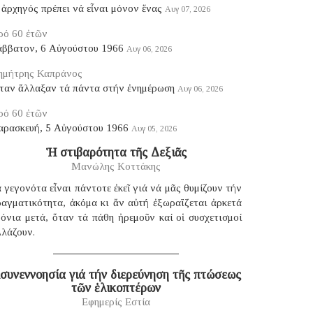
ἀρχηγός πρέπει νά εἶναι μόνον ἕνας
Αυγ 07, 2026
ρό 60 ἐτῶν
άββατον, 6 Αὐγούστου 1966
Αυγ 06, 2026
ημήτρης Καπράνος
ταν ἄλλαξαν τά πάντα στήν ἐνημέρωση
Αυγ 06, 2026
ρό 60 ἐτῶν
αρασκευή, 5 Αὐγούστου 1966
Αυγ 05, 2026
Ἡ στιβαρότητα τῆς Δεξιᾶς
Μανώλης Κοττάκης
 γεγονότα εἶναι πάντοτε ἐκεῖ γιά νά μᾶς θυμίζουν τήν
ραγματικότητα, ἀκόμα κι ἄν αὐτή ἐξωραΐζεται ἀρκετά
όνια μετά, ὅταν τά πάθη ἠρεμοῦν καί οἱ συσχετισμοί
λλάζουν.
συνεννοησία γιά τήν διερεύνηση τῆς πτώσεως
τῶν ἑλικοπτέρων
Εφημερίς Εστία