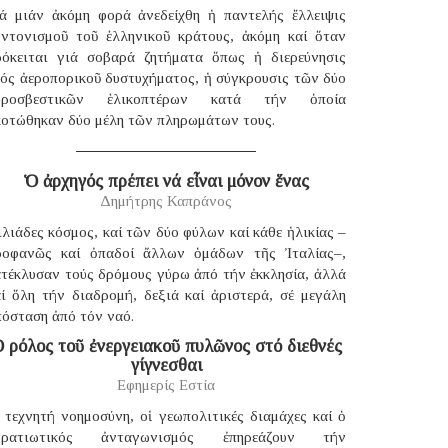
ιά μιάν ἀκόμη φορά ἀνεδείχθη ἡ παντελής ἔλλειψις
υντονισμοῦ τοῦ ἑλληνικοῦ κράτους, ἀκόμη καί ὅταν
ρόκειται γιά σοβαρά ζητήματα ὅπως ἡ διερεύνησις
νός ἀεροπορικοῦ δυστυχήματος, ἡ σύγκρουσις τῶν δύο
υροσβεστικῶν ἑλικοπτέρων κατά τήν ὁποία
κοτώθηκαν δύο μέλη τῶν πληρωμάτων τους.
Ὁ ἀρχηγός πρέπει νά εἶναι μόνον ἕνας
Δημήτρης Καπράνος
λιάδες κόσμος, καί τῶν δύο φύλων καί κάθε ἡλικίας –
ροφανῶς καί ὀπαδοί ἄλλων ὁμάδων τῆς Ἰταλίας–,
ατέκλυσαν τούς δρόμους γύρω ἀπό τήν ἐκκλησία, ἀλλά
αί ὅλη τήν διαδρομή, δεξιά καί ἀριστερά, σέ μεγάλη
πόσταση ἀπό τόν ναό.
 ρόλος τοῦ ἐνεργειακοῦ πυλῶνος στό διεθνές
γίγνεσθαι
Εφημερίς Εστία
 τεχνητή νοημοσύνη, οἱ γεωπολιτικές διαμάχες καί ὁ
τρατιωτικός ἀνταγωνισμός ἐπηρεάζουν τήν