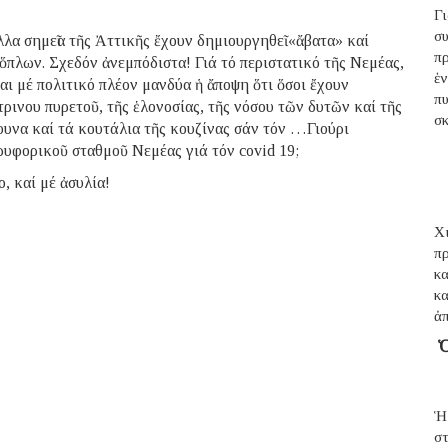
Γ
σ
λλα σημεῖα τῆς Ἀττικῆς ἔχουν δημιουργηθεῖ «ἄβατα» καί
π
ὅπλων. Σχεδόν ἀνεμπόδιστα! Γιά τό περιστατικό τῆς Νεμέας,
ἑ
ται μέ πολιτικό πλέον μανδύα ἡ ἄποψη ὅτι ὅσοι ἔχουν
π
ίτρινου πυρετοῦ, τῆς ἑλονοσίας, τῆς νόσου τῶν δυτῶν καί τῆς
σ
ουνα καί τά κουτάλια τῆς κουζίνας σάν τόν …Γιούρι
ορυφορικοῦ σταθμοῦ Νεμέας γιά τόν covid 19;
 καί μέ ἀσυλία!
Χι
π
κ
κ
ἀ
Ὁ
Ἡ
σ