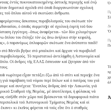
νοιας ἐντός πυκνοκατοικημένης ἀστικῆς περιοχῆς καί ἐνῷ
Ὁ 
όταν δημοτικό σχολεῖο στό ὁποῖο διοργανωνόταν σχολική
Π
ίδες τοῦ ὅπλου αὐτοῦ νά σκοτώσει ἄνθρωπο.
Σ
ναφερόμενους ἄσκοπους πυροβολισμούς του σκότωσε τόν
Δ
ανασίου, ὁ ὁποῖος συμμετεῖχε σέ σχολική ἑορτή τοῦ 6ου
Ὅ
όσταση ἐγγύτερη –ὅπως ἀναφέρεται– τῶν δύο χιλιομέτρων
νω ὅπλου του ἔπληξε τόν ὡς ἄνω ἀνήλικο στήν κεφαλή,
Π
ίας», ὁ παρανόμως ὁπλοφορῶν σκότωσε ἕνα ἀνύποπτο παιδί!
Π
στό Μενίδι βγῆκε στό μπαλκόνι καί ἄρχισε νά πυροβολεῖ!
 πυροβολισμούς. Τό περιστατικό ἀντελήφθη ἡ Ἀστυνομία καί
 ὅπλο. Οἱ ἄνδρες τῆς ΕΛΑΣ ἔσπευσαν καί ζήτησαν ἀπό τόν
Τά
τους.
π
ῖο νωρίτερα εἶχαν πετάξει ἔξω ἀπό τό σπίτι καί περιεῖχε ἕνα
χρ
 γιά παράβαση τοῦ νόμου περί ὅπλων καί ὁ πατέρας του γιά
ἀ
ουμε καί συνέχεια: Ἔνοπλος ἄνδρας ἀπό τήν Λακωνία, γιά
ορικοῦ Σταθμοῦ τῆς Νεμέας, μέ ἀποτέλεσμα, ἡ φύλακας νά
δρας εἰσῆλθε στόν χῶρο πού βρίσκονται τά δορυφορικά πιάτα
Ἀ
περιπολικά τοῦ Ἀστυνομικοῦ Τμήματος Νεμέας καί οἱ
ἔκανε» κι ἐκεῖνος φέρεται νά τούς εἶπε ὅτι ὁ σταθμός