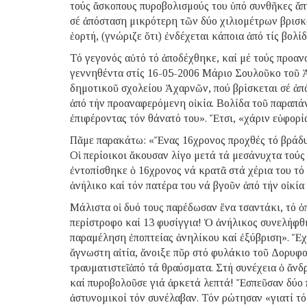
τούς ἄσκοπους πυροβολισμούς του ὑπό συνθῆκες ἄπ
σέ ἀπόσταση μικρότερη τῶν δύο χιλιομέτρων βρισκ
ἑορτή, (γνώριζε ὅτι) ἐνδέχεται κάποια ἀπό τίς βολ
Τό γεγονός αὐτό τό ἀποδέχθηκε, καί μέ τούς προα
γεννηθέντα στίς 16-05-2006 Μάριο Σουλοῦκο τοῦ Ἀθ
δημοτικοῦ σχολείου Ἀχαρνῶν, πού βρίσκεται σέ ἀπ
ἀπό τήν προαναφερόμενη οἰκία. Βολίδα τοῦ παραπά
ἐπιφέροντας τόν θάνατό του». Ἔτσι, «χάριν εὐφορ
Πᾶμε παρακάτω: «Ἔνας 16χρονος προχθές τό βράδυ 
Οἱ περίοικοι ἄκουσαν λίγο μετά τά μεσάνυχτα τούς
ἐντοπίσθηκε ὁ 16χρονος νά κρατᾶ στά χέρια του τό
ἀνήλικο καί τόν πατέρα του νά βγοῦν ἀπό τήν οἰκία 
Μάλιστα οἱ δυό τους παρέδωσαν ἕνα τσαντάκι, τό ὁπο
περίστροφο καί 13 φυσίγγια! Ὁ ἀνήλικος συνελήφθη
παραμέληση ἐποπτείας ἀνηλίκου καί ἐξύβριση». Ἔχ
ἄγνωστη αἰτία, ἄνοιξε πῦρ στό φυλάκιο τοῦ Δορυφ
τραυματιστεῖ ἀπό τά θραύσματα. Στή συνέχεια ὁ ἄν
καί πυροβολοῦσε γιά ἀρκετά λεπτά! Ἔσπεῦσαν δύο 
ἀστυνομικοί τόν συνέλαβαν. Τόν ρώτησαν «γιατί τό 