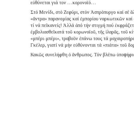
εὐθύνεται γιά τον …κορονοϊό…
Στό Μενίδι, στό Ζεφύρι, στόν Ἀσπρόπυργο καί σέ ἄ
«ἄντρα» παρανομίας καί ἐμπορίου ναρκωτικῶν καί 
τί νά πεῖ κανείς! Ἀλλά ἀπό τήν στιγμή πού ἐκφράζε
ἐμβολιασθεῖ κατά τοῦ κορωνοϊοῦ, τῆς ἱλαρᾶς, τοῦ κ
«μπέρι-μπέρι», τραβοῦν ἐπάνω τους τά μαχαιροπήρ
Γκέλερ, γιατί νά μήν εὐθύνονται τά «πιάτα» τοῦ δ
Κακῶς συνελήφθη ὁ ἄνθρωπος. Τόν βλέπω ὑποψήφιο,