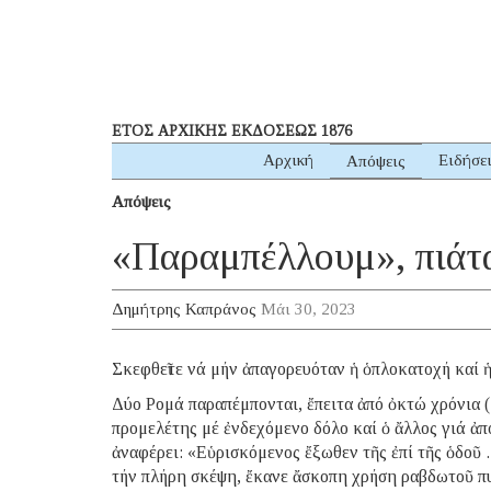
ΕΤΟΣ ΑΡΧΙΚΗΣ ΕΚΔΟΣΕΩΣ 1876
Αρχική
Ειδήσε
Απόψεις
Απόψεις
«Παραμπέλλουμ», πιάτα
Δημήτρης Καπράνος
Μάι 30, 2023
Σκεφθεῖτε νά μήν ἀπαγορευόταν ἡ ὁπλοκατοχή καί 
Δύο Ρομά παραπέμπονται, ἔπειτα ἀπό ὀκτώ χρόνια (
προμελέτης μέ ἐνδεχόμενο δόλο καί ὁ ἄλλος γιά ἀπ
ἀναφέρει: «Εὑρισκόμενος ἔξωθεν τῆς ἐπί τῆς ὁδοῦ 
τήν πλήρη σκέψη, ἔκανε ἄσκοπη χρήση ραβδωτοῦ πυ