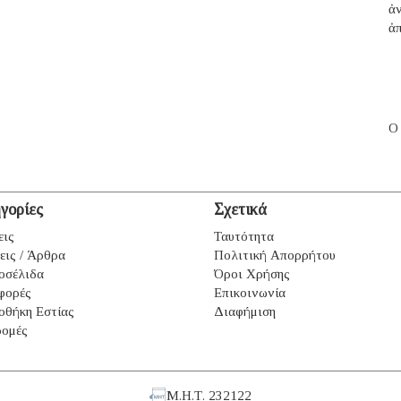
ἀ
ἀπ
Ο
γορίες
Σχετικά
εις
Ταυτότητα
εις / Άρθρα
Πολιτική Απορρήτου
οσέλιδα
Όροι Χρήσης
φορές
Επικοινωνία
οθήκη Εστίας
Διαφήμιση
ομές
Μ.Η.Τ. 232122