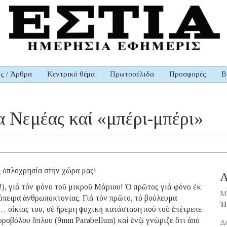
ις / Άρθρα
Κεντρικό θέμα
Πρωτοσέλιδα
Προσφορές
Β
 Νεμέας καί «μπέρι-μπέρι»
ἡ ὁπλοχρησία στήν χώρα μας!
Α
!), γιά τόν φόνο τοῦ μικροῦ Μάριου! Ὁ πρῶτος γιά φόνο ἐκ
Μ
όπειρα ἀνθρωποκτονίας. Γιά τόν πρῶτο, τό βούλευμα
Ἡ
… οἰκίας του, σέ ἤρεμη ψυχική κατάσταση πού τοῦ ἐπέτρεπε
ροβόλου ὅπλου (9mm Parabellum) καί ἐνῷ γνώριζε ὅτι ἀπό
Δ