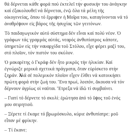
θά δέρνεται κάθε φορά πού ἐκτελεῖ τήν φυσικήν του ἀνάγκην
καί ἐξακολουθεῖ νά δέρνεται, ἐνῷ ὅλα τά μέλη τῆς
οἰκογενείας, ὅπου τό ἔρριψεν ἡ Μοῖρα του, καταγίνονται νά τό
ἀναθρέψουν εἰς βάρος τῆς ἡσυχίας τῶν γειτόνων.
Τό παιδαγωγικόν αὐτό σύστημα δέν εἶναι καί πολύ νέον. Ὁ
γράφων τάς γραμμάς αὐτάς, νεαρός ἀνθυπίατρος κάποτε,
ὑπηρετῶν εἰς τήν ναυαρχίδα τοῦ Στόλου, εἶχε φέρει μαζί του,
στό πλοῖον, τόν πιστόν του σκύλον.
Ὁ μακαρίτης ὁ Γκράφ δέν ἦτο μικρός τήν ἡλικίαν. Καί
ἐγνώριζε μερικά σχετικά πράγματα, ὅταν εὑρίσκετο στήν
ξηράν. Ἀλλά σέ πολεμικόν πλοῖον εἶχεν ἔλθει νά κατοικήσει
πρώτη φορά στήν ζωή του. Ἕνα πρωί, λοιπόν, ἄκουσα νά τόν
δέρνουν ἀγρίως οἱ ναῦται. Ἔτρεξα νά ἰδῶ τί συμβαίνει.
– Γιατί τό δέρνετε τό σκυλί; ἐρώτησα ἀπό τό ὕψος τοῦ ἑνός
μου σειρητιοῦ.
– Ξέρετε τί ἔκαμε τό βρωμόσκυλο, κύριε ἀνθυπίατρε; μοῦ
εἶπαν μέ φρίκην.
– Τί ἔκανε;