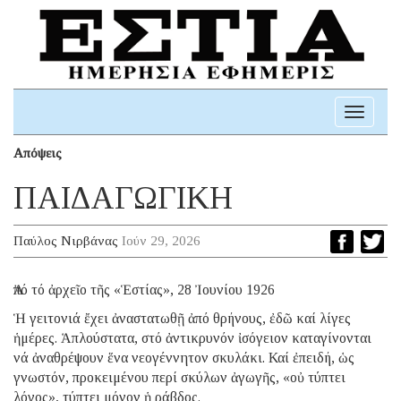
Toggle
navigati
Απόψεις
ΠΑΙΔΑΓΩΓΙΚΗ
Παύλος Νιρβάνας
Ιούν 29, 2026
Ἀπό τό ἀρχεῖο τῆς «Ἑστίας», 28 Ἰουνίου 1926
Ἡ γειτονιά ἔχει ἀναστατωθῇ ἀπό θρήνους, ἐδῶ καί λίγες
ἡμέρες. Ἁπλούστατα, στό ἀντικρυνόν ἰσόγειον καταγίνονται
νά ἀναθρέψουν ἕνα νεογέννητον σκυλάκι. Καί ἐπειδή, ὡς
γνωστόν, προκειμένου περί σκύλων ἀγωγῆς, «οὐ τύπτει
λόγος», τύπτει μόνον ἡ ράβδος.