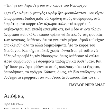
– Ἐπῆγε καί λέρωσε μέσα στό καρρέ τοῦ Ναυάρχου.
Ὅ,τι εἶχε κάμει ὁ φτωχός Γκράφ ἦτο φυσικώτατον. Τοῦ εἶχαν
ἀπαγορεύσει διαδοχικῶς νά λερώνη στούς διαδρόμους, στά
δωμάτια, στό καρρέ τῶν ἀξιωματικῶν, στό καρρέ τοῦ
Κυβερνήτου. Καί ἐπειδή ἐσκέφθη ὅτι, καί μέσα σ’ ἕνα πλοῖον,
ἄνθρωποι καί σκύλοι κάπου πρέπει νά ἐκτελοῦν τάς φυσικάς
των ἀνάγκας, ὑπέθεσεν ὅτι τό γνωστόν μέρος, ἀφοῦ τοῦ εἶχαν
ἀποκλεισθῇ ὅλα τά ἄλλα διαμερίσματα, ἦτο τό καρρέ τοῦ
Ναυάρχου. Καί πῆγε κι ἐκεῖ, χωρίς, ἐννοεῖται, μέ τοῦτο νά
θέλη νά προσβάλη τόν Ναύαρχον, ὅπως ὑπέθεσαν οἱ ναῦται.
Αὐτά συμβαίνουν μέ ὡρισμένα παιδαγωγικά συστήματα. Καί
ἐφ’ ὅσον μέν ἐφαρμόζονται στούς σκύλους, πάει κι ἔρχεται,
ὁπωσδήποτε, τό πρᾶγμα. Κάποτε, ὅμως, τά ἴδια παιδαγωγικά
συστήματα ἐφαρμόζονται καί στούς ἀνθρώπους. Καί τότε…
ΠΑΥΛΟΣ ΝΙΡΒΑΝΑΣ
Απόψεις
Πρό 60 ἐτῶν
Σάββατον, 6 Αὐγούστου 1966