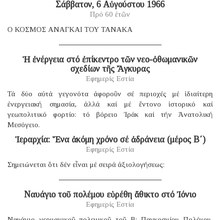
Σάββατον, 6 Αὐγούστου 1966
Πρό 60 ἐτῶν
Ο ΚΟΣΜΟΣ ΑΝΑΓΚΑΙ ΤΟΥ ΤΑΝΑΚΑ
Ἡ ἐνέργεια στό ἐπίκεντρο τῶν νεο-ὀθωμανικῶν
σχεδίων τῆς Ἄγκυρας
Εφημερίς Εστία
Τά δύο αὐτά γεγονότα ἀφοροῦν σέ περιοχές μέ ἰδιαίτερη
ἐνεργειακή σημασία, ἀλλά καί μέ ἔντονο ἱστορικό καί
γεωπολιτικό φορτίο: τό βόρειο Ἰράκ καί τήν Ἀνατολική
Μεσόγειο.
Ἱεραρχία: Ἕνα ἀκόμη χρόνο σέ ἀδράνεια (μέρος B΄)
Εφημερίς Εστία
Σημειώνεται ὅτι δέν εἶναι μέ σειρά ἀξιολογήσεως:
Ναυάγιο τοῦ πολέμου εὑρέθη ἄθικτο στό Ἰόνιο
Εφημερίς Εστία
Ναυάγιο γερμανικοῦ πολεμικοῦ τοῦ B; Παγκοσμίου Πολέμου,