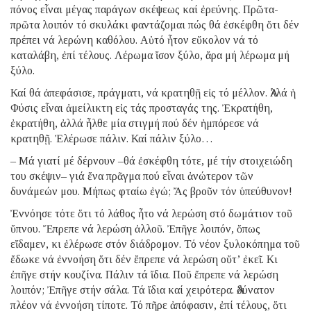
πόνος εἶναι μέγας παράγων σκέψεως καί ἐρεύνης. Πρῶτα-
πρῶτα λοιπόν τό σκυλάκι φαντάζομαι πώς θά ἐσκέφθη ὅτι δέν
πρέπει νά λερώνη καθόλου. Αὐτό ἦτον εὔκολον νά τό
καταλάβη, ἐπί τέλους. Λέρωμα ἴσον ξύλο, ἄρα μή λέρωμα μή
ξύλο.
Καί θά ἀπεφάσισε, πράγματι, νά κρατηθῇ εἰς τό μέλλον. Ἀλλά ἡ
Φύσις εἶναι ἀμείλικτη εἰς τάς προσταγάς της. Ἐκρατήθη,
ἐκρατήθη, ἀλλά ἦλθε μία στιγμή πού δέν ἠμπόρεσε νά
κρατηθῇ. Ἐλέρωσε πάλιν. Καί πάλιν ξύλο…
– Μά γιατί μέ δέρνουν –θά ἐσκέφθη τότε, μέ τήν στοιχειώδη
του σκέψιν– γιά ἕνα πρᾶγμα πού εἶναι ἀνώτερον τῶν
δυνάμεών μου. Μήπως φταίω ἐγώ; Ἄς βροῦν τόν ὑπεύθυνον!
Ἐννόησε τότε ὅτι τό λάθος ἦτο νά λερώση στό δωμάτιον τοῦ
ὕπνου. Ἔπρεπε νά λερώση ἀλλοῦ. Ἐπῆγε λοιπόν, ὅπως
εἴδαμεν, κι ἐλέρωσε στόν διάδρομον. Τό νέον ξυλοκόπημα τοῦ
ἔδωκε νά ἐννοήση ὅτι δέν ἔπρεπε νά λερώση οὔτ’ ἐκεῖ. Κι
ἐπῆγε στήν κουζίνα. Πάλιν τά ἴδια. Ποῦ ἔπρεπε νά λερώση
λοιπόν; Ἐπῆγε στήν σάλα. Τά ἴδια καί χειρότερα. Ἀδύνατον
πλέον νά ἐννοήση τίποτε. Τό πῆρε ἀπόφασιν, ἐπί τέλους, ὅτι