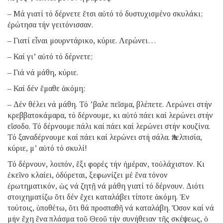
– Μά γιατί τό δέρνετε ἔτσι αὐτό τό δυστυχισμένο σκυλάκι;
ἐρώτησα τήν γειτόνισσαν.
– Γιατί εἶναι μουρντάρικο, κύριε. Λερώνει…
– Καί γι’ αὐτό τό δέρνετε;
– Γιά νά μάθη, κύριε.
– Καί δέν ἔμαθε ἀκόμη;
– Δέν θέλει νά μάθη. Τό ’βαλε πεῖσμα, βλέπετε. Λερώνει στήν
κρεββατοκάμαρα, τό δέρνουμε, κι αὐτό πάει καί λερώνει στήν
εἴσοδο. Τό δέρνουμε πάλι καί πάει καί λερώνει στήν κουζίνα.
Τό ξαναδέρνουμε καί πάει καί λερώνει στή σάλα. Ἀπελπισία,
κύριε, μ’ αὐτό τό σκυλί!
Τό δέρνουν, λοιπόν, ἕξι φορές τήν ἡμέραν, τοὐλάχιστον. Κι
ἐκεῖνο κλαίει, ὀδύρεται, ξεφωνίζει μέ ἕνα τόνον
ἐρωτηματικόν, ὡς νά ζητῇ νά μάθη γιατί τό δέρνουν. Διότι
στοιχηματίζω ὅτι δέν ἔχει καταλάβει τίποτε ἀκόμη. Ἐν
τούτοις, ὑποθέτω, ὅτι θά προσπαθῆ νά καταλάβη. Ὅσον καί νά
μήν ἔχη ἕνα πλάσμα τοῦ Θεοῦ τήν συνήθειαν τῆς σκέψεως, ὁ