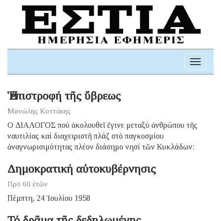
Toggle
navigati
Ἡ ἐπιστροφή τῆς ὕβρεως
Μανώλης Κοττάκης
Ο ΔΙΑΛΟΓΟΣ πού ἀκολουθεῖ ἔγινε μεταξύ ἀνθρώπου τῆς
ναυτιλίας καί διαχειριστῆ πλάζ στό παγκοσμίου
ἀναγνωρισιμότητας πλέον διάσημο νησί τῶν Κυκλάδων:
Δημοκρατική αὐτοκυβέρνησις
Πρό 60 ἐτῶν
Πέμπτη, 24 Ἰουλίου 1958
Τό δρᾶμα τῆς δεδηλωμένης