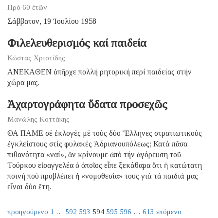
Πρό 60 ἐτῶν
Σάββατον, 19 Ἰουλίου 1958
Φιλελευθερισμός καί παιδεία
Κώστας Χριστίδης
ΑNEKAΘΕΝ ὑπῆρχε πολλή ρητορική περί παιδείας στήν
χώρα μας.
Ἀχαρτογράφητα ὕδατα προσεχῶς
Μανώλης Κοττάκης
ΘΑ ΠΑΜΕ σέ ἐκλογές μέ τούς δύο Ἕλληνες στρατιωτικούς
ἐγκλείστους στίς φυλακές Ἀδριανουπόλεως; Κατά πᾶσα
πιθανότητα «ναί», ἄν κρίνουμε ἀπό τήν ἀγόρευση τοῦ
Τούρκου εἰσαγγελέα ὁ ὁποῖος εἶπε ξεκάθαρα ὅτι ἡ κατώτατη
ποινή πού προβλέπει ἡ «νομοθεσία» τους γιά τά παιδιά μας
εἶναι δύο ἔτη.
προηγούμενο
1
…
592
593
594
595
596
…
613
επόμενο