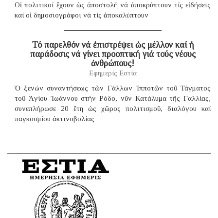
Οἱ πολιτικοί ἔχουν ὡς ἀποστολή νά ἀποκρύπτουν τίς εἰδήσεις
καί οἱ δημοσιογράφοι νά τίς ἀποκαλύπτουν
Τό παρελθόν νά ἐπιστρέψει ὡς μέλλον καί ἡ
παράδοσις νά γίνει προοπτική γιά τούς νέους
ἀνθρώπους!
Εφημερίς Εστία
Ὁ ξενών συναντήσεως τῶν Γάλλων Ἱπποτῶν τοῦ Τάγματος
τοῦ Ἁγίου Ἰωάννου στήν Ρόδο, νῦν Κατάλυμα τῆς Γαλλίας,
συνεπλήρωσε 20 ἔτη ὡς χῶρος πολιτισμοῦ, διαλόγου καί
παγκοσμίου ἀκτινοβολίας