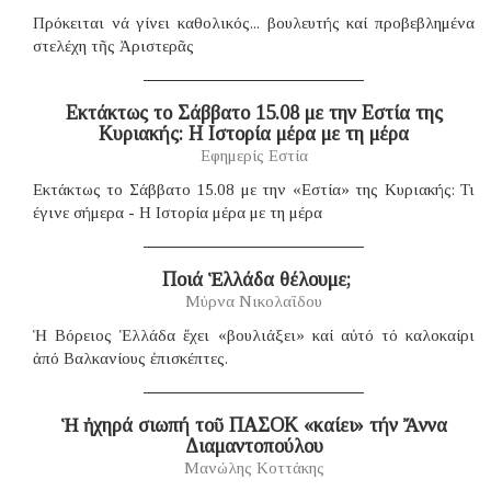
Πρόκειται νά γίνει καθολικός... βουλευτής καί προβεβλημένα
στελέχη τῆς Ἀριστερᾶς
Eκτάκτως το Σάββατο 15.08 με την Εστία της
Κυριακής: Η Ιστορία μέρα με τη μέρα
Εφημερίς Εστία
Εκτάκτως το Σάββατο 15.08 με την «Εστία» της Κυριακής: Τι
έγινε σήμερα - Η Ιστορία μέρα με τη μέρα
​ Ποιά Ἑλλάδα θέλουμε;
Μύρνα Νικολαΐδου
Ἡ Βόρειος Ἑλλάδα ἔχει «βουλιάξει» καί αὐτό τό καλοκαίρι
ἀπό Βαλκανίους ἐπισκέπτες.
Ἡ ἠχηρά σιωπή τοῦ ΠΑΣΟΚ «καίει» τήν Ἄννα
Διαμαντοπούλου
Μανώλης Κοττάκης