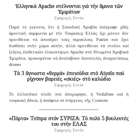
Ἑλληνικά Apache στέλνονται γιά τήν ἄμυνα τῶν
Ἐμιράτων
Εφημερίς Εστία
Παρά τό γεγονός ὅτι ἡ Σαουδική Ἀραβία ὑπέγραψε χθές
ἀμυντική συμφωνία μέ τήν Τουρκία,η Ἑλλάς ὄχι μόνον δέν
προτίθεται νά ἀποσύρει τούς πυραύλους Patriot πού ἔχει
διαθέσει στήν χώρα αὐτήν, ἀλλά προτίθεται νά στείλει καί
ζεῦγος ἐπιθετικῶν ἑλικοπτέρων Apache στά Ἡνωμένα Ἀραβικά
Ἐμιρᾶτα, προκειμένου νά ἀναλάβουν ἀποστολές ἀναχαιτίσεως
drones
Τά 3 ἄγνωστα «θερμά» ἐπεισόδια στό Αἰγαῖο πού
ρίχνουν βαρειές «σκιές» στό καλώδιο
Εφημερίς Εστία
Τό ὁλλανδικό πλοῖο πού ἀποχώρησε, ἡ Vodafone καί ἡ
τουρκική ἄδεια, ἡ ἀσάφεια σέ ἐνέργειες τῆς Cosmote
«Πόρτα» Τσίπρα στόν ΣΥΡΙΖΑ: Τό πολύ 5 βουλευτές
του στήν ΕΛΑΣ
Εφημερίς Εστία