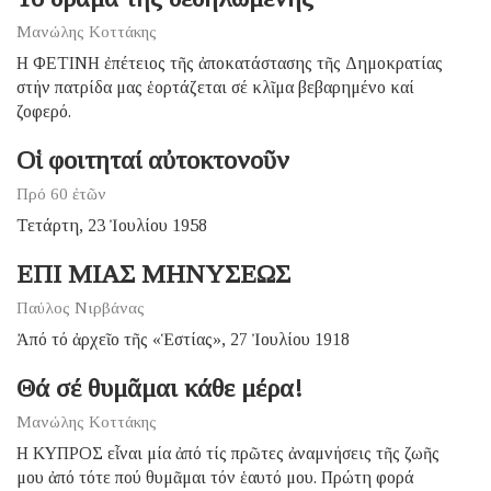
Μανώλης Κοττάκης
Η ΦΕΤΙΝΗ ἐπέτειος τῆς ἀποκατάστασης τῆς Δημοκρατίας
στήν πατρίδα μας ἑορτάζεται σέ κλῖμα βεβαρημένο καί
ζοφερό.
Οἱ φοιτηταί αὐτοκτονοῦν
Πρό 60 ἐτῶν
Τετάρτη, 23 Ἰουλίου 1958
ΕΠΙ ΜΙΑΣ ΜΗΝΥΣΕΩΣ
Παύλος Νιρβάνας
Ἀπό τό ἀρχεῖο τῆς «Ἑστίας», 27 Ἰουλίου 1918
Θά σέ θυμᾶμαι κάθε μέρα!
Μανώλης Κοττάκης
H ΚΥΠΡΟΣ εἶναι μία ἀπό τίς πρῶτες ἀναμνήσεις τῆς ζωῆς
μου ἀπό τότε πού θυμᾶμαι τόν ἑαυτό μου. Πρώτη φορά