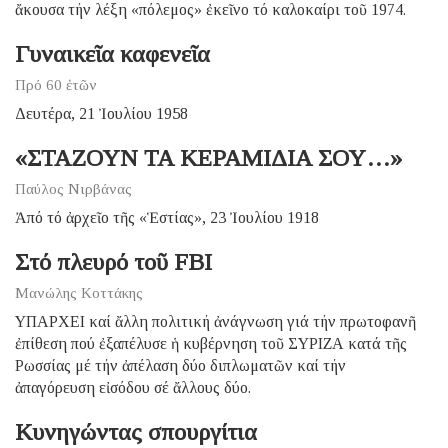
ἄκουσα τήν λέξη «πόλεμος» ἐκεῖνο τό καλοκαίρι τοῦ 1974.
Γυναικεῖα καφενεῖα
Πρό 60 ἐτῶν
Δευτέρα, 21 Ἰουλίου 1958
«ΣΤΑΖΟΥΝ ΤΑ ΚΕΡΑΜΙΔΙΑ ΣΟΥ…»
Παύλος Νιρβάνας
Ἀπό τό ἀρχεῖο τῆς «Ἑστίας», 23 Ἰουλίου 1918
Στό πλευρό τοῦ FBI
Μανώλης Κοττάκης
ΥΠΑΡΧΕΙ καί ἄλλη πολιτική ἀνάγνωση γιά τήν πρωτοφανῆ
ἐπίθεση πού ἐξαπέλυσε ἡ κυβέρνηση τοῦ ΣΥΡΙΖΑ κατά τῆς
Ρωσσίας μέ τήν ἀπέλαση δύο διπλωματῶν καί τήν
ἀπαγόρευση εἰσόδου σέ ἄλλους δύο.
Κυνηγώντας σπουργίτια