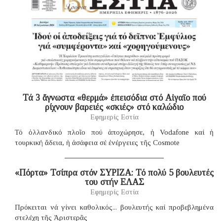
Τά 3 ἄγνωστα «θερμά» ἐπεισόδια στό Αἰγαῖο πού
ρίχνουν βαρειές «σκιές» στό καλώδιο
Εφημερίς Εστία
Τό ὁλλανδικό πλοῖο πού ἀποχώρησε, ἡ Vodafone καί ἡ
τουρκική ἄδεια, ἡ ἀσάφεια σέ ἐνέργειες τῆς Cosmote
«Πόρτα» Τσίπρα στόν ΣΥΡΙΖΑ: Τό πολύ 5 βουλευτές
του στήν ΕΛΑΣ
Εφημερίς Εστία
Πρόκειται νά γίνει καθολικός... βουλευτής καί προβεβλημένα
στελέχη τῆς Ἀριστερᾶς