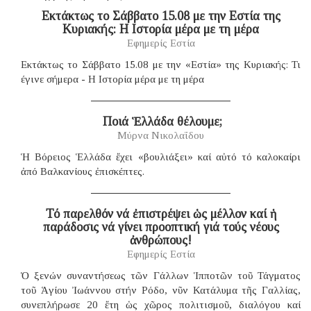
Eκτάκτως το Σάββατο 15.08 με την Εστία της
Κυριακής: Η Ιστορία μέρα με τη μέρα
Εφημερίς Εστία
Εκτάκτως το Σάββατο 15.08 με την «Εστία» της Κυριακής: Τι
έγινε σήμερα - Η Ιστορία μέρα με τη μέρα
​ Ποιά Ἑλλάδα θέλουμε;
Μύρνα Νικολαΐδου
Ἡ Βόρειος Ἑλλάδα ἔχει «βουλιάξει» καί αὐτό τό καλοκαίρι
ἀπό Βαλκανίους ἐπισκέπτες.
Τό παρελθόν νά ἐπιστρέψει ὡς μέλλον καί ἡ
παράδοσις νά γίνει προοπτική γιά τούς νέους
ἀνθρώπους!
Εφημερίς Εστία
Ὁ ξενών συναντήσεως τῶν Γάλλων Ἱπποτῶν τοῦ Τάγματος
τοῦ Ἁγίου Ἰωάννου στήν Ρόδο, νῦν Κατάλυμα τῆς Γαλλίας,
συνεπλήρωσε 20 ἔτη ὡς χῶρος πολιτισμοῦ, διαλόγου καί