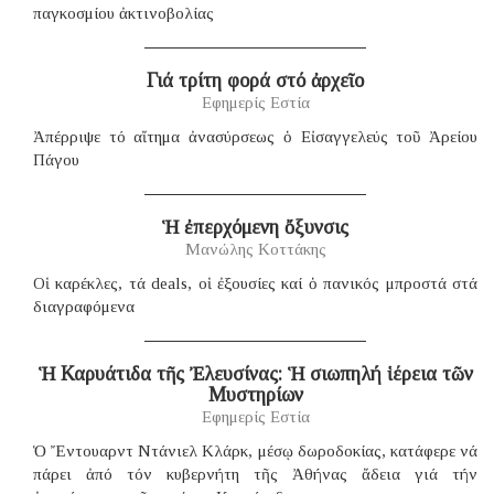
παγκοσμίου ἀκτινοβολίας
Γιά τρίτη φορά στό ἀρχεῖο
Εφημερίς Εστία
Ἀπέρριψε τό αἴτημα ἀνασύρσεως ὁ Εἰσαγγελεύς τοῦ Ἀρείου
Πάγου
Ἡ ἐπερχόμενη ὄξυνσις
Μανώλης Κοττάκης
Οἱ καρέκλες, τά deals, οἱ ἐξουσίες καί ὁ πανικός μπροστά στά
διαγραφόμενα
Ἡ Καρυάτιδα τῆς Ἐλευσίνας: Ἡ σιωπηλή ἱέρεια τῶν
Μυστηρίων
Εφημερίς Εστία
Ὁ Ἔντουαρντ Ντάνιελ Κλάρκ, μέσῳ δωροδοκίας, κατάφερε νά
πάρει ἀπό τόν κυβερνήτη τῆς Ἀθήνας ἄδεια γιά τήν