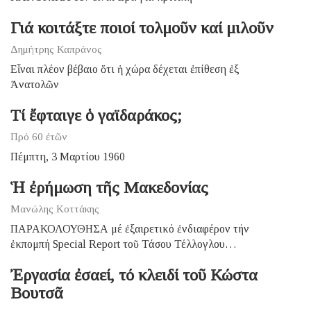
Γιά κοιτάξτε ποιοί τολμοῦν καί μιλοῦν
Δημήτρης Καπράνος
Εἶναι πλέον βέβαιο ὅτι ἡ χώρα δέχεται ἐπίθεση ἐξ
Ἀνατολῶν
Τί ἔφταιγε ὁ γαϊδαράκος;
Πρό 60 ἐτῶν
Πέμπτη, 3 Μαρτίου 1960
Ἡ ἐρήμωση τῆς Μακεδονίας
Μανώλης Κοττάκης
ΠΑΡΑΚΟΛΟΥΘΗΣΑ μέ ἐξαιρετικό ἐνδιαφέρον τήν
ἐκπομπή Special Report τοῦ Τάσου Τέλλογλου…
Ἐργασία ἐσαεί, τό κλειδί τοῦ Κώστα
Βουτσᾶ