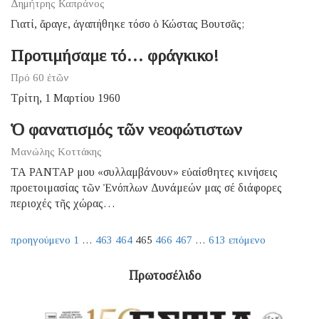
Δημήτρης Καπράνος
Γιατί, ἄραγε, ἀγαπήθηκε τόσο ὁ Κώστας Βουτσᾶς;
Προτιμήσαμε τό… φράγκικο!
Πρό 60 ἐτῶν
Τρίτη, 1 Μαρτίου 1960
Ὁ φανατισμός τῶν νεοφώτιστων
Μανώλης Κοττάκης
ΤΑ ΡΑΝΤΑΡ μου «συλλαμβάνουν» εὐαίσθητες κινήσεις
προετοιμασίας τῶν Ἐνόπλων Δυνάμεών μας σέ διάφορες
περιοχές τῆς χώρας…
προηγούμενο
1
…
463
464
465
466
467
…
613
επόμενο
Πρωτοσέλιδο