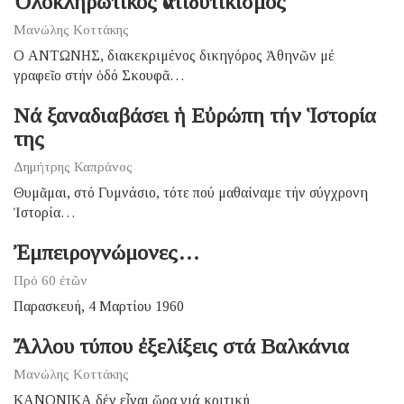
Ὁλοκληρωτικός ἀντιδυτικισμός
Μανώλης Κοττάκης
Ο ΑΝΤΩΝΗΣ, διακεκριμένος δικηγόρος Ἀθηνῶν μέ
γραφεῖο στήν ὁδό Σκουφᾶ…
Νά ξαναδιαβάσει ἡ Εὐρώπη τήν Ἱστορία
της
Δημήτρης Καπράνος
Θυμᾶμαι, στό Γυμνάσιο, τότε πού μαθαίναμε τήν σύγχρονη
Ἱστορία…
Ἐμπειρογνώμονες…
Πρό 60 ἐτῶν
Παρασκευή, 4 Μαρτίου 1960
Ἄλλου τύπου ἐξελίξεις στά Βαλκάνια
Μανώλης Κοττάκης
ΚΑΝΟΝΙΚΑ δέν εἶναι ὥρα γιά κριτική