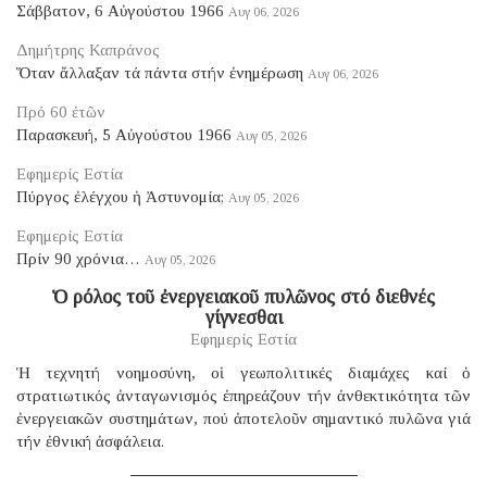
Σάββατον, 6 Αὐγούστου 1966
Αυγ 06, 2026
Δημήτρης Καπράνος
Ὅταν ἄλλαξαν τά πάντα στήν ἐνημέρωση
Αυγ 06, 2026
Πρό 60 ἐτῶν
Παρασκευή, 5 Αὐγούστου 1966
Αυγ 05, 2026
Εφημερίς Εστία
Πύργος ἐλέγχου ἡ Ἀστυνομία;
Αυγ 05, 2026
Εφημερίς Εστία
Πρίν 90 χρόνια…
Αυγ 05, 2026
Ὁ ρόλος τοῦ ἐνεργειακοῦ πυλῶνος στό διεθνές
γίγνεσθαι
Εφημερίς Εστία
Ἡ τεχνητή νοημοσύνη, οἱ γεωπολιτικές διαμάχες καί ὁ
στρατιωτικός ἀνταγωνισμός ἐπηρεάζουν τήν ἀνθεκτικότητα τῶν
ἐνεργειακῶν συστημάτων, πού ἀποτελοῦν σημαντικό πυλῶνα γιά
τήν ἐθνική ἀσφάλεια.