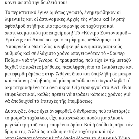
κάνει σωστά τήν δουλειά του!
Τό περιστατικό ἔγινε ἀμέσως γνωστό, ἐνημερώθηκαν οἱ
λιμενικές καί οἱ ἀστυνομικές Ἀρχές τῆς νήσου καί ἐν ριπῇ
ὀφθαλμοῦ στήθηκε μία πρωτοφανής σέ ταχύτητα καί
ἀποτελεσματικότητα ἐπιχείρηση! Τό «Κέντρο Συντονισμοῦ –
Ἐρεύνης καί Διασώσεως», ὁ περίφημος «Θάλαμος» τοῦ
Ὑπουργείου Ναυτιλίας κινήθηκε μέ κινηματογραφικούς
ρυθμούς καί σέ ἐλάχιστο χρόνο ἀπογειωνόταν τό «Σοῦπερ
Ποῦμα» γιά τήν Ἄνδρο. Ὁ τραυματίας, πού εἶχε ἐν τῷ μεταξύ
δεχθεῖ τίς πρῶτες βοήθειες, παρελήφθη ἀπό τό ἑλικόπτερο καί
μετεφέρθη ἀμέσως στήν Ἀθήνα, ὅπου καί ὑπεβλήθη σέ μακρά
καί ἐπίπονη ἐπέμβαση, σέ μία προσπάθεια νά συγκολληθεῖ τό
ἀκρωτηριασμένο του ἄνω ἄκρο! Οἱ χειρουργοί στό ΚΑΤ εἶναι
ἐπιφυλακτικοί, καθώς πρέπει νά περάσει κἄποιος χρόνος γιά
νά ἀποδειχθεῖ τό ἐπιτυχές τῆς ἐπεμβάσεως.
Δυστυχῶς, ὅπως ἔχει ἀναφερθεῖ, ὁ ἄνθρωπος πού πιλοτάριζε
τό μοιραῖο ταχύπλοο, εἶχε καταναλώσει ποσότητα ἀλκοόλ
μεγαλύτερη τοῦ ἐπιτρεπομένου ὁρίου. Καί ἡ ὑπόθεση πῆρε τόν
δρόμο της. Ἀλλά ἄς σταθοῦμε στήν ταχύτητα καί τήν
ἀποτελεσματικότητα μέ τήν ὁποία ἔδρασε τό Λιμενικό Σῶμα.