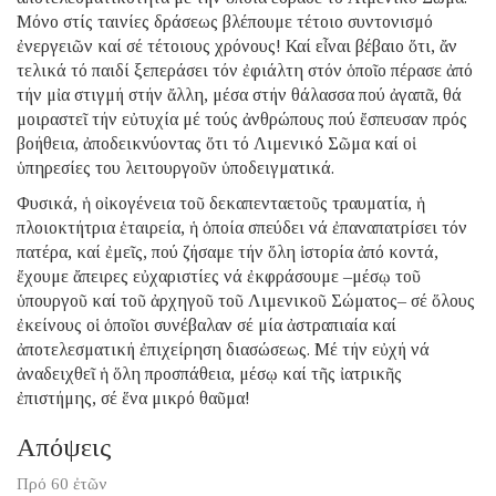
Μόνο στίς ταινίες δράσεως βλέπουμε τέτοιο συντονισμό
ἐνεργειῶν καί σέ τέτοιους χρόνους! Καί εἶναι βέβαιο ὅτι, ἄν
τελικά τό παιδί ξεπεράσει τόν ἐφιάλτη στόν ὁποῖο πέρασε ἀπό
τήν μἰα στιγμή στήν ἄλλη, μέσα στήν θάλασσα πού ἀγαπᾶ, θά
μοιραστεῖ τήν εὐτυχία μέ τούς ἀνθρώπους πού ἔσπευσαν πρός
βοήθεια, ἀποδεικνύοντας ὅτι τό Λιμενικό Σῶμα καί οἱ
ὑπηρεσίες του λειτουργοῦν ὑποδειγματικά.
Φυσικά, ἡ οἰκογένεια τοῦ δεκαπενταετοῦς τραυματία, ἡ
πλοιοκτήτρια ἑταιρεία, ἡ ὁποία σπεύδει νά ἐπαναπατρίσει τόν
πατέρα, καί ἐμεῖς, πού ζήσαμε τήν ὅλη ἱστορία ἀπό κοντά,
ἔχουμε ἄπειρες εὐχαριστίες νά ἐκφράσουμε –μέσῳ τοῦ
ὑπουργοῦ καί τοῦ ἀρχηγοῦ τοῦ Λιμενικοῦ Σώματος– σέ ὅλους
ἐκείνους οἱ ὁποῖοι συνέβαλαν σέ μία ἀστραπιαία καί
ἀποτελεσματική ἐπιχείρηση διασώσεως. Μέ τήν εὐχή νά
ἀναδειχθεῖ ἡ ὅλη προσπάθεια, μέσῳ καί τῆς ἰατρικῆς
ἐπιστήμης, σέ ἕνα μικρό θαῦμα!
Απόψεις
Πρό 60 ἐτῶν