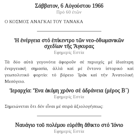
Σάββατον, 6 Αὐγούστου 1966
Πρό 60 ἐτῶν
Ο ΚΟΣΜΟΣ ΑΝΑΓΚΑΙ ΤΟΥ ΤΑΝΑΚΑ
Ἡ ἐνέργεια στό ἐπίκεντρο τῶν νεο-ὀθωμανικῶν
σχεδίων τῆς Ἄγκυρας
Εφημερίς Εστία
Τά δύο αὐτά γεγονότα ἀφοροῦν σέ περιοχές μέ ἰδιαίτερη
ἐνεργειακή σημασία, ἀλλά καί μέ ἔντονο ἱστορικό καί
γεωπολιτικό φορτίο: τό βόρειο Ἰράκ καί τήν Ἀνατολική
Μεσόγειο.
Ἱεραρχία: Ἕνα ἀκόμη χρόνο σέ ἀδράνεια (μέρος B΄)
Εφημερίς Εστία
Σημειώνεται ὅτι δέν εἶναι μέ σειρά ἀξιολογήσεως:
Ναυάγιο τοῦ πολέμου εὑρέθη ἄθικτο στό Ἰόνιο
Εφημερίς Εστία