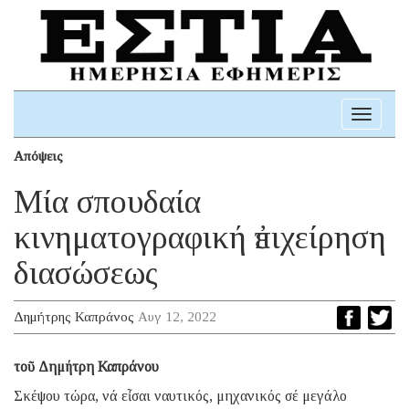
Toggle
navigati
Απόψεις
Μία σπουδαία
κινηματογραφική ἐπιχείρηση
διασώσεως
Δημήτρης Καπράνος
Αυγ 12, 2022
τοῦ Δημήτρη Καπράνου
Σκέψου τώρα, νά εἶσαι ναυτικός, μηχανικός σέ μεγάλο