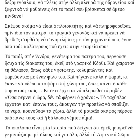
δεξαμενόπλοιο, νά πλέεις στήν ἄλλη πλευρά τῆς ὑδρογείου καί
ξαφνικά νά μαθαίνεις ὅτι τό παιδί σου βρίσκεται σέ ἄμεσο
κίνδυνο!
Σκέψου ἀκόμα νά εἶσαι ὁ πλοιοκτήτης καί νά πληροφορεῖσαι,
πρίν ἀπό τόν πατέρα, τό τραγικό γεγονός καί νά πρέπει νά
βρεθεῖς στή θέση νά συνομιλήσεις μέ τόν μηχανικό σου, ἕναν
ἀπό τούς καλύτερους πού ἔχεις στήν ἑταιρεία σου!
Τό παιδί, στήν Ἄνδρο, γενέτειρα τοῦ πατέρα του, περνοῦσε
ἥσυχα τίς διακοπές του, ἐκεῖ, στό γραφικό Κόρθι. Καί χαιρόταν
τή θάλασσα, ὅπως κάθε νησιώτης, κολυμπῶντας καί
ψαρεύοντας μέ ἕναν φίλο του. Καί πήγαινε καλά ἡ ψαριά, κι
ἔκανε νά «δέσει» τό ψάρι στή ζώνη του, ὅπως κάνει ὁ κάθε
ψαροντουφεκᾶς… Κι ἐκεῖ ἔρχεται νά πληρωθεῖ τό ρηθέν
«Ὅσα φέρνει ἡ ὥρα, δέν τά φέρνει ὁ χρόνος». Τό ταχύπλοο
ἐρχόταν κατ’ ἐπάνω τους, ἄκουγαν τήν προπέλα νά σπαθίζει
τό νερό, κουνοῦσαν τά χέρια, ἀλλά τό μοιραῖο σκάφος πέρασε
ἀπό πάνω τους καί ἡ θάλασσα γέμισε αἷμα!..
Τά ὑπόλοιπα εἶναι μία ἱστορία, πού δείχνει ὅτι ἐμεῖς μπορεῖ νά
γκρινιάζουμε μέ ὅλους καί γιά ὅλα, ἀλλά τό Λιμενικό Σῶμα