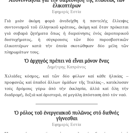
ἑλικοπτέρων
Εφημερίς Εστία
Γιά μιάν ἀκόμη φορά ἀνεδείχθη ἡ παντελής ἔλλειψις
συντονισμοῦ τοῦ ἑλληνικοῦ κράτους, ἀκόμη καί ὅταν πρόκειται
γιά σοβαρά ζητήματα ὅπως ἡ διερεύνησις ἑνός ἀεροπορικοῦ
δυστυχήματος, ἡ σύγκρουσις τῶν δύο πυροσβεστικῶν
ἑλικοπτέρων κατά τήν ὁποία σκοτώθηκαν δύο μέλη τῶν
πληρωμάτων τους.
Ὁ ἀρχηγός πρέπει νά εἶναι μόνον ἕνας
Δημήτρης Καπράνος
Χιλιάδες κόσμος, καί τῶν δύο φύλων καί κάθε ἡλικίας –
προφανῶς καί ὀπαδοί ἄλλων ὁμάδων τῆς Ἰταλίας–, κατέκλυσαν
τούς δρόμους γύρω ἀπό τήν ἐκκλησία, ἀλλά καί ὅλη τήν
διαδρομή, δεξιά καί ἀριστερά, σέ μεγάλη ἀπόσταση ἀπό τόν ναό.
Ὁ ρόλος τοῦ ἐνεργειακοῦ πυλῶνος στό διεθνές
γίγνεσθαι
Εφημερίς Εστία