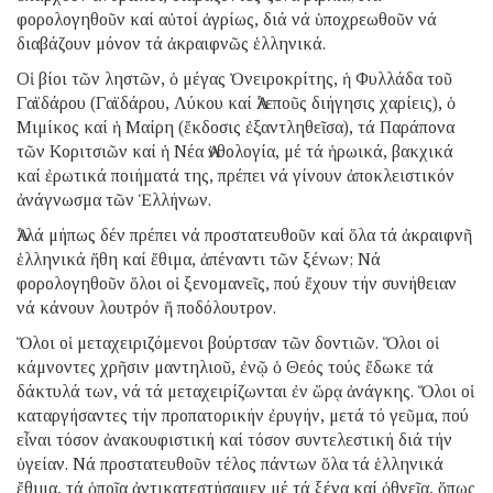
φορολογηθοῦν καί αὐτοί ἀγρίως, διά νά ὑποχρεωθοῦν νά
διαβάζουν μόνον τά ἀκραιφνῶς ἑλληνικά.
Οἱ βίοι τῶν ληστῶν, ὁ μέγας Ὀνειροκρίτης, ἡ Φυλλάδα τοῦ
Γαϊδάρου (Γαϊδάρου, Λύκου καί Ἀλεποῦς διήγησις χαρίεις), ὁ
Μιμίκος καί ἡ Μαίρη (ἔκδοσις ἐξαντληθεῖσα), τά Παράπονα
τῶν Κοριτσιῶν καί ἡ Νέα Ἀνθολογία, μέ τά ἡρωικά, βακχικά
καί ἐρωτικά ποιήματά της, πρέπει νά γίνουν ἀποκλειστικόν
ἀνάγνωσμα τῶν Ἑλλήνων.
Ἀλλά μήπως δέν πρέπει νά προστατευθοῦν καί ὅλα τά ἀκραιφνῆ
ἑλληνικά ἤθη καί ἔθιμα, ἀπέναντι τῶν ξένων; Νά
φορολογηθοῦν ὅλοι οἱ ξενομανεῖς, πού ἔχουν τήν συνήθειαν
νά κάνουν λουτρόν ἤ ποδόλουτρον.
Ὅλοι οἱ μεταχειριζόμενοι βούρτσαν τῶν δοντιῶν. Ὅλοι οἱ
κάμνοντες χρῆσιν μαντηλιοῦ, ἐνῷ ὁ Θεός τούς ἔδωκε τά
δάκτυλά των, νά τά μεταχειρίζωνται ἐν ὥρᾳ ἀνάγκης. Ὅλοι οἱ
καταργήσαντες τήν προπατορικήν ἐρυγήν, μετά τό γεῦμα, πού
εἶναι τόσον ἀνακουφιστική καί τόσον συντελεστική διά τήν
ὑγείαν. Νά προστατευθοῦν τέλος πάντων ὅλα τά ἑλληνικά
ἔθιμα, τά ὁποῖα ἀντικατεστήσαμεν μέ τά ξένα καί ὀθνεῖα, ὅπως