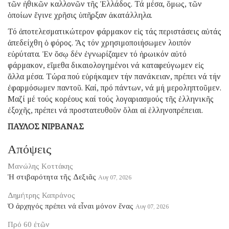
τῶν ἠθικῶν καλλονῶν τῆς Ἑλλάδος. Τά μέσα, ὅμως, τῶν
ὁποίων ἔγινε χρῆσις ὑπῆρξαν ἀκατάλληλα.
Τό ἀποτελεσματικώτερον φάρμακον εἰς τάς περιστάσεις αὐτάς
ἀπεδείχθη ὁ φόρος. Ἄς τόν χρησιμοποιήσωμεν λοιπόν
εὐρύτατα. Ἐν ὅσῳ δέν ἐγνωρίζαμεν τό ἡρωικόν αὐτό
φάρμακον, εἴμεθα δικαιολογημένοι νά καταφεύγωμεν εἰς
ἄλλα μέσα. Τώρα πού εὑρήκαμεν τήν πανάκειαν, πρέπει νά τήν
ἐφαρμόσωμεν παντοῦ. Καί, πρό πάντων, νά μή μεροληπτοῦμεν.
Μαζί μέ τούς κορέους καί τούς λογαριασμούς τῆς ἑλληνικῆς
ἐξοχῆς, πρέπει νά προστατευθοῦν ὅλαι αἱ ἑλληνοπρέπειαι.
ΠΑΥΛΟΣ ΝΙΡΒΑΝΑΣ
Απόψεις
Μανώλης Κοττάκης
Ἡ στιβαρότητα τῆς Δεξιᾶς
Αυγ 07, 2026
Δημήτρης Καπράνος
Ὁ ἀρχηγός πρέπει νά εἶναι μόνον ἕνας
Αυγ 07, 2026
Πρό 60 ἐτῶν