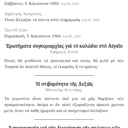
Σάββατον, 6 Αὐγούστου 1966
Αυγ 06, 2026
Δημήτρης Καπράνος
Ὅταν ἄλλαξαν τά πάντα στήν ἐνημέρωση
Αυγ 06, 2026
Πρό 60 ἐτῶν
Παρασκευή, 5 Αὐγούστου 1966
Αυγ 05, 2026
Ἐρωτήματα συγκυριαρχίας γιά τό καλώδιο στό Αἰγαῖο
Εφημερίς Εστία
Ποιός θά μισθώνει τά ἐρευνητικά καί ποιός θά μιλᾶ μέ τήν
Τουρκία ἄν ἀπαιτεῖ ἄδειες, οἱ ἑταιρεῖες ἤ τό κράτος;
Ἡ στιβαρότητα τῆς Δεξιᾶς
Μανώλης Κοττάκης
Τά γεγονότα εἶναι πάντοτε ἐκεῖ γιά νά μᾶς θυμίζουν τήν
πραγματικότητα, ἀκόμα κι ἄν αὐτή ἐξωραΐζεται ἀρκετά χρόνια
μετά, ὅταν τά πάθη ἠρεμοῦν καί οἱ συσχετισμοί ἀλλάζουν.
Ἀσυνεννοησία γιά τήν διερεύνηση τῆς πτώσεως τῶν