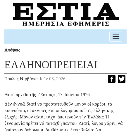
Toggle
navigati
Απόψεις
ΕΛΛΗΝΟΠΡΕΠΕΙΑΙ
Παύλος Νιρβάνας
Ιούν 08, 2026
Ἀπό τό ἀρχεῖο τῆς «Ἑστίας», 17 Ἰουνίου 1926
Δέν ἐννοῶ διατί νά προστατευθοῦν μόνον οἱ κορέοι, τά
κουνούπια, οἱ σκνίπες καί οἱ λογαριασμοί τῆς ἑλληνικῆς
ἐξοχῆς. Μόνον αὐτά, τάχα, ἀποτελοῦν τήν Ἑλλάδα; Ἡ
ξενομανία πρέπει νά παταχθῇ παντοῦ. Διατί, λόγου χάριν, νά
ὑπάρχουν ἄνθρωποι, διαβάζοντες ξένα βιβλία; Νά