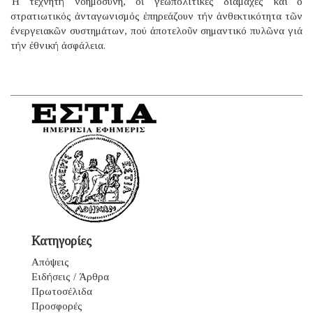
Ἡ τεχνητή νοημοσύνη, οἱ γεωπολιτικές διαμάχες καί ὁ
στρατιωτικός ἀνταγωνισμός ἐπηρεάζουν τήν ἀνθεκτικότητα τῶν
ἐνεργειακῶν συστημάτων, πού ἀποτελοῦν σημαντικό πυλῶνα γιά
τήν ἐθνική ἀσφάλεια.
Κατηγορίες
Απόψεις
Ειδήσεις / Άρθρα
Πρωτοσέλιδα
Προσφορές