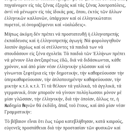
πηγαίνομεν εἰς τάς ξένας ἐξοχάς καί τάς ξένας λουτροπόλεις,
ἀντί νά μένωμεν εἰς τάς ἰδικάς μας, ὅπου, ἐκτός τῶν ἄλλων
ἑλληνικῶν καλλονῶν, ὑπάρχουν καί οἱ ἑλληνικώτατοι
πυρετοί, οἱ ὀνομαζόμενοι καί «ὑαλώδεις».
Μήπως ἀκόμη δέν πρέπει νά προστατευθῇ ἡ ἑλληνοπρεπής
ἐκπαίδευσις καί ἡ ἑλληνοπρεπής ἀγωγή; Νά φορολογηθοῦν
λοιπόν ἀγρίως καί οἱ στέλλοντες τά παιδιά των νά
σπουδάσουν εἰς ξένα σχολεῖα. Τά παιδιά τῶν Ἑλλήνων πρέπει
νά μένουν ὅλα ἀνεξαιρέτως ἐδῶ, διά νά διδάσκωνται, κάθε
χρόνον, καί ἀπό μίαν νέαν ἑλληνικήν γλῶσσαν καί νά
γίνωνται ξεφτέρια εἰς τήν δημοτικήν, τήν καθαρεύουσαν τήν
ὑπερκαθαρεύουσαν, τήν ἁπλοποιημένην καθαρεύουσαν, τήν
μικτήν κ.τ.λ. κ.τ.λ. Τί τά θέλουν τά γαλλικά, τά ἀγγλικά, τά
γερμανικά, ὅταν μποροῦν νά γίνουν πολύγλωσσοι μόνον μέ
μίαν γλῶσσαν, τήν ἑλληνικήν, διά τήν ὁποίαν, ἄλλως τε, ἡ
Ἀκαδημία Ἀθηνῶν θά ἐκδίδη, ἅπαξ τοῦ ἔτους, καί ἀπό μίαν νέαν
Γραμματικήν;
Τό βέβαιον εἶναι ὅτι ἕως τώρα κατεβλήθησαν, κατά καιρούς,
εὐγενεῖς προσπάθειαι διά τήν προστασίαν τῶν φυσικῶν καί