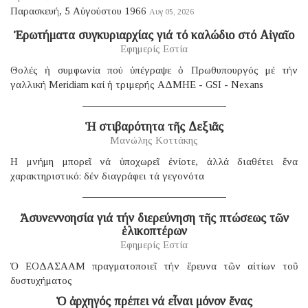
Παρασκευή, 5 Αὐγούστου 1966
Αυγ 05, 2026
Ἐρωτήματα συγκυριαρχίας γιά τό καλώδιο στό Αἰγαῖο
Εφημερίς Εστία
Θολές ἡ συμφωνία πού ὑπέγραψε ὁ Πρωθυπουργός μέ τήν
γαλλική Μeridiam καί ἡ τριμερής ΑΔΜΗΕ - GSI - Nexans
Ἡ στιβαρότητα τῆς Δεξιᾶς
Μανώλης Κοττάκης
H μνήμη μπορεῖ νά ὑποχωρεῖ ἐνίοτε, ἀλλά διαθέτει ἕνα
χαρακτηριστικό: δέν διαγράφει τά γεγονότα
Ἀσυνεννοησία γιά τήν διερεύνηση τῆς πτώσεως τῶν
ἑλικοπτέρων
Εφημερίς Εστία
Ὁ ΕΟΔΑΣΑΑΜ πραγματοποιεῖ τήν ἔρευνα τῶν αἰτίων τοῦ
δυστυχήματος
Ὁ ἀρχηγός πρέπει νά εἶναι μόνον ἕνας