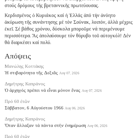
στούς δρόμους τῆς βρεταννικῆς πρωτεύουσας.
Κερδισμένος ὁ Κυριάκος καί ἡ Ἑλλάς ἀπό τήν ἀνόητο
ἀκύρωση τῆς συνάντησης μέ τόν Σούνακ, λοιπόν, ἀλλά μέχρις
ἐκεῖ. Σέ βάθος χρόνου, δύσκολα μποροῦμε νά περιμένουμε
περισσότερα. Ἄς ἀπολαύσουμε τόν θόρυβο τοῦ αὐτογκόλ! Δέν
θά διαρκέσει καί πολύ.
Απόψεις
Μανώλης Κοττάκης
Ἡ στιβαρότητα τῆς Δεξιᾶς
Αυγ 07, 2026
Δημήτρης Καπράνος
Ὁ ἀρχηγός πρέπει νά εἶναι μόνον ἕνας
Αυγ 07, 2026
Πρό 60 ἐτῶν
Σάββατον, 6 Αὐγούστου 1966
Αυγ 06, 2026
Δημήτρης Καπράνος
Ὅταν ἄλλαξαν τά πάντα στήν ἐνημέρωση
Αυγ 06, 2026
Πρό 60 ἐτῶν