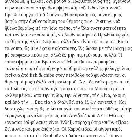
ἀγνοοῦμε, ἡ Ἑλλάς, ὄχι μόνον ὁ Πρωθυπουργός της, βγαίνουν
κερδισμένοι ἀπό τήν ἄκομψη στάση τοῦ Ἰνδο-Βρεταννοῦ
Πρωθυπουργοῦ Ρίσι Σούνακ. Ἡ ἀκύρωση τῆς συνάντησης
βοηθᾶ στήν διεθνοποίηση τοῦ θέματος τῶν Γλυπτῶν. Θά
ἤθελα βεβαίως μέ τόν ἴδιο τρόπο, τήν ἴδια συστηματικότητα
καί τόν ἴδιο ἐνθουσιασμό, νά διεθνοποιήσει ὁ Πρωθυπουργός
τό θέμα τῆς Ἁγίας Σοφίας –ἀλλά δέν εἶναι τῆς στιγμῆς. Κατά
τά λοιπά, ἄς μήν ἔχουμε αὐταπάτες. Ἄς δώσουμε τήν μάχη μας
μέ ἀποφασιστικότητα, ἀλλά ἄς μήν περιμένουμε πολλά. Ἡ
ἐπίσκεψή μου στό Βρεταννικό Μουσεῖο τόν περασμένο
Ἰανουάριο μοῦ δημιούργησε αἰσθήματα μεγάλης μελαγχολίας
(τσίκνα ἀπό fish & chips στόν περίβολο πού φυλάσσονται οἱ
θησαυροί μας;) ἀλλά καί ρεαλισμοῦ. Ἄν μᾶς ἐπέστρεφαν ποτέ
τά Γλυπτά, τότε θά ἄνοιγε ἡ πόρτα, ὥστε τό Μουσεῖο μέ τά
«κλεψιμέικα» ἀπό τήν Ἰνδία, τήν Αἴγυπτο, τήν Κίνα, ἀκόμη
καί ἀπό τήν …Σκωτία νά διαλυθεῖ στά ἐξ ὧν συνετέθη! Καί
δυστυχῶς, γιά ἐμᾶς, ἡ λειτουργία του συνδέεται εὐθέως μέ τήν
παραγωγή μεγάλου μέρους τοῦ Λονδρέζικου ΑΕΠ: Θέσεις
ἐργασίας (οἱ φύλακες εἶναι Ἰνδοί), παροχή ὑπηρεσιῶν, τζίρος.
Ζεῖ πολύς κόσμος ἀπό αὐτό. Οἱ Καρυάτιδες, οἱ αἰγυπτιακές
μούμιες, τά τοτέμ, βοηθοῦν νά ὑπάρχει κοινωνική εἰρήνη