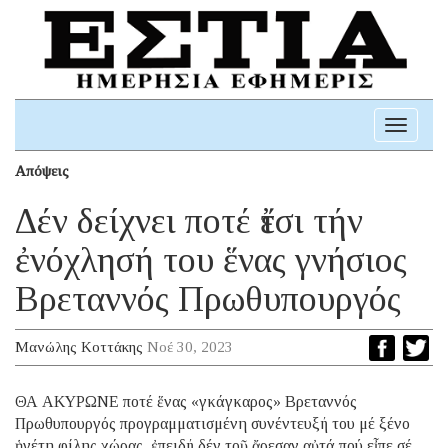
Toggle
navigati
Απόψεις
Δέν δείχνει ποτέ ἔτσι τήν
ἐνόχλησή του ἕνας γνήσιος
Βρεταννός Πρωθυπουργός
Μανώλης Κοττάκης
Νοέ 30, 2023
ΘΑ ΑΚΥΡΩΝΕ ποτέ ἕνας «γκάγκαρος» Βρεταννός
Πρωθυπουργός προγραμματισμένη συνέντευξή του μέ ξένο
ἡγέτη φίλης χώρας, ἐπειδή δέν τοῦ ἄρεσαν αὐτά πού εἶπε σέ