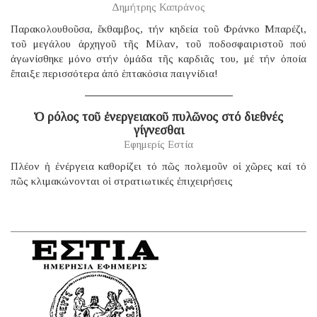
Δημήτρης Καπράνος
Παρακολουθοῦσα, ἔκθαμβος, τήν κηδεία τοῦ Φράνκο Μπαρέζι,
τοῦ μεγάλου ἀρχηγοῦ τῆς Μίλαν, τοῦ ποδοσφαιριστοῦ πού
ἀγωνίσθηκε μόνο στήν ὁμάδα τῆς καρδιᾶς του, μέ τήν ὁποία
ἔπαιξε περισσότερα ἀπό ἑπτακόσια παιγνίδια!
Ὁ ρόλος τοῦ ἐνεργειακοῦ πυλῶνος στό διεθνές
γίγνεσθαι
Εφημερίς Εστία
Πλέον ἡ ἐνέργεια καθορίζει τό πῶς πολεμοῦν οἱ χῶρες καί τό
πῶς κλιμακώνονται οἱ στρατιωτικές ἐπιχειρήσεις