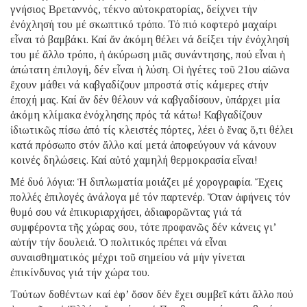
γνήσιος Βρεταννός, τέκνο αὐτοκρατορίας, δείχνει τήν
ἐνόχλησή του μέ σκωπτικό τρόπο. Τό πιό κοφτερό μαχαίρι
εἶναι τό βαμβάκι. Καί ἄν ἀκόμη θέλει νά δείξει τήν ἐνόχλησή
του μέ ἄλλο τρόπο, ἡ ἀκύρωση μιᾶς συνάντησης, πού εἶναι ἡ
ἀπώτατη ἐπιλογή, δέν εἶναι ἡ λύση. Οἱ ἡγέτες τοῦ 21ου αἰῶνα
ἔχουν μάθει νά καβγαδίζουν μπροστά στίς κάμερες στήν
ἐποχή μας. Καί ἄν δέν θέλουν νά καβγαδίσουν, ὑπάρχει μία
ἀκόμη κλίμακα ἐνόχλησης πρός τά κάτω! Καβγαδίζουν
ἰδιωτικῶς πίσω ἀπό τίς κλειστές πόρτες, λέει ὁ ἕνας ὅ,τι θέλει
κατά πρόσωπο στόν ἄλλο καί μετά ἀποφεύγουν νά κάνουν
κοινές δηλώσεις. Καί αὐτό χαμηλή θερμοκρασία εἶναι!
Μέ δυό λόγια: Ἡ διπλωματία μοιάζει μέ χορογραφία. Ἔχεις
πολλές ἐπιλογές ἀνάλογα μέ τόν παρτενέρ. Ὅταν ἀφήνεις τόν
θυμό σου νά ἐπικυριαρχήσει, ἀδιαφορῶντας γιά τά
συμφέροντα τῆς χώρας σου, τότε προφανῶς δέν κάνεις γι’
αὐτήν τήν δουλειά. Ὁ πολιτικός πρέπει νά εἶναι
συναισθηματικός μέχρι τοῦ σημείου νά μήν γίνεται
ἐπικίνδυνος γιά τήν χώρα του.
Τούτων δοθέντων καί ἐφ’ ὅσον δέν ἔχει συμβεῖ κάτι ἄλλο πού