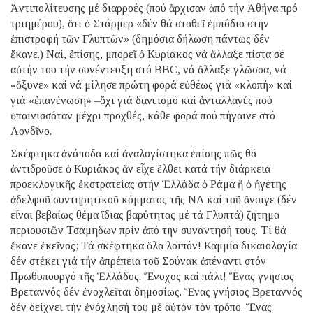
Ἀντιπολίτευσης μέ διαρροές (πού ἄρχισαν ἀπό τήν Ἀθήνα πρό
τριημέρου), ὅτι ὁ Στάρμερ «δέν θά σταθεῖ ἐμπόδιο στήν
ἐπιστροφή τῶν Γλυπτῶν» (δημόσια δήλωση πάντως δέν
ἔκανε.) Ναί, ἐπίσης, μπορεῖ ὁ Κυριάκος νά ἄλλαξε πίστα σέ
αὐτήν του τήν συνέντευξη στό BBC, νά ἄλλαξε γλῶσσα, νά
«ὄξυνε» καί νά μίλησε πρώτη φορά εὐθέως γιά «κλοπή» καί
γιά «ἐπανένωση» –ὄχι γιά δανεισμό καί ἀνταλλαγές πού
ὑπαινισσόταν μέχρι προχθές, κάθε φορά πού πήγαινε στό
Λονδῖνο.
Σκέφτηκα ἀνάποδα καί ἀναλογίστηκα ἐπίσης πῶς θά
ἀντιδροῦσε ὁ Κυριάκος ἄν εἶχε ἔλθει κατά τήν διάρκεια
προεκλογικῆς ἐκστρατείας στήν Ἑλλάδα ὁ Ράμα ἤ ὁ ἡγέτης
ἀδελφοῦ συντηρητικοῦ κόμματος τῆς ΝΔ καί τοῦ ἄνοιγε (δέν
εἶναι βεβαίως θέμα ἴδιας βαρύτητας μέ τά Γλυπτά) ζήτημα
περιουσιῶν Τσάμηδων πρίν ἀπό τήν συνάντησή τους. Τί θά
ἔκανε ἐκεῖνος; Τά σκέφτηκα ὅλα λοιπόν! Καμμία δικαιολογία
δέν στέκει γιά τήν ἀπρέπεια τοῦ Σούνακ ἀπέναντι στόν
Πρωθυπουργό τῆς Ἑλλάδος. Ἔνοχος καί πάλι! Ἕνας γνήσιος
Βρεταννός δέν ἐνοχλεῖται δημοσίως. Ἕνας γνήσιος Βρεταννός
δέν δείχνει τήν ἐνόχλησή του μέ αὐτόν τόν τρόπο. Ἕνας