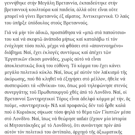
γεννήθηκε στήν Μεγάλη Βρεταννία, ἐκπαιδεύτηκε στήν
βρεταννική κουλτούρα καί παιδεία, ἀλλά οὔτε εἶναι οὔτε
μπορεῖ νά γίνει Βρεταννός ἐξ αἵματος. Ἀντικειμενικά. Ὁ λαός
του ὑπῆρξε ὑπόδουλος στούς Βρεταννούς.
Γιά νά μήν τόν ἀδικῶ, προσπάθησα νά «μπῶ στά παπούτσια»
του καί νά σκεφτῶ ἀνάποδα μήπως καί καταλάβω τί τόν
ἐνόχλησε τόσο πολύ, μέχρι νά φθάσει στό «ἀπονενοημένο»
διάβημα. Ναί, ἔχει ἐκλογές συντόμως καί ἀπέχει τῶν
Ἐργατικῶν εἴκοσι μονάδες, χωρίς αὐτό νά εἶναι
ἀποκλειστικῶς δική του εὐθύνη. Τό κόμμα του ἔχει κάνει
μεγάλο πολιτικό κύκλο. Ναί, ἴσως μέ αὐτόν τόν λαϊκισμό τῆς
ἀκύρωσης, πού θά κληθεῖ νά ἐξηγήσει στό μέλλον, ἤθελε νά
συσπειρώσει τά «ἐθνίκια» του, ὅπως μοῦ τηλεφώνησε στενός
συνεργάτης τοῦ Πρωθυπουργοῦ χθές ἀπό τό Λονδῖνο. Ναί, οἱ
Βρεταννοί Συντηρητικοί Τόρυς εἶναι ἀδελφό κόμμα μέ τήν, ἄς
ποῦμε, «συντηρητική» ΝΔ καί προφανῶς δέν τοῦ ἦρθε καλά
πού ὁ Κυριάκος σήκωσε τόσο ψηλά τό θέμα τῶν Γλυπτῶν μέσα
στό Λονδῖνο. Ναί, ἴσως νά θεώρησε unfair (ἔχουν μία ἱστορία
οἱ Μητσοτάκηδες μέ τό Λονδῖνο), ὅτι συνάντησε πρίν ἀπό
αὐτόν τόν πολιτικό του ἀντίπαλο, ἀρχηγό τῆς ἀξιωματικῆς