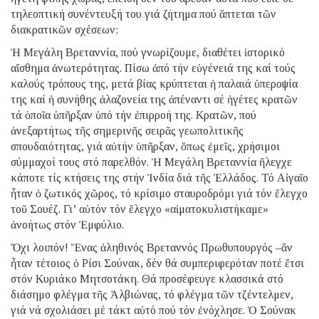
τηλεοπτική συνέντευξή του γιά ζήτημα πού ἅπτεται τῶν
διακρατικῶν σχέσεων;
Ἡ Μεγάλη Βρεταννία, πού γνωρίζουμε, διαθέτει ἱστορικό
αἴσθημα ἀνωτερότητας. Πίσω ἀπό τήν εὐγένειά της καί τούς
καλούς τρόπους της, μετά βίας κρύπτεται ἡ παλαιά ὑπεροψία
της καί ἡ συνήθης ἀλαζονεία της ἀπέναντι σέ ἡγέτες κρατῶν
τά ὁποῖα ὑπῆρξαν ὑπό τήν ἐπιρροή της. Κρατῶν, πού
ἀνεξαρτήτως τῆς σημερινῆς σειρᾶς γεωπολιτικῆς
σπουδαιότητας, γιά αὐτήν ὑπῆρξαν, ὅπως ἐμεῖς, χρήσιμοι
σύμμαχοί τους στό παρελθόν. Ἡ Μεγάλη Βρεταννία ἤλεγχε
κάποτε τίς κτήσεις της στήν Ἰνδία διά τῆς Ἑλλάδος. Τό Αἰγαῖο
ἦταν ὁ ζωτικός χῶρος, τό κρίσιμο σταυροδρόμι γιά τόν ἔλεγχο
τοῦ Σουέζ. Γι’ αὐτόν τόν ἔλεγχο «αἱματοκυλιστήκαμε»
ἀνοήτως στόν Ἐμφύλιο.
Ὄχι λοιπόν! Ἕνας ἀληθινός Βρεταννός Πρωθυπουργός –ἄν
ἦταν τέτοιος ὁ Ρίσι Σούνακ, δέν θά συμπεριφερόταν ποτέ ἔτσι
στόν Κυριάκο Μητσοτάκη. Θά προσέφευγε κλασσικά στό
διάσημο φλέγμα τῆς Ἀλβιώνας, τό φλέγμα τῶν τζέντελμεν,
γιά νά σχολιάσει μέ τάκτ αὐτό πού τόν ἐνόχλησε. Ὁ Σούνακ