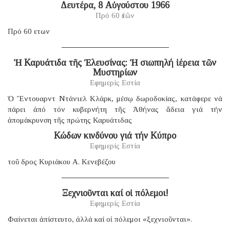
Δευτέρα, 8 Αὐγούστου 1966
Πρό 60 ἐτῶν
Πρό 60 ετων
Ἡ Καρυάτιδα τῆς Ἐλευσίνας: Ἡ σιωπηλή ἱέρεια τῶν
Μυστηρίων
Εφημερίς Εστία
Ὁ Ἔντουαρντ Ντάνιελ Κλάρκ, μέσῳ δωροδοκίας, κατάφερε νά
πάρει ἀπό τόν κυβερνήτη τῆς Ἀθήνας ἄδεια γιά τήν
ἀπομάκρυνση τῆς πρώτης Καρυάτιδας
Κώδων κινδύνου γιά τήν Κύπρο
Εφημερίς Εστία
τοῦ δρος Κυριάκου Α. Κενεβέζου
Ξεχνιοῦνται καί οἱ πόλεμοι!
Εφημερίς Εστία
Φαίνεται ἀπίστευτο, ἀλλά καί οἱ πόλεμοι «ξεχνιοῦνται».