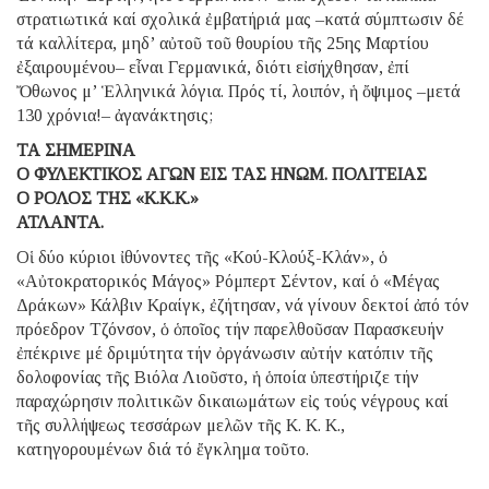
στρατιωτικά καί σχολικά ἐμβατήριά μας –κατά σύμπτωσιν δέ
τά καλλίτερα, μηδ’ αὐτοῦ τοῦ θουρίου τῆς 25ης Μαρτίου
ἐξαιρουμένου– εἶναι Γερμανικά, διότι εἰσήχθησαν, ἐπί
Ὄθωνος μ’ Ἑλληνικά λόγια. Πρός τί, λοιπόν, ἡ ὄψιμος –μετά
130 χρόνια!– ἀγανάκτησις;
ΤΑ ΣΗΜΕΡΙΝΑ
Ο ΦΥΛΕΚΤΙΚΟΣ ΑΓΩΝ ΕΙΣ ΤΑΣ ΗΝΩΜ. ΠΟΛΙΤΕΙΑΣ
O ΡΟΛΟΣ ΤΗΣ «Κ.Κ.Κ.»
ΑΤΛΑΝΤΑ.
Οἱ δύο κύριοι ἰθύνοντες τῆς «Κού-Κλούξ-Κλάν», ὁ
«Αὐτοκρατορικός Μάγος» Ρόμπερτ Σέντον, καί ὁ «Μέγας
Δράκων» Κάλβιν Κραίγκ, ἐζήτησαν, νά γίνουν δεκτοί ἀπό τόν
πρόεδρον Τζόνσον, ὁ ὁποῖος τήν παρελθοῦσαν Παρασκευήν
ἐπέκρινε μέ δριμύτητα τήν ὀργάνωσιν αὐτήν κατόπιν τῆς
δολοφονίας τῆς Βιόλα Λιοῦστο, ἡ ὁποία ὑπεστήριζε τήν
παραχώρησιν πολιτικῶν δικαιωμάτων εἰς τούς νέγρους καί
τῆς συλλήψεως τεσσάρων μελῶν τῆς Κ. Κ. Κ.,
κατηγορουμένων διά τό ἔγκλημα τοῦτο.