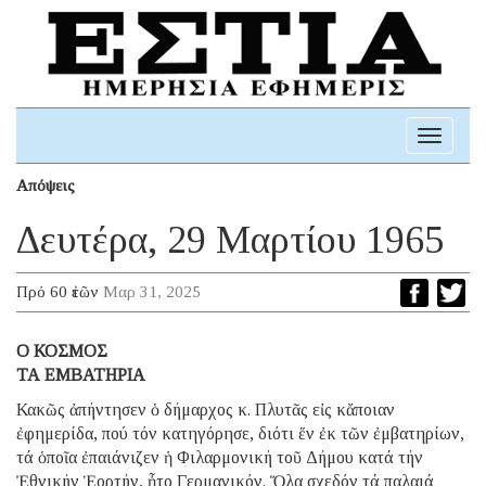
Toggle
navigati
Απόψεις
Δευτέρα, 29 Μαρτίου 1965
Πρό 60 ἐτῶν
Μαρ 31, 2025
O ΚΟΣΜΟΣ
ΤΑ ΕΜΒΑΤΗΡΙΑ
Κακῶς ἀπήντησεν ὁ δήμαρχος κ. Πλυτᾶς εἰς κἄποιαν
ἐφημερίδα, πού τόν κατηγόρησε, διότι ἕν ἐκ τῶν ἐμβατηρίων,
τά ὁποῖα ἐπαιάνιζεν ἡ Φιλαρμονική τοῦ Δήμου κατά τήν
Ἐθνικήν Ἑορτήν, ἦτο Γερμανικόν. Ὅλα σχεδόν τά παλαιά