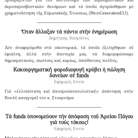
ἀεροπυροσβεστικῶν δυνάμεων καί τά ὁποῖα ἀγοράσθηκαν μέ
χρηματοδότηση τῆς Εὐρωπαϊκῆς Ἑνώσεως (NextGenerationEU).
Ὅταν ἄλλαξαν τά πάντα στήν ἐνημέρωση
Δημήτρης Καπράνος
Δέν ἀναφερόμεθα στά οἰκονομικά, τά ὁποῖα ἐξελίχθηκαν σέ
ἐφιάλτη, ἀλλά στήν ἀποτυχία μας νά διαμορφώσουμε
δημοκρατικούς, σωστούς καί, κυρίως, ὑπεύθυνους πολῖτες.
Κακουργηματική φοροδιαφυγή κρύβει ἡ πώληση
δανείων σέ funds
Εφημερίς Εστία
Γιά «ἐλλιπέστατη καί ἀποπροσανατολιστική» ἀπάντηση στήν
Βουλή κατηγορεῖ τόν κ. Στουρνάρα
Τά funds ὑπονομεύουν τήν ἀπόφαση τοῦ Ἀρείου Πάγου
γιά τούς τόκους!
Εφημερίς Εστία
Μπλοκάρουν τήν πληρωμή τῶν νέων, μειωμένων δόσεων