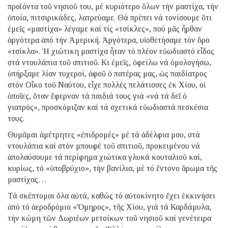
προϊόντα τοῦ νησιοῦ του, μέ κυριότερο ὅλων τήν μαστίχα, τήν
ὁποία, πιτσιρικάδες, λατρεύαμε. Θά πρέπει νά τονίσουμε ὅτι
ἐμεῖς «μαστίχα» λέγαμε καί τίς «τσίκλες», πού μᾶς ἦρθαν
ἀργότερα ἀπό τήν Ἀμερική. Ἀργότερα, υἱοθετήσαμε τόν ὅρο
«τσίκλα». Ἡ χιώτικη μαστίχα ἦταν τό πλέον εὐωδιαστό εἶδος
στά ντουλάπια τοῦ σπιτιοῦ. Κι ἐμεῖς, ὀφείλω νά ὁμολογήσω,
ὑπήρξαμε λίαν τυχεροί, ἀφοῦ ὁ πατέρας μας, ὡς παιδίατρος
στόν Οἶκο τοῦ Ναύτου, εἶχε πολλές πελάτισσες ἐκ Χίου, οἱ
ὁποῖες, ὅταν ἔφερναν τά παιδιά τους γιά «νά τά δεῖ ὁ
γιατρός», προσκόμιζαν καί τά σχετικά εὐωδιαστά πεσκέσια
τους.
Θυμᾶμαι ἀμέτρητες «ἐπιδρομές» μέ τά ἀδέλφια μου, στά
ντουλάπια καί στόν μπουφέ τοῦ σπιτιοῦ, προκειμένου νά
ἀπολαύσουμε τά περίφημα χιώτικα γλυκά κουταλιοῦ καί,
κυρίως, τό «ὑποβρύχιο», τήν βανίλια, μέ τό ἔντονο ἄρωμα τῆς
μαστίχας…
Τά σκέπτομαι ὅλα αὐτά, καθώς τό αὐτοκίνητο ἔχει ἐκκινήσει
ἀπό τό ἀεροδρόμιο «Ὅμηρος», τῆς Χίου, γιά τά Καρδάμυλα,
τήν κώμη τῶν Δωριέων μετοίκων τοῦ νησιοῦ καί γενέτειρα