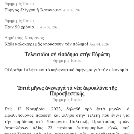
Εφημερίς Εστία
Πύργος ἐλέγχου ἡ Ἀστυνομία;
Αυγ 05, 2026
Εφημερίς Εστία
Πρίν 90 χρόνια…
Αυγ 05, 2026
Δημήτρης Καπράνος
Κάθε καλοκαίρι μᾶς κηρύσσουν τόν πόλεμο!
Αυγ 04, 2026
Τελευταῖοι σέ εἰσόδημα στήν Εὐρώπη
Εφημερίς Εστία
Οἱ ἀριθμοί πλήττουν τό κυβερνητικό ἀφήγημα γιά τήν οἰκονομία
Ἑπτά μῆνες ἀνενεργά τά νέα ἀεροπλάνα τῆς
Πυροσβεστικῆς
Εφημερίς Εστία
Στίς 13 Νοεμβρίου 2025, δηλαδή πρό ἑπτά μηνῶν, ὁ
Πρωθυπουργός παρέστη καί μίλησε στήν τελετή πού ἔγινε γιά
τήν παράδοση στό Ὑπουργεῖο Πολιτικῆς Προστασίας τριῶν
ἀεροπλάνων ἀξίας 23 περίπου ἑκατομμυρίων εὐρώ, πού
προορίζονταν γιά τόν συντονισμό τῶν πυροσβεστικῶν καί