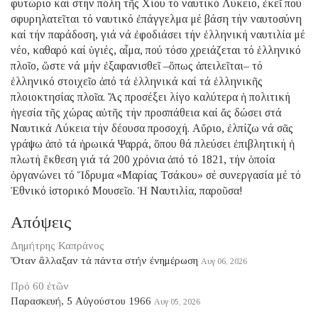
φυτώριο καί στήν πόλη τῆς Χίου τό ναυτικό Λύκειο, ἐκεῖ πού
σφυρηλατεῖται τό ναυτικό ἐπάγγελμα μέ βάση τήν ναυτοσύνη
καί τήν παράδοση, γιά νά ἐφοδιάσει τήν ἑλληνική ναυτιλία μέ
νέο, καθαρό καί ὑγιές, αἷμα, πού τόσο χρειάζεται τό ἑλληνικό
πλοῖο, ὥστε νά μήν ἐξαφανισθεῖ –ὅπως ἀπειλεῖται– τό
ἑλληνικό στοιχεῖο ἀπό τά ἑλληνικά καί τά ἑλληνικῆς
πλοιοκτησίας πλοῖα. Ἄς προσέξει λίγο καλύτερα ἡ πολιτική
ἡγεσία τῆς χώρας αὐτῆς τήν προσπάθεια καί ἄς δώσει στά
Ναυτικά Λύκεια τήν δέουσα προσοχή. Αὔριο, ἐλπίζω νά σᾶς
γράψω ἀπό τά ἡρωικά Ψαρρά, ὅπου θά πλεύσει ἐπιβλητική ἡ
πλωτή ἔκθεση γιά τά 200 χρόνια ἀπό τό 1821, τήν ὁποία
ὀργανώνει τό Ἵδρυμα «Μαρίας Τσάκου» σέ συνεργασία μέ τό
Ἐθνικό ἱστορικό Μουσεῖο. Ἡ Ναυτιλία, παροῦσα!
Απόψεις
Δημήτρης Καπράνος
Ὅταν ἄλλαξαν τά πάντα στήν ἐνημέρωση
Αυγ 06, 2026
Πρό 60 ἐτῶν
Παρασκευή, 5 Αὐγούστου 1966
Αυγ 05, 2026