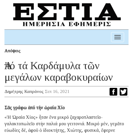
Toggle
navigati
Απόψεις
Ἀπό τά Καρδάμυλα τῶν
μεγάλων καραβοκυραίων
Δημήτρης Καπράνος
Σεπ 16, 2021
Σᾶς γράφω ἀπό τήν ὡραία Χίο
«Ἡ Ὡραία Χίος» ἦταν ἕνα μικρό ζαχαροπλαστεῖο-
γαλακτοπωλεῖο στήν παλιά μου γειτονιά. Μικρό μέν, γεμᾶτο
εὐωδίες δέ, ἀφοῦ ὁ ἰδιοκτήτης, Χιώτης, φυσικά, ἔφερνε