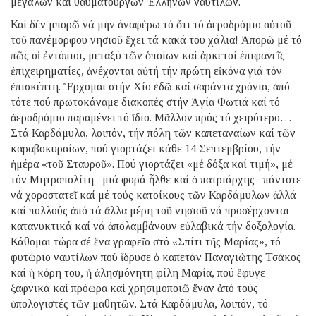
μεγάλων καί θαυματουργῶν Ἑλλήνων ναυτίλων.
Καί δέν μπορῶ νά μήν ἀναφέρω τό ὅτι τό ἀεροδρόμιο αὐτοῦ
τοῦ πανέμορφου νησιοῦ ἔχει τά κακά του χάλια! Ἀπορῶ μέ τό
πῶς οἱ ἐντόπιοι, μεταξύ τῶν ὁποίων καί ἀρκετοί ἐπιφανεῖς
ἐπιχειρηματίες, ἀνέχονται αὐτή τήν πρώτη εἰκόνα γιά τόν
ἐπισκέπτη. Ἔρχομαι στήν Χίο ἐδῶ καί σαράντα χρόνια, ἀπό
τότε πού πρωτοκάναμε διακοπές στήν Ἁγία Φωτιά καί τό
ἀεροδρόμιο παραμένει τό ἴδιο. Μᾶλλον πρός τό χειρότερο…
Στά Καρδάμυλα, λοιπόν, τήν πόλη τῶν καπεταναίων καί τῶν
καραβοκυραίων, πού γιορτάζει κάθε 14 Σεπτεμβρίου, τήν
ἡμέρα «τοῦ Σταυροῦ». Πού γιορτάζει «μέ δόξα καί τιμή», μέ
τόν Μητροπολίτη –μιά φορά ἦλθε καί ὁ πατριάρχης– πάντοτε
νά χοροστατεῖ καί μέ τούς κατοίκους τῶν Καρδάμυλων ἀλλά
καί πολλούς ἀπό τά ἄλλα μέρη τοῦ νησιοῦ νά προσέρχονται
κατανυκτικά καί νά ἀπολαμβάνουν εὐλαβικά τήν δοξολογία.
Κάθομαι τώρα σέ ἕνα γραφεῖο στό «Σπίτι τῆς Μαρίας», τό
φυτώριο ναυτίλων πού ἵδρυσε ὁ καπετάν Παναγιώτης Τσάκος
καί ἡ κόρη του, ἡ ἀλησμόνητη φίλη Μαρία, πού ἔφυγε
ξαφνικά καί πρόωρα καί χρησιμοποιῶ ἕναν ἀπό τούς
ὑπολογιστές τῶν μαθητῶν. Στά Καρδάμυλα, λοιπόν, τό