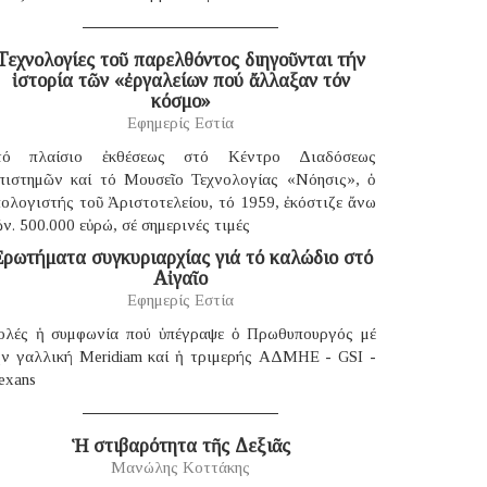
Τεχνολογίες τοῦ παρελθόντος διηγοῦνται τήν
ἱστορία τῶν «ἐργαλείων πού ἄλλαξαν τόν
κόσμο»
Εφημερίς Εστία
τό πλαίσιο ἐκθέσεως στό Κέντρο Διαδόσεως
πιστημῶν καί τό Μουσεῖο Τεχνολογίας «Νόησις», ὁ
ολογιστής τοῦ Ἀριστοτελείου, τό 1959, ἐκόστιζε ἄνω
ν. 500.000 εὐρώ, σέ σημερινές τιμές
ρωτήματα συγκυριαρχίας γιά τό καλώδιο στό
Αἰγαῖο
Εφημερίς Εστία
ολές ἡ συμφωνία πού ὑπέγραψε ὁ Πρωθυπουργός μέ
ήν γαλλική Μeridiam καί ἡ τριμερής ΑΔΜΗΕ - GSI -
exans
Ἡ στιβαρότητα τῆς Δεξιᾶς
Μανώλης Κοττάκης