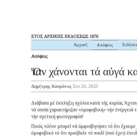
ΕΤΟΣ ΑΡΧΙΚΗΣ ΕΚΔΟΣΕΩΣ 1876
Αρχική
Ειδήσε
Απόψεις
Απόψεις
Ὅταν χάνονται τά αὐγά 
Δημήτρης Καπράνος
Σεπ 26, 2023
Διάβασα μέ ἔκπληξη σχόλια κατά τῆς κυρίας Ἀχτσι
τά ὁποῖα χαρακτήριζαν «ὁμοφοβική» τήν ἐνέργειά τη
τήν σχετική φωτογραφία!
Ποιός πλέον μπορεῖ νά ἀμφισβητήσει τό ὅτι ἔχουμε 
ὁμοφοβικό τό ὅτι προέβαλε τό παιδί (πού ἔχει) ἐπειδ