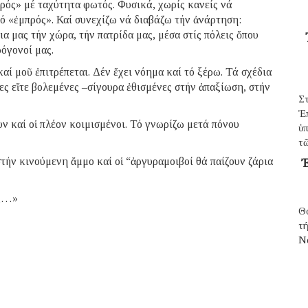
ρός» μέ ταχύτητα φωτός. Φυσικά, χωρίς κανείς νά
τό «ἐμπρός». Καί συνεχίζω νά διαβάζω τήν ἀνάρτηση:
ια μας τήν χώρα, τήν πατρίδα μας, μέσα στίς πόλεις ὅπου
όγονοί μας.
ί μοῦ ἐπιτρέπεται. Δέν ἔχει νόημα καί τό ξέρω. Τά σχέδια
νες εἴτε βολεμένες –σίγουρα ἐθισμένες στήν ἀπαξίωση, στήν
Σ
Ἐ
ν καί οἱ πλέον κοιμισμένοι. Τό γνωρίζω μετά πόνου
ὑπ
τῶ
τήν κινούμενη ἄμμο καί οἱ “ἀργυραμοιβοί θά παίζουν ζάρια
Ἐ
ος…»
Θ
τ
N