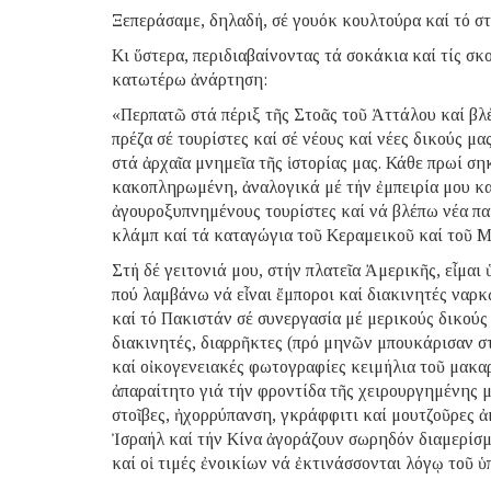
Ξεπεράσαμε, δηλαδή, σέ γουόκ κουλτούρα καί τό σ
Κι ὕστερα, περιδιαβαίνοντας τά σοκάκια καί τίς σκ
κατωτέρω ἀνάρτηση:
«Περπατῶ στά πέριξ τῆς Στοᾶς τοῦ Ἀττάλου καί βλ
πρέζα σέ τουρίστες καί σέ νέους καί νέες δικούς μ
στά ἀρχαῖα μνημεῖα τῆς ἱστορίας μας. Κάθε πρωί ση
κακοπληρωμένη, ἀναλογικά μέ τήν ἐμπειρία μου καί
ἀγουροξυπνημένους τουρίστες καί νά βλέπω νέα πα
κλάμπ καί τά καταγώγια τοῦ Κεραμεικοῦ καί τοῦ 
Στή δέ γειτονιά μου, στήν πλατεῖα Ἀμερικῆς, εἶμαι 
πού λαμβάνω νά εἶναι ἔμποροι καί διακινητές ναρκ
καί τό Πακιστάν σέ συνεργασία μέ μερικούς δικούς
διακινητές, διαρρῆκτες (πρό μηνῶν μπουκάρισαν στ
καί οἰκογενειακές φωτογραφίες κειμήλια τοῦ μακαρ
ἀπαραίτητο γιά τήν φροντίδα τῆς χειρουργημένης μ
στοῖβες, ἠχορρύπανση, γκράφφιτι καί μουτζοῦρες ἀ
Ἰσραήλ καί τήν Κίνα ἀγοράζουν σωρηδόν διαμερίσμ
καί οἱ τιμές ἐνοικίων νά ἐκτινάσσονται λόγῳ τοῦ