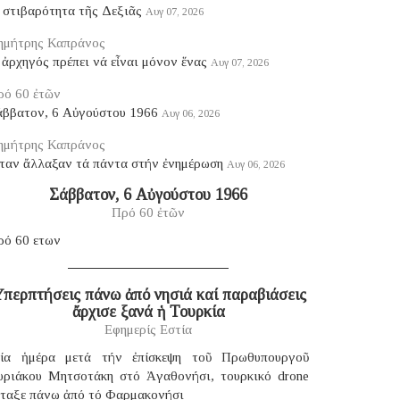
 στιβαρότητα τῆς Δεξιᾶς
Αυγ 07, 2026
ημήτρης Καπράνος
ἀρχηγός πρέπει νά εἶναι μόνον ἕνας
Αυγ 07, 2026
ρό 60 ἐτῶν
άββατον, 6 Αὐγούστου 1966
Αυγ 06, 2026
ημήτρης Καπράνος
ταν ἄλλαξαν τά πάντα στήν ἐνημέρωση
Αυγ 06, 2026
Σάββατον, 6 Αὐγούστου 1966
Πρό 60 ἐτῶν
ρό 60 ετων
περπτήσεις πάνω ἀπό νησιά καί παραβιάσεις
ἄρχισε ξανά ἡ Τουρκία
Εφημερίς Εστία
ία ἡμέρα μετά τήν ἐπίσκεψη τοῦ Πρωθυπουργοῦ
υριάκου Μητσοτάκη στό Ἀγαθονήσι, τουρκικό drone
έταξε πάνω ἀπό τό Φαρμακονήσι