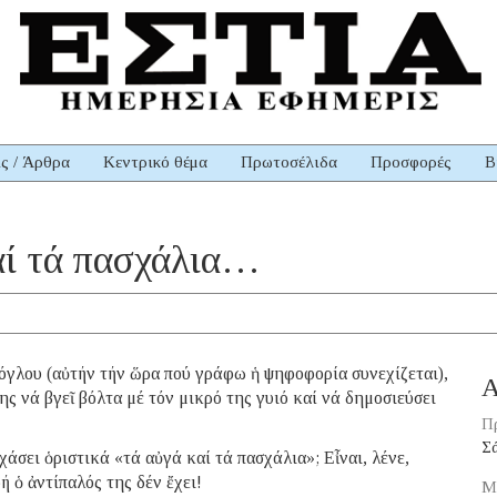
ις / Άρθρα
Κεντρικό θέμα
Πρωτοσέλιδα
Προσφορές
Β
καί τά πασχάλια…
όγλου (αὐτήν τήν ὥρα πού γράφω ἡ ψηφοφορία συνεχίζεται),
Α
ς νά βγεῖ βόλτα μέ τόν μικρό της γυιό καί νά δημοσιεύσει
Π
Σ
χάσει ὁριστικά «τά αὐγά καί τά πασχάλια»; Εἶναι, λένε,
ή ὁ ἀντίπαλός της δέν ἔχει!
Μ