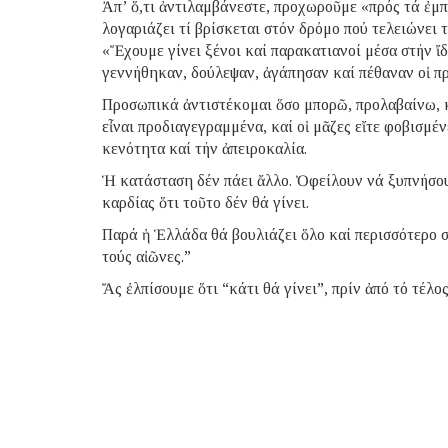
Ἀπ’ ὅ,τι ἀντιλαμβάνεστε, προχωροῦμε «πρός τά ἐμπ
λογαριάζει τί βρίσκεται στόν δρόμο πού τελειώνει 
«Ἔχουμε γίνει ξένοι καί παρακατιανοί μέσα στήν ἴδ
γεννήθηκαν, δούλεψαν, ἀγάπησαν καί πέθαναν οἱ πρ
Προσωπικά ἀντιστέκομαι ὅσο μπορῶ, προλαβαίνω, κα
εἶναι προδιαγεγραμμένα, καί οἱ μᾶζες εἴτε φοβισμέ
κενότητα καί τήν ἀπειροκαλία.
Ἡ κατάσταση δέν πάει ἄλλο. Ὀφείλουν νά ξυπνήσου
καρδίας ὅτι τοῦτο δέν θά γίνει.
Παρά ἡ Ἑλλάδα θά βουλιάζει ὅλο καί περισσότερο σ
τούς αἰῶνες.”
Ἄς ἐλπίσουμε ὅτι “κάτι θά γίνει”, πρίν ἀπό τό τέλ