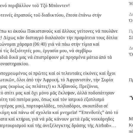
Ἡ
τενό περιβάλλον τοῦ Τζό Μπάιντεν!
Δ
οτεινές ἀτραπούς τοῦ διαδικτύου, ἔπεσα ἐπάνω στήν
Ὁ 
έπω κι ἀκούω Πακιστανούς καί ἄλλους γείτονες νά πουλᾶνε
Π
ας! Δίχως κἄν δισταγμό διαλαλοῦν τήν πραμάτεια τους δίπλα
Σ
κώνομαι χάραμα (06:40) γιά νά πάω στήν τίμια καί
Δ
 τίς δεξιότητές μου, ἐργασία μου, νά σερβίρω
Ὅ
ιδιά δικά μας νά ἐπιστρέφουν μέ πρησμένα μάτια ἀπό τά
Μοναστηρακίου.
ὑποχρεωμένος οἱ πρῶτες καί οἱ τελευταῖες εἰκόνες καί ἦχοι
ωτικῶν, ὅλοι ἀπό τήν Ἀφρική, τό Ἀφγανιστάν, τήν Συρία
Π
 μας (κυρίως ὡς πελάτες!) κι Ἀλβανούς. Πρεζόνια,
ό σπίτι μας καί ὄχι μόνο μᾶς ἔκλεψαν, ἀλλά ποδοπάτησαν
Ὑ
ίτη τοῦ πατέρα μου, ὅπως καί τόν ἰατρικό ἐξοπλισμό
ητέρας μου), πορτοφολᾶδες, τσιλιαδόροι, σκουπίδια σέ
κόμη καί πάνω σέ σχολεῖα καί μνημεῖα! “Ἐπενδυτές” ἀπό τό
ατα καί κτήρια, γιά νά μᾶς κάνουν μετά ἐμᾶς νοικάρηδες
Μ
Κ
 ὑπερτουρισμοῦ καί τῆς ἀνεξέλεγκτης δράσης τῆς Airbnb»…
π