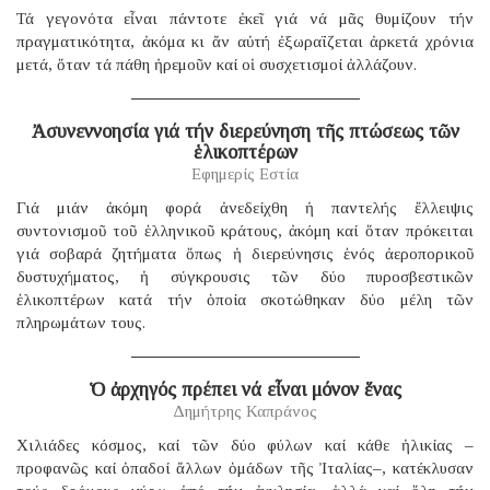
Τά γεγονότα εἶναι πάντοτε ἐκεῖ γιά νά μᾶς θυμίζουν τήν
πραγματικότητα, ἀκόμα κι ἄν αὐτή ἐξωραΐζεται ἀρκετά χρόνια
μετά, ὅταν τά πάθη ἠρεμοῦν καί οἱ συσχετισμοί ἀλλάζουν.
Ἀσυνεννοησία γιά τήν διερεύνηση τῆς πτώσεως τῶν
ἑλικοπτέρων
Εφημερίς Εστία
Γιά μιάν ἀκόμη φορά ἀνεδείχθη ἡ παντελής ἔλλειψις
συντονισμοῦ τοῦ ἑλληνικοῦ κράτους, ἀκόμη καί ὅταν πρόκειται
γιά σοβαρά ζητήματα ὅπως ἡ διερεύνησις ἑνός ἀεροπορικοῦ
δυστυχήματος, ἡ σύγκρουσις τῶν δύο πυροσβεστικῶν
ἑλικοπτέρων κατά τήν ὁποία σκοτώθηκαν δύο μέλη τῶν
πληρωμάτων τους.
Ὁ ἀρχηγός πρέπει νά εἶναι μόνον ἕνας
Δημήτρης Καπράνος
Χιλιάδες κόσμος, καί τῶν δύο φύλων καί κάθε ἡλικίας –
προφανῶς καί ὀπαδοί ἄλλων ὁμάδων τῆς Ἰταλίας–, κατέκλυσαν