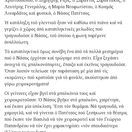
Χριστοδούλου, ὁ Δημήτρης Ρίζος, ὁ Σαράντος Σαραντάκος, ὁ
Λευτέρης Γενεράλης, ἡ Μαρία Νεοφωτίστου, ὁ Κοσμᾶς
Λιναρδᾶτος καί φυσικά, ὁ Νάσος Πατέτσος.
Ἡ κατάληξη τοῦ γλεντιοῦ ἦταν νά καθίσω στό πιάνο καί νά
γεμίζει ὁ χῶρος ἀπό καταπληκτικές μελωδίες πού
τραγουδοῦσε ὁ Νάσος, τοῦ ὁποίου ἡ φωνή παρέμενε
ἀναλλοίωτη.
Τό καταπληκτικό ὅμως συνέβη ἕνα ἀπό τά πολλά μεσημέρια
πού ὁ Νάσος ἐρχόταν καί τρώγαμε στό σπίτι. Εἶχα ξεχάσει
ἀνοιχτά τίς μπαλκονόπορτες, ἔπαιζα καί ἐκεῖνος τραγουδοῦσε.
Ὅταν λοιπόν τελείωσε τήν παράσταση μέ μία ἀπό τίς
«κορῶνες» πού κρατοῦσε γιά τό φινάλε, ἀκούστηκαν ἀπό
γύρω χειροκροτήματα!
Οἱ γείτονες εἶχαν βγεῖ στά μπαλκόνια τους καί
χειροκροτοῦσαν. Ὁ Νάσος βγῆκε στό μπαλκόνι, χαιρέτησε,
καί ἔκανε μία ὑπόκλιση. Ἔτσι τόν θυμᾶμαι. Νά τραγουδᾶ, νά
χαμογελᾶ, καί νά γίνεται ὁ Πατέτσος πού ξεσήκωνε τά θέατρα,
πού ἔκανε τόν Βασιλιᾶ νά τόν χειροκροτεῖ καί τόν Γεώργιο
Παπανδρέου νά τόν ἔχει χαρακτηρίσει «τόν σπουδαιότερο