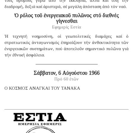
τούς δρόμους γύρω ἀπό τήν ἐκκλησία, ἀλλά καί ὅλη τήν
διαδρομή, δεξιά καί ἀριστερά, σέ μεγάλη ἀπόσταση ἀπό τόν ναό.
Ὁ ρόλος τοῦ ἐνεργειακοῦ πυλῶνος στό διεθνές
γίγνεσθαι
Εφημερίς Εστία
Ἡ τεχνητή νοημοσύνη, οἱ γεωπολιτικές διαμάχες καί ὁ
στρατιωτικός ἀνταγωνισμός ἐπηρεάζουν τήν ἀνθεκτικότητα τῶν
ἐνεργειακῶν συστημάτων, πού ἀποτελοῦν σημαντικό πυλῶνα γιά
τήν ἐθνική ἀσφάλεια.
Σάββατον, 6 Αὐγούστου 1966
Πρό 60 ἐτῶν
Ο ΚΟΣΜΟΣ ΑΝΑΓΚΑΙ ΤΟΥ ΤΑΝΑΚΑ