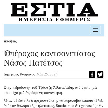
Toggle
navigati
Απόψεις
Ὁ ὑπέροχος καντσονετίστας
Νάσος Πατέτσος
Δημήτρης Καπράνος
Μάι 25, 2024
Στήν «Βραδυνή» τοῦ Τζώρτζη Ἀθανασιάδη, στό ξεκίνημά
μου, εἶχα μιά ἀπρόσμενη συνάντηση.
Ὅταν μέ ἔστειλε ὁ ἀρχισυντάκτης νά παραλάβω κάποιο τέλεξ
ἀπό τόν θάλαμο τῆς τηλετυπίας, διαπίστωσα ὅτι χειριστής τῶν