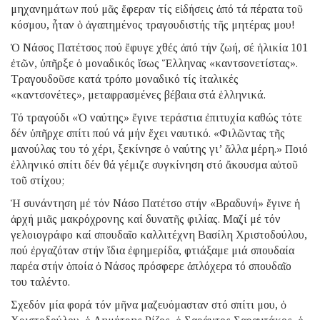
μηχανημάτων πού μᾶς ἔφεραν τίς εἰδήσεις ἀπό τά πέρατα τοῦ
κόσμου, ἦταν ὁ ἀγαπημένος τραγουδιστής τῆς μητέρας μου!
Ὁ Νάσος Πατέτσος πού ἔφυγε χθές ἀπό τήν ζωή, σέ ἡλικία 101
ἐτῶν, ὑπῆρξε ὁ μοναδικός ἴσως Ἕλληνας «καντσονετίστας».
Τραγουδοῦσε κατά τρόπο μοναδικό τίς ἰταλικές
«καντσονέτες», μεταφρασμένες βέβαια στά ἑλληνικά.
Τό τραγούδι «Ὁ ναύτης» ἔγινε τεράστια ἐπιτυχία καθώς τότε
δέν ὑπῆρχε σπίτι πού νά μήν ἔχει ναυτικό. «Φιλῶντας τῆς
μανούλας του τό χέρι, ξεκίνησε ὁ ναύτης γι’ ἄλλα μέρη.» Ποιό
ἑλληνικό σπίτι δέν θά γέμιζε συγκίνηση στό ἄκουσμα αὐτοῦ
τοῦ στίχου;
Ἡ συνάντηση μέ τόν Νάσο Πατέτσο στήν «Βραδυνή» ἔγινε ἡ
ἀρχή μιᾶς μακρόχρονης καί δυνατῆς φιλίας. Μαζί μέ τόν
γελοιογράφο καί σπουδαῖο καλλιτέχνη Βασίλη Χριστοδούλου,
πού ἐργαζόταν στήν ἴδια ἐφημερίδα, φτιάξαμε μιά σπουδαία
παρέα στήν ὁποία ὁ Νάσος πρόσφερε ἁπλόχερα τό σπουδαῖο
του ταλέντο.
Σχεδόν μία φορά τόν μῆνα μαζευόμασταν στό σπίτι μου, ὁ