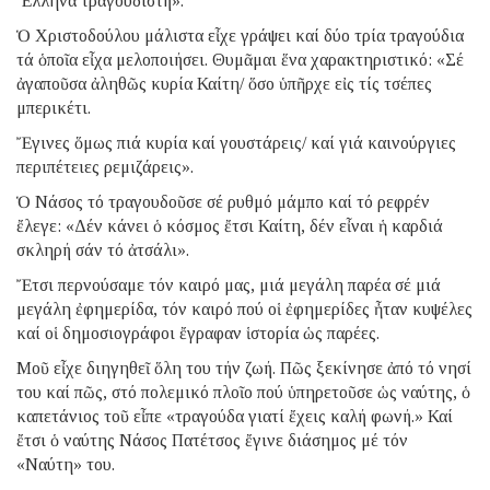
Ἕλληνα τραγουδιστή».
Ὁ Χριστοδούλου μάλιστα εἶχε γράψει καί δύο τρία τραγούδια
τά ὁποῖα εἶχα μελοποιήσει. Θυμᾶμαι ἕνα χαρακτηριστικό: «Σέ
ἀγαποῦσα ἀληθῶς κυρία Καίτη/ ὅσο ὑπῆρχε εἰς τίς τσέπες
μπερικέτι.
Ἔγινες ὅμως πιά κυρία καί γουστάρεις/ καί γιά καινούργιες
περιπέτειες ρεμιζάρεις».
Ὁ Νάσος τό τραγουδοῦσε σέ ρυθμό μάμπο καί τό ρεφρέν
ἔλεγε: «Δέν κάνει ὁ κόσμος ἔτσι Καίτη, δέν εἶναι ἡ καρδιά
σκληρή σάν τό ἀτσάλι».
Ἔτσι περνούσαμε τόν καιρό μας, μιά μεγάλη παρέα σέ μιά
μεγάλη ἐφημερίδα, τόν καιρό πού οἱ ἐφημερίδες ἦταν κυψέλες
καί οἱ δημοσιογράφοι ἔγραφαν ἱστορία ὡς παρέες.
Μοῦ εἶχε διηγηθεῖ ὅλη του τήν ζωή. Πῶς ξεκίνησε ἀπό τό νησί
του καί πῶς, στό πολεμικό πλοῖο πού ὑπηρετοῦσε ὡς ναύτης, ὁ
καπετάνιος τοῦ εἶπε «τραγούδα γιατί ἔχεις καλή φωνή.» Καί
ἔτσι ὁ ναύτης Νάσος Πατέτσος ἔγινε διάσημος μέ τόν
«Ναύτη» του.