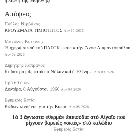
ἡ λίμνη τῆς ὑπομονῆς!
Απόψεις
Παύλος Νιρβάνας
ΚΡΟΥΣΜΑΤΑ ΤΙΜΙΟΤΗΤΟΣ
Αυγ 10, 2026
Μανώλης Κοττάκης
Ἡ ἠχηρά σιωπή τοῦ ΠΑΣΟΚ «καίει» τήν Ἄννα Διαμαντοπούλου
Αυγ 09, 2026
Δημήτρης Καπράνος
Κι ὕστερα μᾶς φταίει ὁ Νόλαν καί ἡ Ἑλένη…
Αυγ 09, 2026
Πρό 60 ἐτῶν
Δευτέρα, 8 Αὐγούστου 1966
Αυγ 08, 2026
Εφημερίς Εστία
Κώδων κινδύνου γιά τήν Κύπρο
Αυγ 08, 2026
Τά 3 ἄγνωστα «θερμά» ἐπεισόδια στό Αἰγαῖο πού
ρίχνουν βαρειές «σκιές» στό καλώδιο
Εφημερίς Εστία