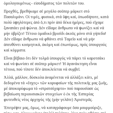
ὁμολογουμένως– εἰσοδήματος τῶν πολιτῶν του.
Προχθές, βρεθήκαμε σέ μεγάλο σοῦπερ μάρκετ στό
Πασαλιμάνι. Οἱ τιμές, φυσικά, στά ὕψη καί, ὁπωσδήποτε, κατά
πολύ ὑψηλότερες ἀπό ὅ,τι πρίν ἀπό δέκα ἡμέρες, πού εἴχαμε
ξαναπάει γιά ψώνια. Δέν εἴδαμε ἄνθρωπο νά ψωνίζει καί νά
μήν ὑβρίζει! Τέτοιο ὁμαδικό βρισίδι ἀκοῦς μόνο στά γήπεδα!
Δέν εἴδαμε ἄνθρωπο νά φθάνει στό Ταμεῖο καί νά μήν
ἀπευθύνει κοσμητικά, ἀκόμη καί ἐπωνύμως, πρός ὑπουργούς
καί κόμματα.
Εἶναι βέβαιο ὅτι δέν τολμᾶ ὑπουργός νά πάρει τό καροτσάκι
καί νά ψωνίσει σέ σοῦπερ μάρκετ! Ἡ ἀγανάκτηση εἶναι
τέτοια, πού τίποτε δέν ἀποκλείεται νά συμβεῖ.
Ἀλλά, μᾶλλον, δύσκολα ἀναμένεται νά ἀλλάξει κάτι, μέ
δεδομένα τά «ἔσχες» τῶν κορυφαίων τῆς πολιτικῆς μας ζωῆς,
μέ ἀποκορύφωμα τό «στρατσόχαρτο» πού παρουσίασε ὡς
βεβαίωση περιουσιακῶν στοιχείων ὁ ἐκ τῆς Ἑσπερίας
φυτευθείς νέος ἀρχηγός τῆς (μήν γελᾶτε) Ἀριστερᾶς.
Ἐπιτρέψτε μας, ὅμως, νά καταγράφουμε ὅσα μουρμούριζε,