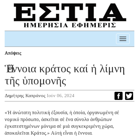
Toggle
navigati
Απόψεις
Ἡ ἔννοια κράτος καί ἡ λίμνη
τῆς ὑπομονῆς
Δημήτρης Καπράνος
Ιούν 06, 2024
«Ἡ ἀνώτατη πολιτική ἐξουσία, ἡ ὁποία, ὀργανωμένη σέ
νομικό πρόσωπο, ἀσκεῖται σέ ἕνα σύνολο ἀνθρώπων
ἐγκατεστημένων μόνιμα σέ μιά συγκεκριμένη χώρα,
ἀποκαλεῖται Κράτος.» Αὐτή εἶναι ἡ ἔννοια.