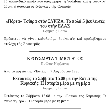
Τό ὁλλανδικό πλοῖο πού ἀποχώρησε, ἡ Vodafone καί ἡ τουρκική
ἄδεια, ἡ ἀσάφεια σέ ἐνέργειες τῆς Cosmote
«Πόρτα» Τσίπρα στόν ΣΥΡΙΖΑ: Τό πολύ 5 βουλευτές
του στήν ΕΛΑΣ
Εφημερίς Εστία
Πρόκειται νά γίνει καθολικός... βουλευτής καί προβεβλημένα
στελέχη τῆς Ἀριστερᾶς
ΚΡΟΥΣΜΑΤΑ ΤΙΜΙΟΤΗΤΟΣ
Παύλος Νιρβάνας
Ἀπό τό ἀρχεῖο τῆς «Ἑστίας», 7 Αὐγούστου 1926
Eκτάκτως το Σάββατο 15.08 με την Εστία της
Κυριακής: Η Ιστορία μέρα με τη μέρα
Εφημερίς Εστία
Εκτάκτως το Σάββατο 15.08 με την «Εστία» της Κυριακής: Τι
έγινε σήμερα - Η Ιστορία μέρα με τη μέρα