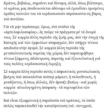
Κράτος, βεβαίως, σημαίνει καί δύναμη, ἀλλά, ὅπως βλέπουμε,
τό κράτος μας ἀποδεικνύεται ἀδύναμο νά ἐμποδίσει ὁρισμένες
ὁμάδες πολιτῶν του νά κερδοσκοποῦν ἀπρόσκοπτα εἰς βάρος
τοῦ συνόλου.
Γιά νά μήν περάσουμε, ὅμως, στό στάδιο τῆς
«ἀμπελοφιλοσοφίας», ἄς ποῦμε τά πράγματα μέ τό ὄνομά
τους. Σέ καμμία ἄλλη περίοδο τῆς ζωῆς μας, ἀπό τήν ἐποχή τῆς
Κατοχῆς καί τῶν ἐμφυλίων σπαραγμῶν, δέν ὑπῆρχε τέτοια
ἀσυδοσία στήν ἀγορά. Σέ καμμία ἄλλη περίοδο τῆς
μεταπολιτευτικῆς πορείας τῆς χώρας δέν παρατηρήθηκε
τέτοια ξέφρενη, ἀδιάντροπη, ἀπρεπής καί ἐξευτελιστική γιά
τούς πολῖτες κερδοσκοπική ἔκρηξη.
Σέ καμμία ἄλλη περίοδο αὐτός ὁ ἀσφυκτικός μονοπωλιακός
βρόχος πού ἀποκαλεῖται σοῦπερ μάρκετ, ἤ πολυεθνικές, ἤ
μεσάζοντες, ἤ ὅπως ἀλλιῶς, δέν ἅρπαζε βιαίως –καί χωρίς
καμμία αἰτιολογημένη ἀπόφαση– τά πορτοφόλια τῶν
πολιτῶν.
Καί εἶναι ἐξωφρενική ἡ παραλυσία τοῦ κράτους, τό ὁποῖο
ἁπλῶς παρακολουθεῖ τήν καταλήστευση τοῦ –πενιχροῦ,