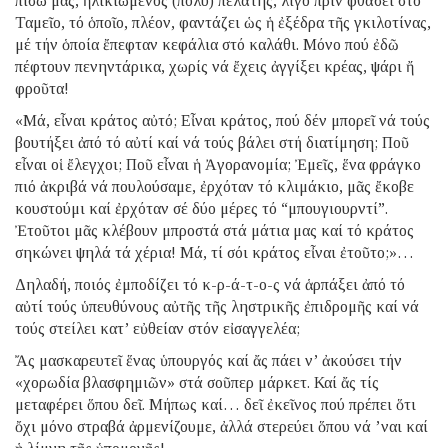
πίσω μας, ἡλικιωμένος (πολύ) πελάτης, λίγο πρίν φθάσει στό
Ταμεῖο, τό ὁποῖο, πλέον, φαντάζει ὡς ἡ ἐξέδρα τῆς γκιλοτίνας,
μέ τήν ὁποία ἔπεφταν κεφάλια στό καλάθι. Μόνο πού ἐδῶ
πέφτουν πενηντάρικα, χωρίς νά ἔχεις ἀγγίξει κρέας, ψάρι ἤ
φροῦτα!
«Μά, εἶναι κράτος αὐτό; Εἶναι κράτος, πού δέν μπορεῖ νά τούς
βουτήξει ἀπό τό αὐτί καί νά τούς βάλει στή διατίμηση; Ποῦ
εἶναι οἱ ἔλεγχοι; Ποῦ εἶναι ἡ Ἀγορανομία; Ἐμεῖς, ἕνα φράγκο
πιό ἀκριβά νά πουλούσαμε, ἐρχόταν τό κλιμάκιο, μᾶς ἔκοβε
κουστούμι καί ἐρχόταν σέ δύο μέρες τό “μπουγιουρντί”.
Ἐτοῦτοι μᾶς κλέβουν μπροστά στά μάτια μας καί τό κράτος
σηκώνει ψηλά τά χέρια! Μά, τί σόι κράτος εἶναι ἐτοῦτο;»…
Δηλαδή, ποιός ἐμποδίζει τό κ-ρ-ά-τ-ο-ς νά ἁρπάξει ἀπό τό
αὐτί τούς ὑπευθύνους αὐτῆς τῆς ληστρικῆς ἐπιδρομῆς καί νά
τούς στείλει κατ’ εὐθείαν στόν εἰσαγγελέα;
Ἄς μασκαρευτεῖ ἕνας ὑπουργός καί ἄς πάει ν’ ἀκούσει τήν
«χορωδία βλασφημιῶν» στά σοῦπερ μάρκετ. Καί ἄς τίς
μεταφέρει ὅπου δεῖ. Μήπως καί… δεῖ ἐκεῖνος πού πρέπει ὅτι
ὄχι μόνο στραβά ἀρμενίζουμε, ἀλλά στερεύει ὅπου νά ’ναι καί