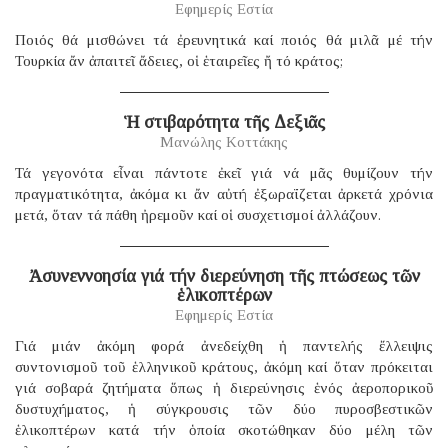
Εφημερίς Εστία
Ποιός θά μισθώνει τά ἐρευνητικά καί ποιός θά μιλᾶ μέ τήν
Τουρκία ἄν ἀπαιτεῖ ἄδειες, οἱ ἑταιρεῖες ἤ τό κράτος;
Ἡ στιβαρότητα τῆς Δεξιᾶς
Μανώλης Κοττάκης
Τά γεγονότα εἶναι πάντοτε ἐκεῖ γιά νά μᾶς θυμίζουν τήν
πραγματικότητα, ἀκόμα κι ἄν αὐτή ἐξωραΐζεται ἀρκετά χρόνια
μετά, ὅταν τά πάθη ἠρεμοῦν καί οἱ συσχετισμοί ἀλλάζουν.
Ἀσυνεννοησία γιά τήν διερεύνηση τῆς πτώσεως τῶν
ἑλικοπτέρων
Εφημερίς Εστία
Γιά μιάν ἀκόμη φορά ἀνεδείχθη ἡ παντελής ἔλλειψις
συντονισμοῦ τοῦ ἑλληνικοῦ κράτους, ἀκόμη καί ὅταν πρόκειται
γιά σοβαρά ζητήματα ὅπως ἡ διερεύνησις ἑνός ἀεροπορικοῦ
δυστυχήματος, ἡ σύγκρουσις τῶν δύο πυροσβεστικῶν
ἑλικοπτέρων κατά τήν ὁποία σκοτώθηκαν δύο μέλη τῶν