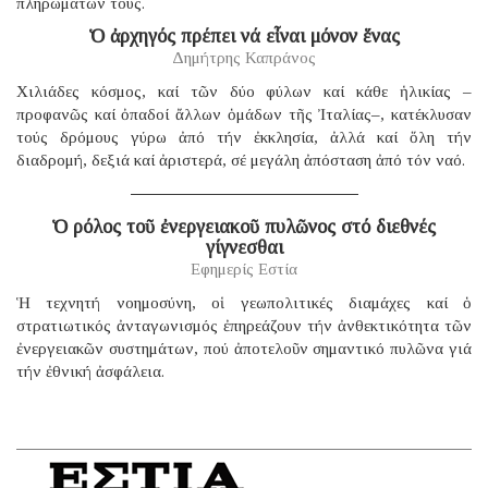
πληρωμάτων τους.
Ὁ ἀρχηγός πρέπει νά εἶναι μόνον ἕνας
Δημήτρης Καπράνος
Χιλιάδες κόσμος, καί τῶν δύο φύλων καί κάθε ἡλικίας –
προφανῶς καί ὀπαδοί ἄλλων ὁμάδων τῆς Ἰταλίας–, κατέκλυσαν
τούς δρόμους γύρω ἀπό τήν ἐκκλησία, ἀλλά καί ὅλη τήν
διαδρομή, δεξιά καί ἀριστερά, σέ μεγάλη ἀπόσταση ἀπό τόν ναό.
Ὁ ρόλος τοῦ ἐνεργειακοῦ πυλῶνος στό διεθνές
γίγνεσθαι
Εφημερίς Εστία
Ἡ τεχνητή νοημοσύνη, οἱ γεωπολιτικές διαμάχες καί ὁ
στρατιωτικός ἀνταγωνισμός ἐπηρεάζουν τήν ἀνθεκτικότητα τῶν
ἐνεργειακῶν συστημάτων, πού ἀποτελοῦν σημαντικό πυλῶνα γιά
τήν ἐθνική ἀσφάλεια.