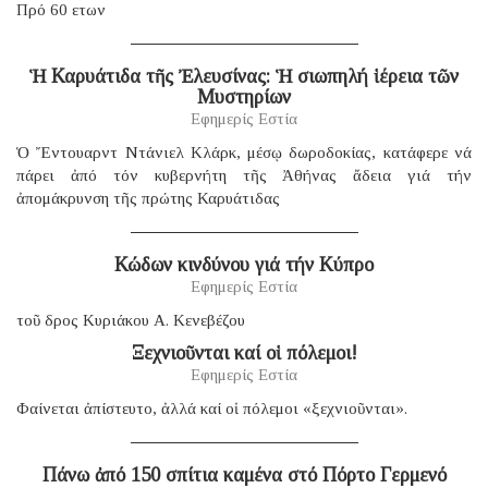
Πρό 60 ετων
Ἡ Καρυάτιδα τῆς Ἐλευσίνας: Ἡ σιωπηλή ἱέρεια τῶν
Μυστηρίων
Εφημερίς Εστία
Ὁ Ἔντουαρντ Ντάνιελ Κλάρκ, μέσῳ δωροδοκίας, κατάφερε νά
πάρει ἀπό τόν κυβερνήτη τῆς Ἀθήνας ἄδεια γιά τήν
ἀπομάκρυνση τῆς πρώτης Καρυάτιδας
Κώδων κινδύνου γιά τήν Κύπρο
Εφημερίς Εστία
τοῦ δρος Κυριάκου Α. Κενεβέζου
Ξεχνιοῦνται καί οἱ πόλεμοι!
Εφημερίς Εστία
Φαίνεται ἀπίστευτο, ἀλλά καί οἱ πόλεμοι «ξεχνιοῦνται».
Πάνω ἀπό 150 σπίτια καμένα στό Πόρτο Γερμενό