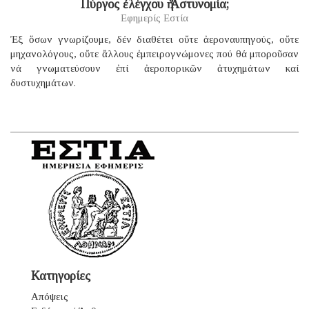
Πύργος ἐλέγχου ἡ Ἀστυνομία;
Εφημερίς Εστία
Ἐξ ὅσων γνωρίζουμε, δέν διαθέτει οὔτε ἀεροναυπηγούς, οὔτε
μηχανολόγους, οὔτε ἄλλους ἐμπειρογνώμονες πού θά μποροῦσαν
νά γνωματεύσουν ἐπί ἀεροπορικῶν ἀτυχημάτων καί
δυστυχημάτων.
Κατηγορίες
Απόψεις