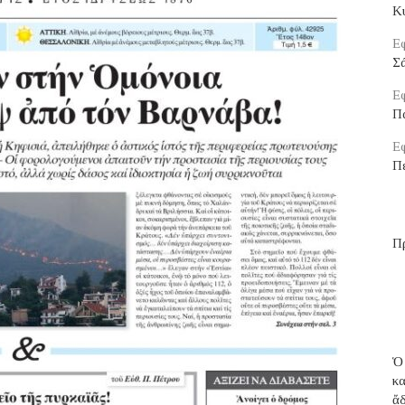
Κ
Εφ
Σ
Εφ
Π
Εφ
Π
Π
Ὁ
κ
ἄ