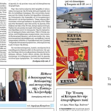
το
Φα
Τ
π