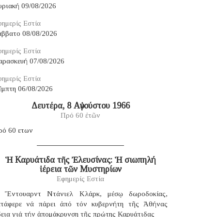
υριακή 09/08/2026
ημερίς Εστία
άββατο 08/08/2026
ημερίς Εστία
αρασκευή 07/08/2026
ημερίς Εστία
έμπτη 06/08/2026
Δευτέρα, 8 Αὐγούστου 1966
Πρό 60 ἐτῶν
ρό 60 ετων
Ἡ Καρυάτιδα τῆς Ἐλευσίνας: Ἡ σιωπηλή
ἱέρεια τῶν Μυστηρίων
Εφημερίς Εστία
 Ἔντουαρντ Ντάνιελ Κλάρκ, μέσῳ δωροδοκίας,
ατάφερε νά πάρει ἀπό τόν κυβερνήτη τῆς Ἀθήνας
δεια γιά τήν ἀπομάκρυνση τῆς πρώτης Καρυάτιδας