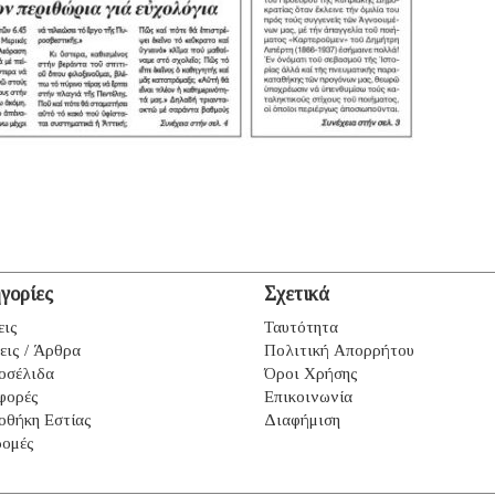
γορίες
Σχετικά
εις
Ταυτότητα
εις / Άρθρα
Πολιτική Απορρήτου
οσέλιδα
Όροι Χρήσης
φορές
Επικοινωνία
οθήκη Εστίας
Διαφήμιση
ομές