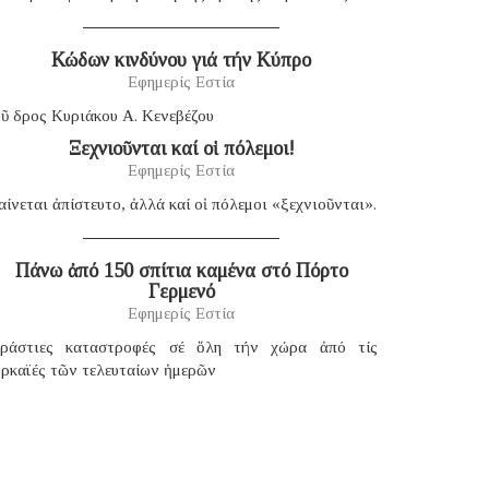
Κώδων κινδύνου γιά τήν Κύπρο
Εφημερίς Εστία
ῦ δρος Κυριάκου Α. Κενεβέζου
Ξεχνιοῦνται καί οἱ πόλεμοι!
Εφημερίς Εστία
ίνεται ἀπίστευτο, ἀλλά καί οἱ πόλεμοι «ξεχνιοῦνται».
Πάνω ἀπό 150 σπίτια καμένα στό Πόρτο
Γερμενό
Εφημερίς Εστία
εράστιες καταστροφές σέ ὅλη τήν χώρα ἀπό τίς
υρκαϊές τῶν τελευταίων ἡμερῶν