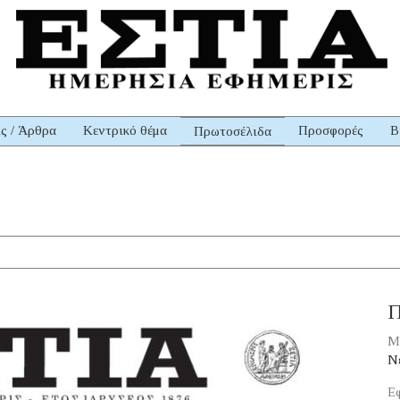
ις / Άρθρα
Κεντρικό θέμα
Προσφορές
Β
Πρωτοσέλιδα
Π
Μ
Νέ
Εφ