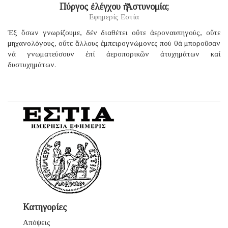
Πύργος ἐλέγχου ἡ Ἀστυνομία;
Εφημερίς Εστία
Ἐξ ὅσων γνωρίζουμε, δέν διαθέτει οὔτε ἀεροναυπηγούς, οὔτε
μηχανολόγους, οὔτε ἄλλους ἐμπειρογνώμονες πού θά μποροῦσαν
νά γνωματεύσουν ἐπί ἀεροπορικῶν ἀτυχημάτων καί
δυστυχημάτων.
Κατηγορίες
Απόψεις