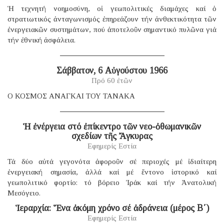
Ἡ τεχνητή νοημοσύνη, οἱ γεωπολιτικές διαμάχες καί ὁ
στρατιωτικός ἀνταγωνισμός ἐπηρεάζουν τήν ἀνθεκτικότητα τῶν
ἐνεργειακῶν συστημάτων, πού ἀποτελοῦν σημαντικό πυλῶνα γιά
τήν ἐθνική ἀσφάλεια.
Σάββατον, 6 Αὐγούστου 1966
Πρό 60 ἐτῶν
Ο ΚΟΣΜΟΣ ΑΝΑΓΚΑΙ ΤΟΥ ΤΑΝΑΚΑ
Ἡ ἐνέργεια στό ἐπίκεντρο τῶν νεο-ὀθωμανικῶν
σχεδίων τῆς Ἄγκυρας
Εφημερίς Εστία
Τά δύο αὐτά γεγονότα ἀφοροῦν σέ περιοχές μέ ἰδιαίτερη
ἐνεργειακή σημασία, ἀλλά καί μέ ἔντονο ἱστορικό καί
γεωπολιτικό φορτίο: τό βόρειο Ἰράκ καί τήν Ἀνατολική
Μεσόγειο.
Ἱεραρχία: Ἕνα ἀκόμη χρόνο σέ ἀδράνεια (μέρος B΄)
Εφημερίς Εστία