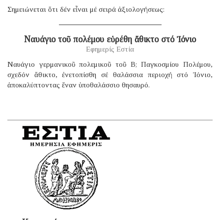
Σημειώνεται ὅτι δέν εἶναι μέ σειρά ἀξιολογήσεως:
Ναυάγιο τοῦ πολέμου εὑρέθη ἄθικτο στό Ἰόνιο
Εφημερίς Εστία
Ναυάγιο γερμανικοῦ πολεμικοῦ τοῦ B; Παγκοσμίου Πολέμου,
σχεδόν ἄθικτο, ἐνετοπίσθη σέ θαλάσσια περιοχή στό Ἰόνιο,
ἀποκαλύπτοντας ἕναν ὑποθαλάσσιο θησαυρό.