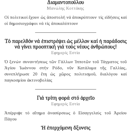
Διαμαντοπούλου
Μανώλης Κοττάκης
Οἱ πολιτικοί ἔχουν ὡς ἀποστολή νά ἀποκρύπτουν τίς εἰδήσεις καί
οἱ δημοσιογράφοι νά τίς ἀποκαλύπτουν
Τό παρελθόν νά ἐπιστρέψει ὡς μέλλον καί ἡ παράδοσις
νά γίνει προοπτική γιά τούς νέους ἀνθρώπους!
Εφημερίς Εστία
Ὁ ξενών συναντήσεως τῶν Γάλλων Ἱπποτῶν τοῦ Τάγματος τοῦ
Ἁγίου Ἰωάννου στήν Ρόδο, νῦν Κατάλυμα τῆς Γαλλίας,
συνεπλήρωσε 20 ἔτη ὡς χῶρος πολιτισμοῦ, διαλόγου καί
παγκοσμίου ἀκτινοβολίας
Γιά τρίτη φορά στό ἀρχεῖο
Εφημερίς Εστία
Ἀπέρριψε τό αἴτημα ἀνασύρσεως ὁ Εἰσαγγελεύς τοῦ Ἀρείου
Πάγου
Ἡ ἐπερχόμενη ὄξυνσις