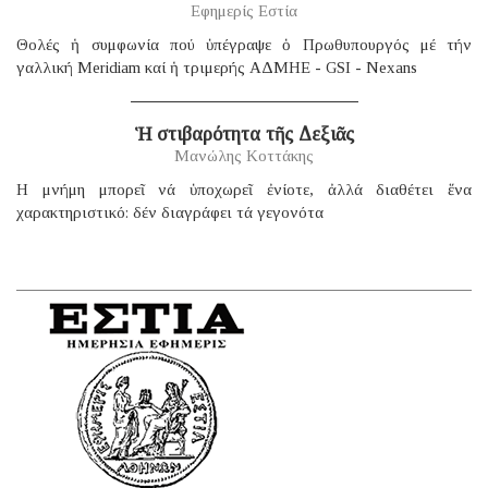
Εφημερίς Εστία
Θολές ἡ συμφωνία πού ὑπέγραψε ὁ Πρωθυπουργός μέ τήν
γαλλική Μeridiam καί ἡ τριμερής ΑΔΜΗΕ - GSI - Nexans
Ἡ στιβαρότητα τῆς Δεξιᾶς
Μανώλης Κοττάκης
H μνήμη μπορεῖ νά ὑποχωρεῖ ἐνίοτε, ἀλλά διαθέτει ἕνα
χαρακτηριστικό: δέν διαγράφει τά γεγονότα