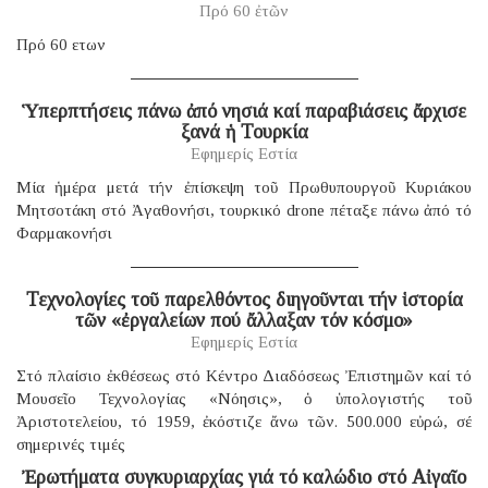
Πρό 60 ἐτῶν
Πρό 60 ετων
Ὑπερπτήσεις πάνω ἀπό νησιά καί παραβιάσεις ἄρχισε
ξανά ἡ Τουρκία
Εφημερίς Εστία
Μία ἡμέρα μετά τήν ἐπίσκεψη τοῦ Πρωθυπουργοῦ Κυριάκου
Μητσοτάκη στό Ἀγαθονήσι, τουρκικό drone πέταξε πάνω ἀπό τό
Φαρμακονήσι
Τεχνολογίες τοῦ παρελθόντος διηγοῦνται τήν ἱστορία
τῶν «ἐργαλείων πού ἄλλαξαν τόν κόσμο»
Εφημερίς Εστία
Στό πλαίσιο ἐκθέσεως στό Κέντρο Διαδόσεως Ἐπιστημῶν καί τό
Μουσεῖο Τεχνολογίας «Νόησις», ὁ ὑπολογιστής τοῦ
Ἀριστοτελείου, τό 1959, ἐκόστιζε ἄνω τῶν. 500.000 εὐρώ, σέ
σημερινές τιμές
Ἐρωτήματα συγκυριαρχίας γιά τό καλώδιο στό Αἰγαῖο