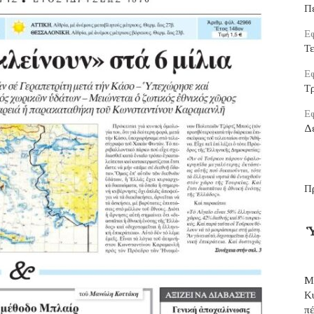
Π
Εφ
Τ
Εφ
Τρ
Εφ
Δ
Π
Ὑ
Μ
Κ
π