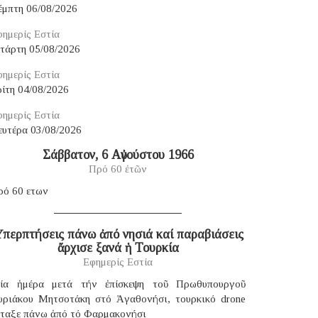
έμπτη 06/08/2026
ημερίς Εστία
ετάρτη 05/08/2026
ημερίς Εστία
ίτη 04/08/2026
ημερίς Εστία
ευτέρα 03/08/2026
Σάββατον, 6 Αὐγούστου 1966
Πρό 60 ἐτῶν
ρό 60 ετων
περπτήσεις πάνω ἀπό νησιά καί παραβιάσεις
ἄρχισε ξανά ἡ Τουρκία
Εφημερίς Εστία
ία ἡμέρα μετά τήν ἐπίσκεψη τοῦ Πρωθυπουργοῦ
υριάκου Μητσοτάκη στό Ἀγαθονήσι, τουρκικό drone
έταξε πάνω ἀπό τό Φαρμακονήσι