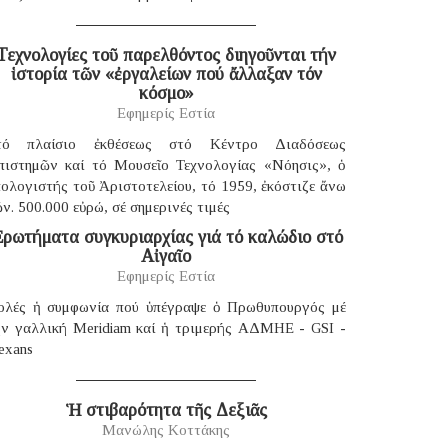
Τεχνολογίες τοῦ παρελθόντος διηγοῦνται τήν
ἱστορία τῶν «ἐργαλείων πού ἄλλαξαν τόν
κόσμο»
Εφημερίς Εστία
τό πλαίσιο ἐκθέσεως στό Κέντρο Διαδόσεως
πιστημῶν καί τό Μουσεῖο Τεχνολογίας «Νόησις», ὁ
ολογιστής τοῦ Ἀριστοτελείου, τό 1959, ἐκόστιζε ἄνω
ν. 500.000 εὐρώ, σέ σημερινές τιμές
ρωτήματα συγκυριαρχίας γιά τό καλώδιο στό
Αἰγαῖο
Εφημερίς Εστία
ολές ἡ συμφωνία πού ὑπέγραψε ὁ Πρωθυπουργός μέ
ήν γαλλική Μeridiam καί ἡ τριμερής ΑΔΜΗΕ - GSI -
exans
Ἡ στιβαρότητα τῆς Δεξιᾶς
Μανώλης Κοττάκης