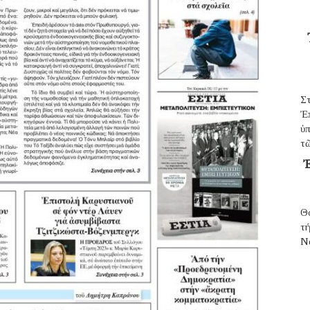
Σ
Ἐ
ὑπ
τῶ
Ἐ
Θ
τ
N