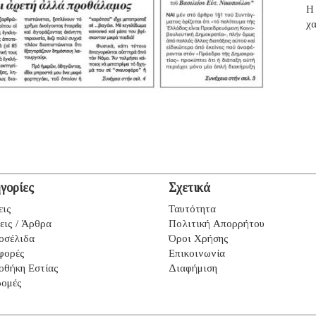
H 
χα
γορίες
Σχετικά
εις
Ταυτότητα
εις / Άρθρα
Πολιτική Απορρήτου
οσέλιδα
Όροι Χρήσης
φορές
Επικοινωνία
οθήκη Εστίας
Διαφήμιση
ομές