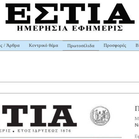
ις / Άρθρα
Κεντρικό θέμα
Προσφορές
Β
Πρωτοσέλιδα
Π
Μ
Νέ
Εφ