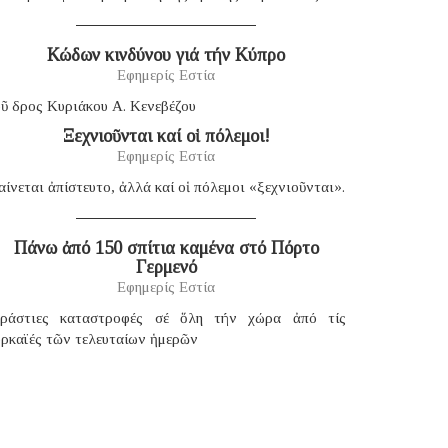
Κώδων κινδύνου γιά τήν Κύπρο
Εφημερίς Εστία
ῦ δρος Κυριάκου Α. Κενεβέζου
Ξεχνιοῦνται καί οἱ πόλεμοι!
Εφημερίς Εστία
ίνεται ἀπίστευτο, ἀλλά καί οἱ πόλεμοι «ξεχνιοῦνται».
Πάνω ἀπό 150 σπίτια καμένα στό Πόρτο
Γερμενό
Εφημερίς Εστία
εράστιες καταστροφές σέ ὅλη τήν χώρα ἀπό τίς
υρκαϊές τῶν τελευταίων ἡμερῶν