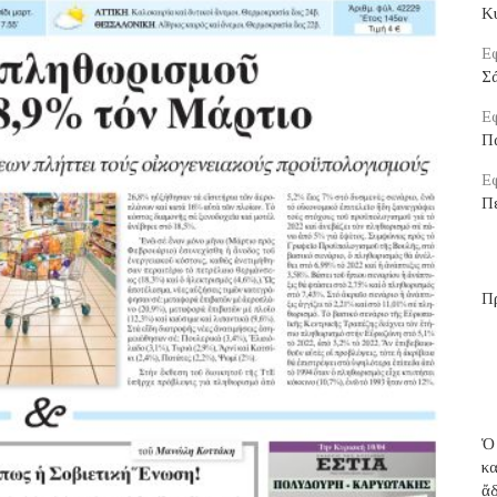
Κ
Εφ
Σ
Εφ
Π
Εφ
Π
Π
Ὁ
κ
ἄ