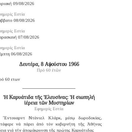
υριακή 09/08/2026
ημερίς Εστία
άββατο 08/08/2026
ημερίς Εστία
αρασκευή 07/08/2026
ημερίς Εστία
έμπτη 06/08/2026
Δευτέρα, 8 Αὐγούστου 1966
Πρό 60 ἐτῶν
ρό 60 ετων
Ἡ Καρυάτιδα τῆς Ἐλευσίνας: Ἡ σιωπηλή
ἱέρεια τῶν Μυστηρίων
Εφημερίς Εστία
 Ἔντουαρντ Ντάνιελ Κλάρκ, μέσῳ δωροδοκίας,
ατάφερε νά πάρει ἀπό τόν κυβερνήτη τῆς Ἀθήνας
δεια γιά τήν ἀπομάκρυνση τῆς πρώτης Καρυάτιδας