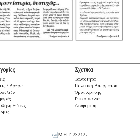
γορίες
Σχετικά
εις
Ταυτότητα
εις / Άρθρα
Πολιτική Απορρήτου
οσέλιδα
Όροι Χρήσης
φορές
Επικοινωνία
οθήκη Εστίας
Διαφήμιση
ομές
Μ.Η.Τ. 232122