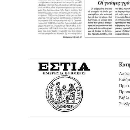
Κατη
Απόψ
Ειδήσ
Πρωτ
Προσ
Βιβλι
Συνδρ