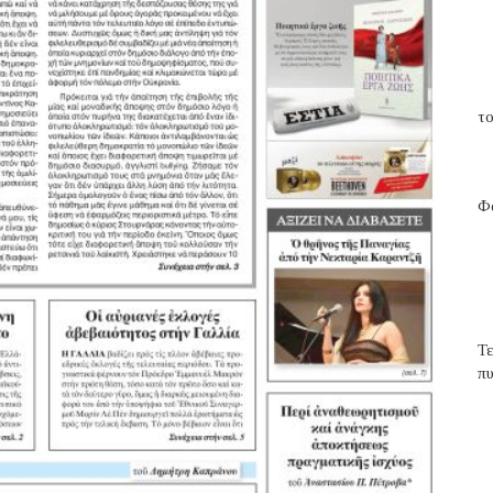
το
Φα
Τ
π