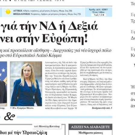
Τ
Εφ
Τρ
Εφ
Δ
Εφ
Κ
Ἡ
σ
ἀ
ἀπ