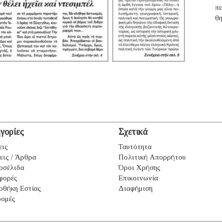
π
θ
γορίες
Σχετικά
εις
Ταυτότητα
εις / Άρθρα
Πολιτική Απορρήτου
οσέλιδα
Όροι Χρήσης
φορές
Επικοινωνία
οθήκη Εστίας
Διαφήμιση
ομές