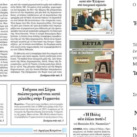
Ο
Ἡ
Τά
ἐ
γε
Μ
Ἱ
Ση
Ν
Ν
Π