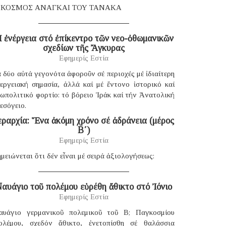
 ΚΟΣΜΟΣ ΑΝΑΓΚΑΙ ΤΟΥ ΤΑΝΑΚΑ
 ἐνέργεια στό ἐπίκεντρο τῶν νεο-ὀθωμανικῶν
σχεδίων τῆς Ἄγκυρας
Εφημερίς Εστία
 δύο αὐτά γεγονότα ἀφοροῦν σέ περιοχές μέ ἰδιαίτερη
νεργειακή σημασία, ἀλλά καί μέ ἔντονο ἱστορικό καί
ωπολιτικό φορτίο: τό βόρειο Ἰράκ καί τήν Ἀνατολική
εσόγειο.
εραρχία: Ἕνα ἀκόμη χρόνο σέ ἀδράνεια (μέρος
B΄)
Εφημερίς Εστία
μειώνεται ὅτι δέν εἶναι μέ σειρά ἀξιολογήσεως:
αυάγιο τοῦ πολέμου εὑρέθη ἄθικτο στό Ἰόνιο
Εφημερίς Εστία
αυάγιο γερμανικοῦ πολεμικοῦ τοῦ B; Παγκοσμίου
ολέμου, σχεδόν ἄθικτο, ἐνετοπίσθη σέ θαλάσσια