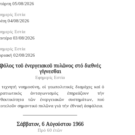
ετάρτη 05/08/2026
ημερίς Εστία
ίτη 04/08/2026
ημερίς Εστία
ευτέρα 03/08/2026
ημερίς Εστία
υριακή 02/08/2026
Ὁ ρόλος τοῦ ἐνεργειακοῦ πυλῶνος στό διεθνές
γίγνεσθαι
Εφημερίς Εστία
 τεχνητή νοημοσύνη, οἱ γεωπολιτικές διαμάχες καί ὁ
τρατιωτικός ἀνταγωνισμός ἐπηρεάζουν τήν
νθεκτικότητα τῶν ἐνεργειακῶν συστημάτων, πού
οτελοῦν σημαντικό πυλῶνα γιά τήν ἐθνική ἀσφάλεια.
Σάββατον, 6 Αὐγούστου 1966
Πρό 60 ἐτῶν