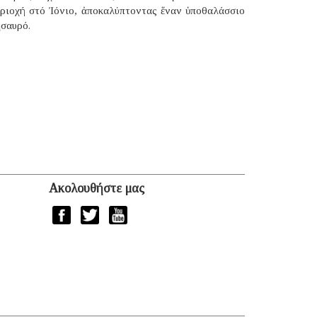
εριοχή στό Ἰόνιο, ἀποκαλύπτοντας ἕναν ὑποθαλάσσιο
ησαυρό.
Ακολουθήστε μας