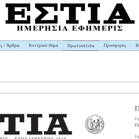
ις / Άρθρα
Κεντρικό θέμα
Προσφορές
Β
Πρωτοσέλιδα
Π
Εφ
Π
Εφ