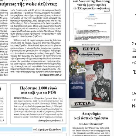
Σ
Ἐ
ὑπ
τῶ
Ἐ
Θ
τ
N