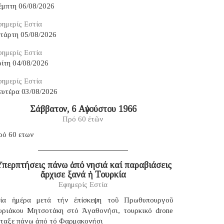
έμπτη 06/08/2026
ημερίς Εστία
ετάρτη 05/08/2026
ημερίς Εστία
ίτη 04/08/2026
ημερίς Εστία
ευτέρα 03/08/2026
Σάββατον, 6 Αὐγούστου 1966
Πρό 60 ἐτῶν
ρό 60 ετων
περπτήσεις πάνω ἀπό νησιά καί παραβιάσεις
ἄρχισε ξανά ἡ Τουρκία
Εφημερίς Εστία
ία ἡμέρα μετά τήν ἐπίσκεψη τοῦ Πρωθυπουργοῦ
υριάκου Μητσοτάκη στό Ἀγαθονήσι, τουρκικό drone
έταξε πάνω ἀπό τό Φαρμακονήσι