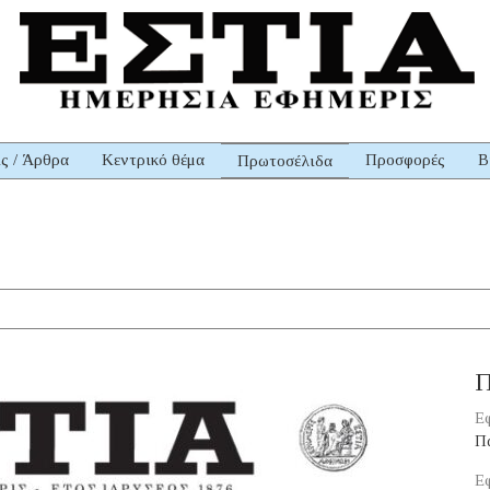
ις / Άρθρα
Κεντρικό θέμα
Προσφορές
Β
Πρωτοσέλιδα
Π
Εφ
Π
Εφ