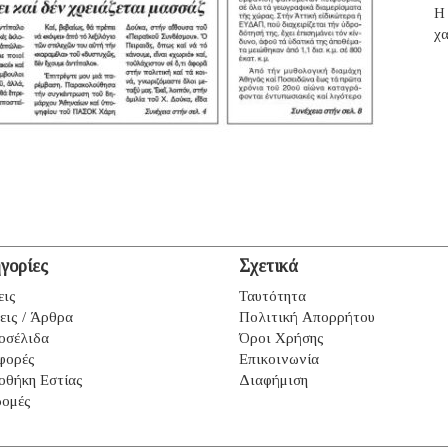
H 
χα
γορίες
Σχετικά
εις
Ταυτότητα
εις / Άρθρα
Πολιτική Απορρήτου
οσέλιδα
Όροι Χρήσης
φορές
Επικοινωνία
οθήκη Εστίας
Διαφήμιση
ομές