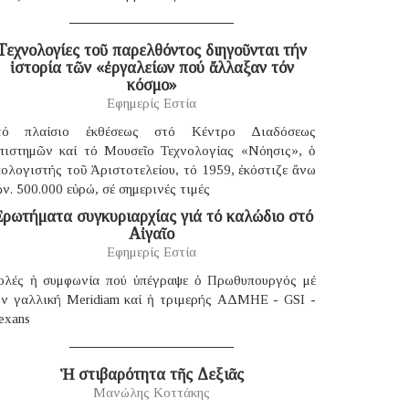
Τεχνολογίες τοῦ παρελθόντος διηγοῦνται τήν
ἱστορία τῶν «ἐργαλείων πού ἄλλαξαν τόν
κόσμο»
Εφημερίς Εστία
τό πλαίσιο ἐκθέσεως στό Κέντρο Διαδόσεως
πιστημῶν καί τό Μουσεῖο Τεχνολογίας «Νόησις», ὁ
ολογιστής τοῦ Ἀριστοτελείου, τό 1959, ἐκόστιζε ἄνω
ν. 500.000 εὐρώ, σέ σημερινές τιμές
ρωτήματα συγκυριαρχίας γιά τό καλώδιο στό
Αἰγαῖο
Εφημερίς Εστία
ολές ἡ συμφωνία πού ὑπέγραψε ὁ Πρωθυπουργός μέ
ήν γαλλική Μeridiam καί ἡ τριμερής ΑΔΜΗΕ - GSI -
exans
Ἡ στιβαρότητα τῆς Δεξιᾶς
Μανώλης Κοττάκης