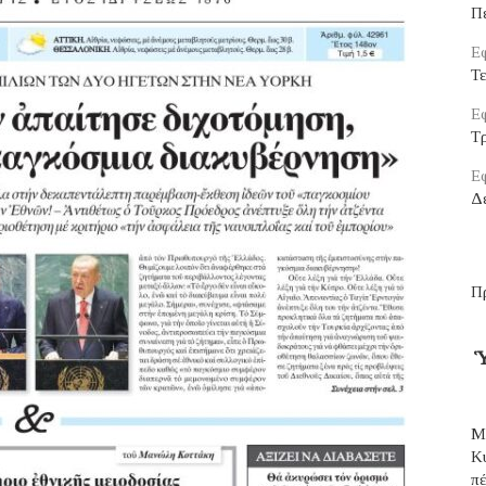
Π
Εφ
Τ
Εφ
Τρ
Εφ
Δ
Π
Ὑ
Μ
Κ
π