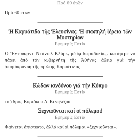
Πρό 60 ἐτῶν
Πρό 60 ετων
Ἡ Καρυάτιδα τῆς Ἐλευσίνας: Ἡ σιωπηλή ἱέρεια τῶν
Μυστηρίων
Εφημερίς Εστία
Ὁ Ἔντουαρντ Ντάνιελ Κλάρκ, μέσῳ δωροδοκίας, κατάφερε νά
πάρει ἀπό τόν κυβερνήτη τῆς Ἀθήνας ἄδεια γιά τήν
ἀπομάκρυνση τῆς πρώτης Καρυάτιδας
Κώδων κινδύνου γιά τήν Κύπρο
Εφημερίς Εστία
τοῦ δρος Κυριάκου Α. Κενεβέζου
Ξεχνιοῦνται καί οἱ πόλεμοι!
Εφημερίς Εστία
Φαίνεται ἀπίστευτο, ἀλλά καί οἱ πόλεμοι «ξεχνιοῦνται».