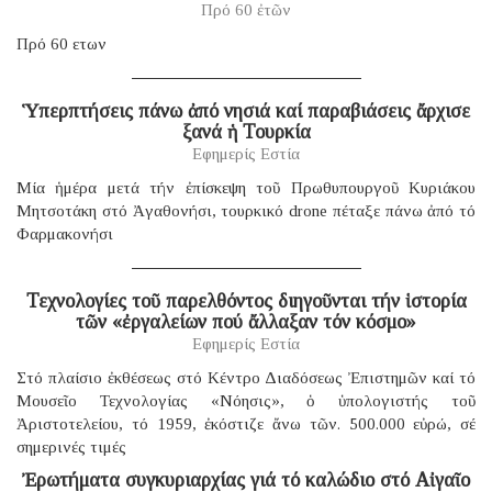
Πρό 60 ἐτῶν
Πρό 60 ετων
Ὑπερπτήσεις πάνω ἀπό νησιά καί παραβιάσεις ἄρχισε
ξανά ἡ Τουρκία
Εφημερίς Εστία
Μία ἡμέρα μετά τήν ἐπίσκεψη τοῦ Πρωθυπουργοῦ Κυριάκου
Μητσοτάκη στό Ἀγαθονήσι, τουρκικό drone πέταξε πάνω ἀπό τό
Φαρμακονήσι
Τεχνολογίες τοῦ παρελθόντος διηγοῦνται τήν ἱστορία
τῶν «ἐργαλείων πού ἄλλαξαν τόν κόσμο»
Εφημερίς Εστία
Στό πλαίσιο ἐκθέσεως στό Κέντρο Διαδόσεως Ἐπιστημῶν καί τό
Μουσεῖο Τεχνολογίας «Νόησις», ὁ ὑπολογιστής τοῦ
Ἀριστοτελείου, τό 1959, ἐκόστιζε ἄνω τῶν. 500.000 εὐρώ, σέ
σημερινές τιμές
Ἐρωτήματα συγκυριαρχίας γιά τό καλώδιο στό Αἰγαῖο