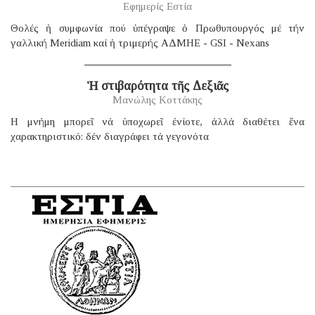
Εφημερίς Εστία
Θολές ἡ συμφωνία πού ὑπέγραψε ὁ Πρωθυπουργός μέ τήν
γαλλική Μeridiam καί ἡ τριμερής ΑΔΜΗΕ - GSI - Nexans
Ἡ στιβαρότητα τῆς Δεξιᾶς
Μανώλης Κοττάκης
H μνήμη μπορεῖ νά ὑποχωρεῖ ἐνίοτε, ἀλλά διαθέτει ἕνα
χαρακτηριστικό: δέν διαγράφει τά γεγονότα