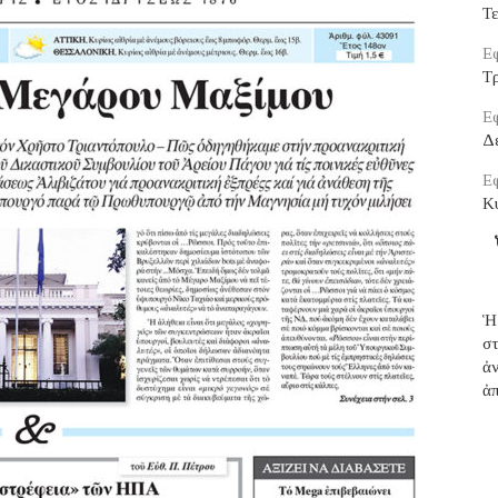
Τ
Εφ
Τρ
Εφ
Δ
Εφ
Κ
Ἡ
σ
ἀ
ἀπ