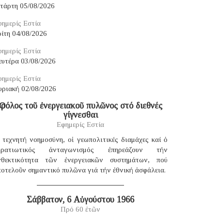
ετάρτη 05/08/2026
ημερίς Εστία
ίτη 04/08/2026
ημερίς Εστία
ευτέρα 03/08/2026
ημερίς Εστία
υριακή 02/08/2026
Ὁ ρόλος τοῦ ἐνεργειακοῦ πυλῶνος στό διεθνές
γίγνεσθαι
Εφημερίς Εστία
 τεχνητή νοημοσύνη, οἱ γεωπολιτικές διαμάχες καί ὁ
τρατιωτικός ἀνταγωνισμός ἐπηρεάζουν τήν
νθεκτικότητα τῶν ἐνεργειακῶν συστημάτων, πού
οτελοῦν σημαντικό πυλῶνα γιά τήν ἐθνική ἀσφάλεια.
Σάββατον, 6 Αὐγούστου 1966
Πρό 60 ἐτῶν