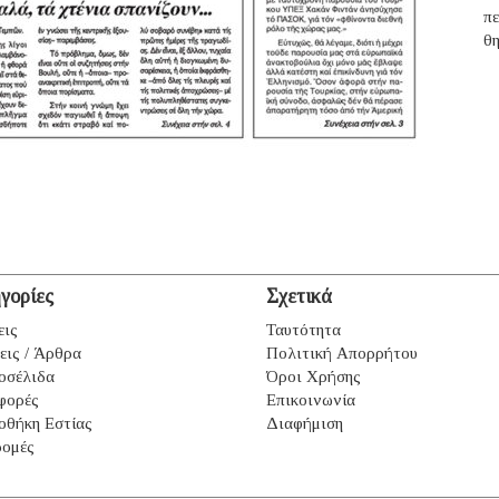
π
θ
γορίες
Σχετικά
εις
Ταυτότητα
εις / Άρθρα
Πολιτική Απορρήτου
οσέλιδα
Όροι Χρήσης
φορές
Επικοινωνία
οθήκη Εστίας
Διαφήμιση
ομές