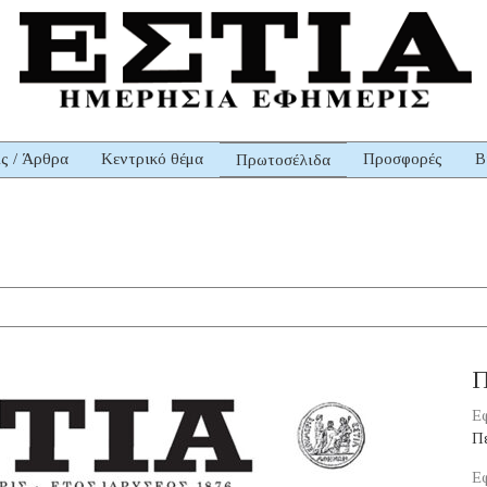
ις / Άρθρα
Κεντρικό θέμα
Προσφορές
Β
Πρωτοσέλιδα
Π
Εφ
Π
Εφ