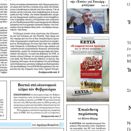
Ο
Ἡ
Τά
ἐ
γε
Μ
Ἱ
Ση
Ν
Ν
Π