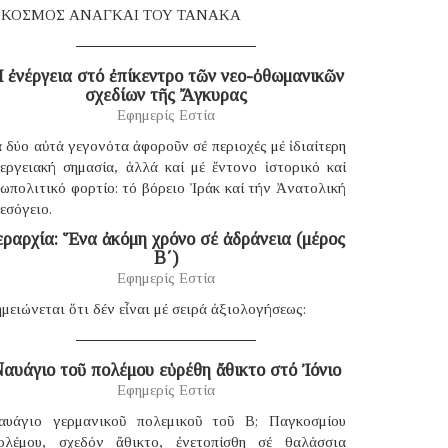
 ΚΟΣΜΟΣ ΑΝΑΓΚΑΙ ΤΟΥ ΤΑΝΑΚΑ
 ἐνέργεια στό ἐπίκεντρο τῶν νεο-ὀθωμανικῶν
σχεδίων τῆς Ἄγκυρας
Εφημερίς Εστία
 δύο αὐτά γεγονότα ἀφοροῦν σέ περιοχές μέ ἰδιαίτερη
νεργειακή σημασία, ἀλλά καί μέ ἔντονο ἱστορικό καί
ωπολιτικό φορτίο: τό βόρειο Ἰράκ καί τήν Ἀνατολική
εσόγειο.
εραρχία: Ἕνα ἀκόμη χρόνο σέ ἀδράνεια (μέρος
B΄)
Εφημερίς Εστία
μειώνεται ὅτι δέν εἶναι μέ σειρά ἀξιολογήσεως:
αυάγιο τοῦ πολέμου εὑρέθη ἄθικτο στό Ἰόνιο
Εφημερίς Εστία
αυάγιο γερμανικοῦ πολεμικοῦ τοῦ B; Παγκοσμίου
ολέμου, σχεδόν ἄθικτο, ἐνετοπίσθη σέ θαλάσσια