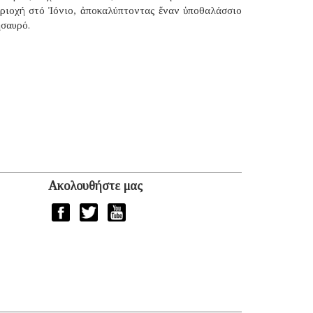
εριοχή στό Ἰόνιο, ἀποκαλύπτοντας ἕναν ὑποθαλάσσιο
ησαυρό.
Ακολουθήστε μας